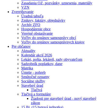
Zasadania OZ, pozvánky, uznesenia, materiály
VZN
Zverejňovanie
Úradná tabuľa
Zmluvy, faktúry, objednávky
Archív ZFO
Hospodárenie obce
Verejné obstarávanie
Voľby do orgánov samosprávy obcí
Voľby do orgánov samosprávnych krajov
Pre občanov
Aktuality
Kalendár akcií 2026
Lekári, pošta, lekáreň, rady obyvateľom
Sadzobník poplatkov, dane
Matrika
Úmrtie - pohreb
Smútočné oznamy
Sociálne služby
Stavebný úrad
Tlačivá
Tlačivá a formuláre
Žiadosti pre stavebný úrad - nový stavebný
zákon
15 Bj. (15 bytová jednotka)