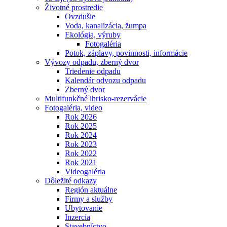
Životné prostredie
Ovzdušie
Voda, kanalizácia, žumpa
Ekológia, výruby
Fotogaléria
Potok, záplavy, povinnosti, informácie
Vývozy odpadu, zberný dvor
Triedenie odpadu
Kalendár odvozu odpadu
Zberný dvor
Multifunkčné ihrisko-rezervácie
Fotogaléria, video
Rok 2026
Rok 2025
Rok 2024
Rok 2023
Rok 2022
Rok 2021
Videogaléria
Dôležité odkazy
Región aktuálne
Firmy a služby
Ubytovanie
Inzercia
Stavebníctvo