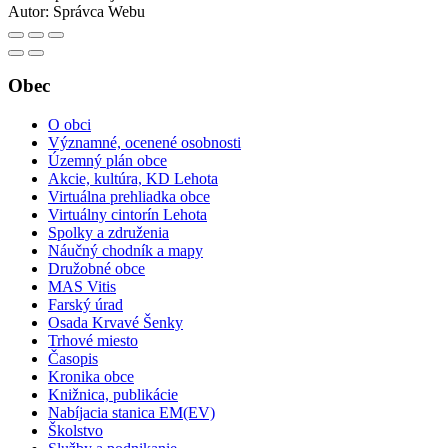
Autor:
Správca Webu
Obec
O obci
Významné, ocenené osobnosti
Územný plán obce
Akcie, kultúra, KD Lehota
Virtuálna prehliadka obce
Virtuálny cintorín Lehota
Spolky a združenia
Náučný chodník a mapy
Družobné obce
MAS Vitis
Farský úrad
Osada Krvavé Šenky
Trhové miesto
Časopis
Kronika obce
Knižnica, publikácie
Nabíjacia stanica EM(EV)
Školstvo