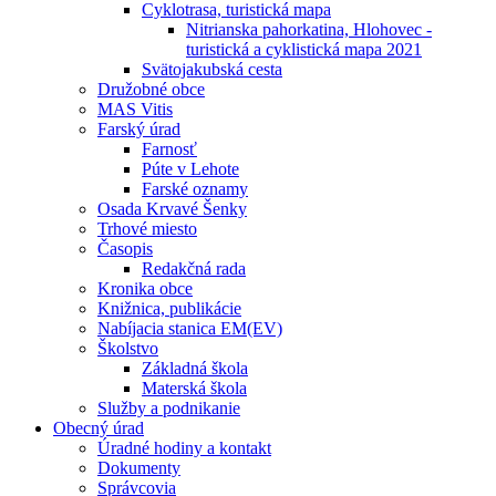
Cyklotrasa, turistická mapa
Nitrianska pahorkatina, Hlohovec -
turistická a cyklistická mapa 2021
Svätojakubská cesta
Družobné obce
MAS Vitis
Farský úrad
Farnosť
Púte v Lehote
Farské oznamy
Osada Krvavé Šenky
Trhové miesto
Časopis
Redakčná rada
Kronika obce
Knižnica, publikácie
Nabíjacia stanica EM(EV)
Školstvo
Základná škola
Materská škola
Služby a podnikanie
Obecný úrad
Úradné hodiny a kontakt
Dokumenty
Správcovia