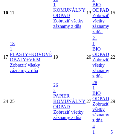
1
BIO
KOMUNÁLNY
ODPAD
10
11
13
15
ODPAD
Zobraziť
Zobraziť všetky
všetky
záznamy z dňa
záznamy
z dňa
21
18
1
1
BIO
PLASTY+KOVOVÉ
ODPAD
17
19
20
22
OBALY+VKM
Zobraziť
Zobraziť všetky
všetky
záznamy z dňa
záznamy
z dňa
28
26
1
2
BIO
PAPIER
ODPAD
24
25
KOMUNÁLNY
27
29
Zobraziť
ODPAD
všetky
Zobraziť všetky
záznamy
záznamy z dňa
z dňa
4
1
5