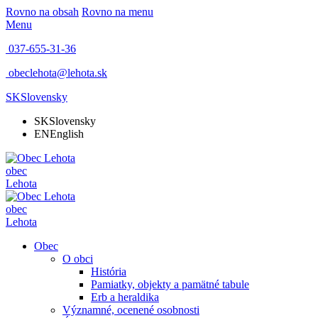
Rovno na obsah
Rovno na menu
Menu
037-655-31-36
obeclehota@lehota.sk
SK
Slovensky
SK
Slovensky
EN
English
obec
Lehota
obec
Lehota
Obec
O obci
História
Pamiatky, objekty a pamätné tabule
Erb a heraldika
Významné, ocenené osobnosti