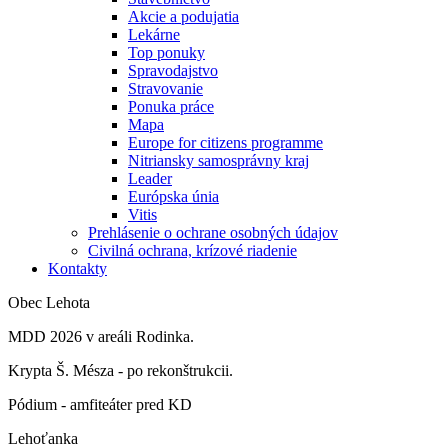
Akcie a podujatia
Lekárne
Top ponuky
Spravodajstvo
Stravovanie
Ponuka práce
Mapa
Europe for citizens programme
Nitriansky samosprávny kraj
Leader
Európska únia
Vitis
Prehlásenie o ochrane osobných údajov
Civilná ochrana, krízové riadenie
Kontakty
Obec Lehota
MDD 2026 v areáli Rodinka.
Krypta Š. Mésza - po rekonštrukcii.
Pódium - amfiteáter pred KD
Lehoťanka