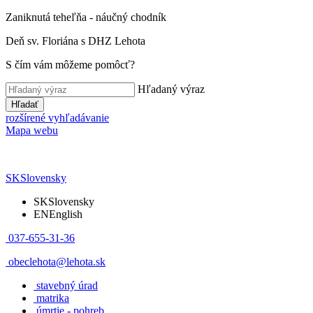
Zaniknutá teheľňa - náučný chodník
Deň sv. Floriána s DHZ Lehota
S čím vám môžeme pomôcť?
Hľadaný výraz
Hľadať
rozšírené vyhľadávanie
Mapa webu
SK
Slovensky
SK
Slovensky
EN
English
037-655-31-36
obeclehota@lehota.sk
stavebný úrad
matrika
úmrtie - pohreb