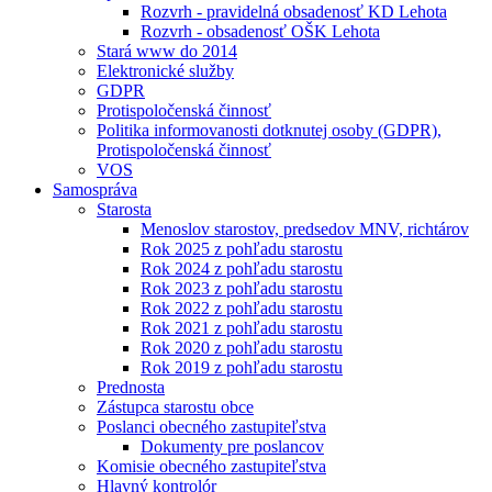
Rozvrh - pravidelná obsadenosť KD Lehota
Rozvrh - obsadenosť OŠK Lehota
Stará www do 2014
Elektronické služby
GDPR
Protispoločenská činnosť
Politika informovanosti dotknutej osoby (GDPR),
Protispoločenská činnosť
VOS
Samospráva
Starosta
Menoslov starostov, predsedov MNV, richtárov
Rok 2025 z pohľadu starostu
Rok 2024 z pohľadu starostu
Rok 2023 z pohľadu starostu
Rok 2022 z pohľadu starostu
Rok 2021 z pohľadu starostu
Rok 2020 z pohľadu starostu
Rok 2019 z pohľadu starostu
Prednosta
Zástupca starostu obce
Poslanci obecného zastupiteľstva
Dokumenty pre poslancov
Komisie obecného zastupiteľstva
Hlavný kontrolór