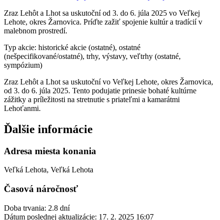
Zraz Lehôt a Lhot sa uskutoční od 3. do 6. júla 2025 vo Veľkej
Lehote, okres Žarnovica. Príďte zažiť spojenie kultúr a tradícií v
malebnom prostredí.
Typ akcie: historické akcie (ostatné), ostatné
(nešpecifikované/ostatné), trhy, výstavy, veľtrhy (ostatné,
sympózium)
Zraz Lehôt a Lhot sa uskutoční vo Veľkej Lehote, okres Žarnovica,
od 3. do 6. júla 2025. Tento podujatie prinesie bohaté kultúrne
zážitky a príležitosti na stretnutie s priateľmi a kamarátmi
Lehoťanmi.
Ďalšie informácie
Adresa miesta konania
Veľká Lehota, Veľká Lehota
Časová náročnosť
Doba trvania: 2.8 dní
Dátum poslednej aktualizácie:
17. 2. 2025 16:07