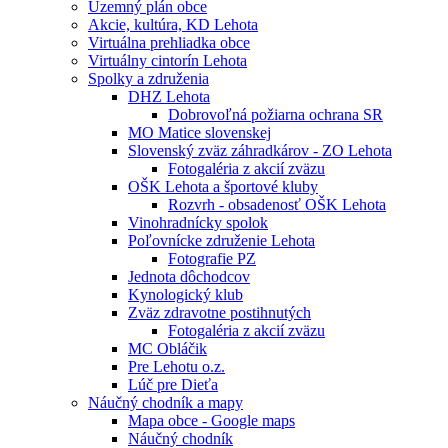
Územný plán obce
Akcie, kultúra, KD Lehota
Virtuálna prehliadka obce
Virtuálny cintorín Lehota
Spolky a združenia
DHZ Lehota
Dobrovoľná požiarna ochrana SR
MO Matice slovenskej
Slovenský zväz záhradkárov - ZO Lehota
Fotogaléria z akcií zväzu
OŠK Lehota a športové kluby
Rozvrh - obsadenosť OŠK Lehota
Vinohradnícky spolok
Poľovnícke združenie Lehota
Fotografie PZ
Jednota dôchodcov
Kynologický klub
Zväz zdravotne postihnutých
Fotogaléria z akcií zväzu
MC Obláčik
Pre Lehotu o.z.
Lúč pre Dieťa
Náučný chodník a mapy
Mapa obce - Google maps
Náučný chodník