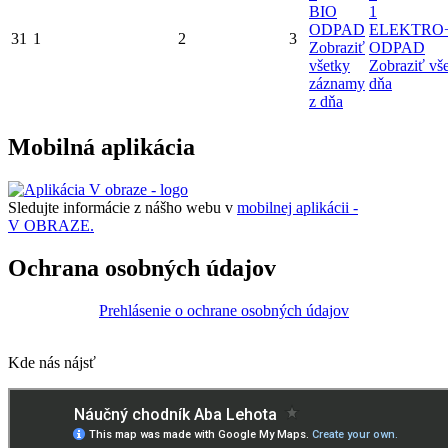
BIO
1
ODPAD
ELEKTRO
31
1
2
3
Zobraziť
ODPAD
všetky
Zobraziť vš
záznamy
dňa
z dňa
Mobilná aplikácia
Sledujte informácie z nášho webu v
mobilnej aplikácii -
V OBRAZE.
Ochrana osobných údajov
Prehlásenie o ochrane osobných údajov
Kde nás nájsť