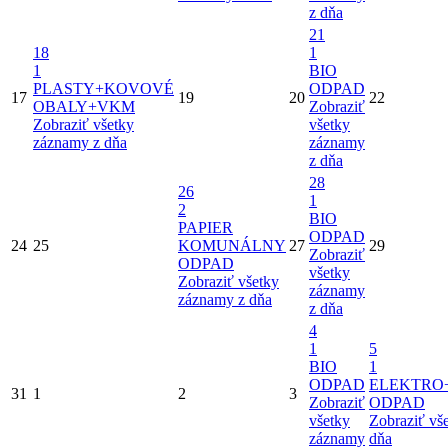
z dňa
21
18
1
1
BIO
PLASTY+KOVOVÉ
ODPAD
17
19
20
22
OBALY+VKM
Zobraziť
Zobraziť všetky
všetky
záznamy z dňa
záznamy
z dňa
28
26
1
2
BIO
PAPIER
ODPAD
24
25
KOMUNÁLNY
27
29
Zobraziť
ODPAD
všetky
Zobraziť všetky
záznamy
záznamy z dňa
z dňa
4
1
5
BIO
1
ODPAD
ELEKTRO
31
1
2
3
Zobraziť
ODPAD
všetky
Zobraziť vš
záznamy
dňa