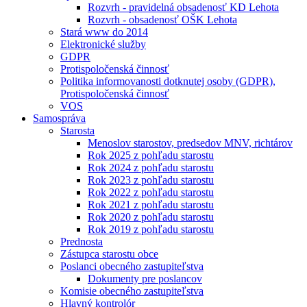
Rozvrh - pravidelná obsadenosť KD Lehota
Rozvrh - obsadenosť OŠK Lehota
Stará www do 2014
Elektronické služby
GDPR
Protispoločenská činnosť
Politika informovanosti dotknutej osoby (GDPR),
Protispoločenská činnosť
VOS
Samospráva
Starosta
Menoslov starostov, predsedov MNV, richtárov
Rok 2025 z pohľadu starostu
Rok 2024 z pohľadu starostu
Rok 2023 z pohľadu starostu
Rok 2022 z pohľadu starostu
Rok 2021 z pohľadu starostu
Rok 2020 z pohľadu starostu
Rok 2019 z pohľadu starostu
Prednosta
Zástupca starostu obce
Poslanci obecného zastupiteľstva
Dokumenty pre poslancov
Komisie obecného zastupiteľstva
Hlavný kontrolór