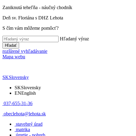
Zaniknutá teheľňa - náučný chodník
Deň sv. Floriána s DHZ Lehota
S čím vám môžeme pomôcť?
Hľadaný výraz
Hľadať
rozšírené vyhľadávanie
Mapa webu
SK
Slovensky
SK
Slovensky
EN
English
037-655-31-36
obeclehota@lehota.sk
stavebný úrad
matrika
úmrtie - pohreb