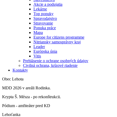
Akcie a podujatia
Lekárne
Top ponuky
Spravodajstvo
Stravovanie
Ponuka práce
Mapa
Europe for citizens programme
Nitriansky samosprávny kraj
Leader
Európska únia
Vitis
Prehlásenie o ochrane osobných údajov
Civilná ochrana, krízové riadenie
Kontakty
Obec Lehota
MDD 2026 v areáli Rodinka.
Krypta Š. Mésza - po rekonštrukcii.
Pódium - amfiteáter pred KD
Lehoťanka