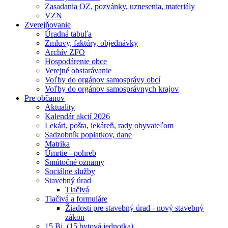
Zasadania OZ, pozvánky, uznesenia, materiály
VZN
Zverejňovanie
Úradná tabuľa
Zmluvy, faktúry, objednávky
Archív ZFO
Hospodárenie obce
Verejné obstarávanie
Voľby do orgánov samosprávy obcí
Voľby do orgánov samosprávnych krajov
Pre občanov
Aktuality
Kalendár akcií 2026
Lekári, pošta, lekáreň, rady obyvateľom
Sadzobník poplatkov, dane
Matrika
Úmrtie - pohreb
Smútočné oznamy
Sociálne služby
Stavebný úrad
Tlačivá
Tlačivá a formuláre
Žiadosti pre stavebný úrad - nový stavebný
zákon
15 Bj. (15 bytová jednotka)