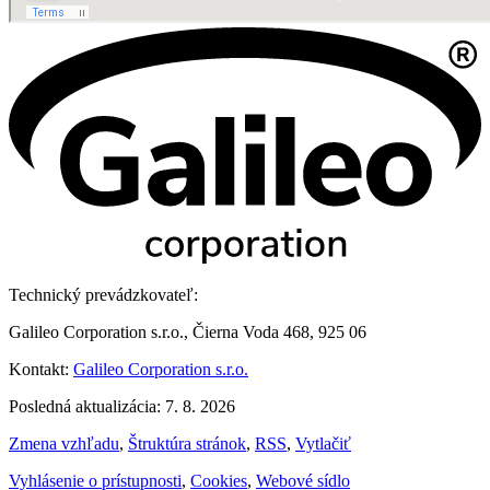
Technický prevádzkovateľ:
Galileo Corporation s.r.o., Čierna Voda 468, 925 06
Kontakt:
Galileo Corporation s.r.o.
Posledná aktualizácia: 7. 8. 2026
Zmena vzhľadu
,
Štruktúra stránok
,
RSS
,
Vytlačiť
Vyhlásenie o prístupnosti
,
Cookies
,
Webové sídlo