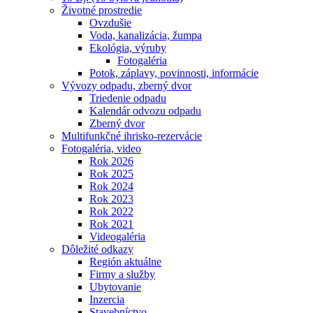
Životné prostredie
Ovzdušie
Voda, kanalizácia, žumpa
Ekológia, výruby
Fotogaléria
Potok, záplavy, povinnosti, informácie
Vývozy odpadu, zberný dvor
Triedenie odpadu
Kalendár odvozu odpadu
Zberný dvor
Multifunkčné ihrisko-rezervácie
Fotogaléria, video
Rok 2026
Rok 2025
Rok 2024
Rok 2023
Rok 2022
Rok 2021
Videogaléria
Dôležité odkazy
Región aktuálne
Firmy a služby
Ubytovanie
Inzercia
Stavebníctvo