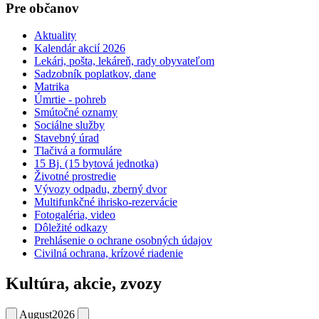
Pre občanov
Aktuality
Kalendár akcií 2026
Lekári, pošta, lekáreň, rady obyvateľom
Sadzobník poplatkov, dane
Matrika
Úmrtie - pohreb
Smútočné oznamy
Sociálne služby
Stavebný úrad
Tlačivá a formuláre
15 Bj. (15 bytová jednotka)
Životné prostredie
Vývozy odpadu, zberný dvor
Multifunkčné ihrisko-rezervácie
Fotogaléria, video
Dôležité odkazy
Prehlásenie o ochrane osobných údajov
Civilná ochrana, krízové riadenie
Kultúra, akcie, zvozy
August
2026