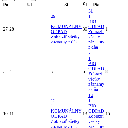
Po
Ut
St
Št
Pia
31
29
1
1
BIO
KOMUNÁLNY
ODPAD
27
28
30
1
ODPAD
Zobraziť
Zobraziť všetky
všetky
záznamy z dňa
záznamy
z dňa
7
1
BIO
ODPAD
3
4
5
6
8
Zobraziť
všetky
záznamy
z dňa
14
12
1
1
BIO
KOMUNÁLNY
ODPAD
10
11
13
15
ODPAD
Zobraziť
Zobraziť všetky
všetky
záznamy z dňa
záznamy