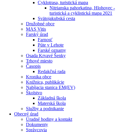
Cyklotrasa, turistická mapa
Nitrianska pahorkatina, Hlohovec -
turistická a cyklistická mapa 2021
Svätojakubská cesta
Družobné obce
MAS Vitis
Farský úrad
Farnosť
Púte v Lehote
Farské oznamy
Osada Krvavé Šenky
Trhové miesto
Časopis
Redakčná rada
Kronika obce
Knižnica, publikácie
Nabíjacia stanica EM(EV)
Školstvo
Základná škola
Materská škola
Služby a podnikanie
Obecný úrad
Úradné hodiny a kontakt
Dokumenty
Správcovia