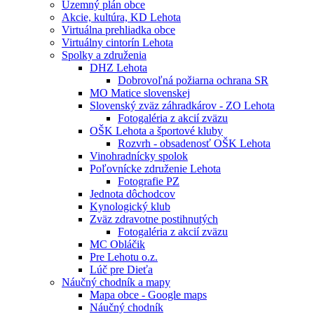
Územný plán obce
Akcie, kultúra, KD Lehota
Virtuálna prehliadka obce
Virtuálny cintorín Lehota
Spolky a združenia
DHZ Lehota
Dobrovoľná požiarna ochrana SR
MO Matice slovenskej
Slovenský zväz záhradkárov - ZO Lehota
Fotogaléria z akcií zväzu
OŠK Lehota a športové kluby
Rozvrh - obsadenosť OŠK Lehota
Vinohradnícky spolok
Poľovnícke združenie Lehota
Fotografie PZ
Jednota dôchodcov
Kynologický klub
Zväz zdravotne postihnutých
Fotogaléria z akcií zväzu
MC Obláčik
Pre Lehotu o.z.
Lúč pre Dieťa
Náučný chodník a mapy
Mapa obce - Google maps
Náučný chodník