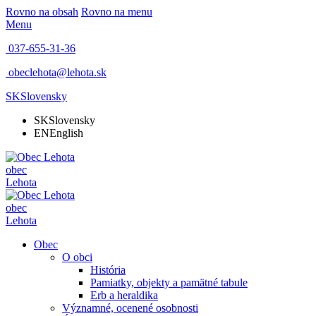
Rovno na obsah
Rovno na menu
Menu
037-655-31-36
obeclehota@lehota.sk
SK
Slovensky
SK
Slovensky
EN
English
obec
Lehota
obec
Lehota
Obec
O obci
História
Pamiatky, objekty a pamätné tabule
Erb a heraldika
Významné, ocenené osobnosti