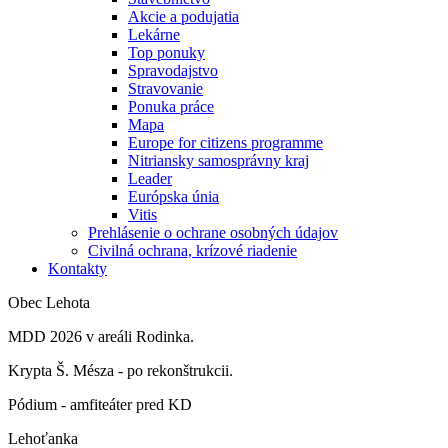
Akcie a podujatia
Lekárne
Top ponuky
Spravodajstvo
Stravovanie
Ponuka práce
Mapa
Europe for citizens programme
Nitriansky samosprávny kraj
Leader
Európska únia
Vitis
Prehlásenie o ochrane osobných údajov
Civilná ochrana, krízové riadenie
Kontakty
Obec Lehota
MDD 2026 v areáli Rodinka.
Krypta Š. Mésza - po rekonštrukcii.
Pódium - amfiteáter pred KD
Lehoťanka