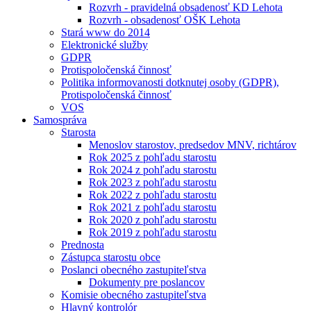
Rozvrh - pravidelná obsadenosť KD Lehota
Rozvrh - obsadenosť OŠK Lehota
Stará www do 2014
Elektronické služby
GDPR
Protispoločenská činnosť
Politika informovanosti dotknutej osoby (GDPR),
Protispoločenská činnosť
VOS
Samospráva
Starosta
Menoslov starostov, predsedov MNV, richtárov
Rok 2025 z pohľadu starostu
Rok 2024 z pohľadu starostu
Rok 2023 z pohľadu starostu
Rok 2022 z pohľadu starostu
Rok 2021 z pohľadu starostu
Rok 2020 z pohľadu starostu
Rok 2019 z pohľadu starostu
Prednosta
Zástupca starostu obce
Poslanci obecného zastupiteľstva
Dokumenty pre poslancov
Komisie obecného zastupiteľstva
Hlavný kontrolór