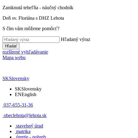
Zaniknutá teheľňa - náučný chodník
Deň sv. Floriána s DHZ Lehota
S čím vám môžeme pomôcť?
Hľadaný výraz
Hľadať
rozšírené vyhľadávanie
Mapa webu
SK
Slovensky
SK
Slovensky
EN
English
037-655-31-36
obeclehota@lehota.sk
stavebný úrad
matrika
úmrtie - pohreb