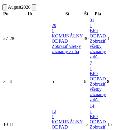
August
2026
Po
Ut
St
Št
Pia
31
29
1
1
BIO
KOMUNÁLNY
ODPAD
27
28
30
1
ODPAD
Zobraziť
Zobraziť všetky
všetky
záznamy z dňa
záznamy
z dňa
7
1
BIO
ODPAD
3
4
5
6
8
Zobraziť
všetky
záznamy
z dňa
14
12
1
1
BIO
KOMUNÁLNY
ODPAD
10
11
13
15
ODPAD
Zobraziť