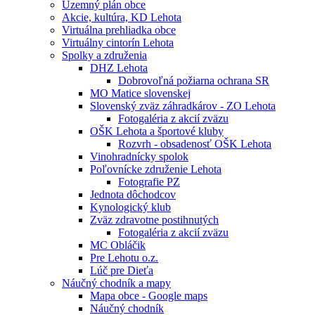
Územný plán obce
Akcie, kultúra, KD Lehota
Virtuálna prehliadka obce
Virtuálny cintorín Lehota
Spolky a združenia
DHZ Lehota
Dobrovoľná požiarna ochrana SR
MO Matice slovenskej
Slovenský zväz záhradkárov - ZO Lehota
Fotogaléria z akcií zväzu
OŠK Lehota a športové kluby
Rozvrh - obsadenosť OŠK Lehota
Vinohradnícky spolok
Poľovnícke združenie Lehota
Fotografie PZ
Jednota dôchodcov
Kynologický klub
Zväz zdravotne postihnutých
Fotogaléria z akcií zväzu
MC Obláčik
Pre Lehotu o.z.
Lúč pre Dieťa
Náučný chodník a mapy
Mapa obce - Google maps
Náučný chodník