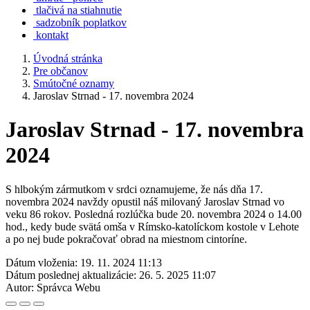
tlačivá na stiahnutie
sadzobník poplatkov
kontakt
Úvodná stránka
Pre občanov
Smútočné oznamy
Jaroslav Strnad - 17. novembra 2024
Jaroslav Strnad - 17. novembra
2024
S hlbokým zármutkom v srdci oznamujeme, že nás dňa 17.
novembra 2024 navždy opustil náš milovaný Jaroslav Strnad vo
veku 86 rokov. Posledná rozlúčka bude 20. novembra 2024 o 14.00
hod., kedy bude svätá omša v Rímsko-katolíckom kostole v Lehote
a po nej bude pokračovať obrad na miestnom cintoríne.
Dátum vloženia:
19. 11. 2024 11:13
Dátum poslednej aktualizácie:
26. 5. 2025 11:07
Autor:
Správca Webu