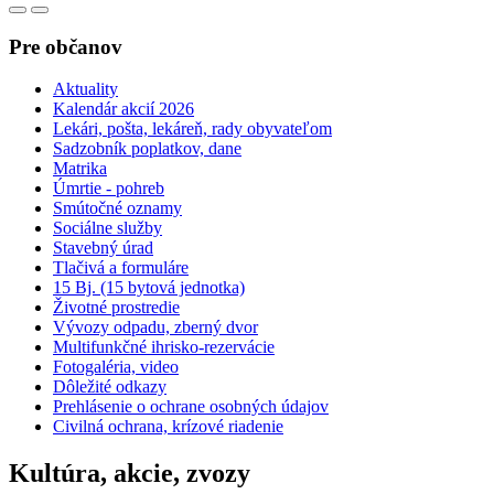
Pre občanov
Aktuality
Kalendár akcií 2026
Lekári, pošta, lekáreň, rady obyvateľom
Sadzobník poplatkov, dane
Matrika
Úmrtie - pohreb
Smútočné oznamy
Sociálne služby
Stavebný úrad
Tlačivá a formuláre
15 Bj. (15 bytová jednotka)
Životné prostredie
Vývozy odpadu, zberný dvor
Multifunkčné ihrisko-rezervácie
Fotogaléria, video
Dôležité odkazy
Prehlásenie o ochrane osobných údajov
Civilná ochrana, krízové riadenie
Kultúra, akcie, zvozy