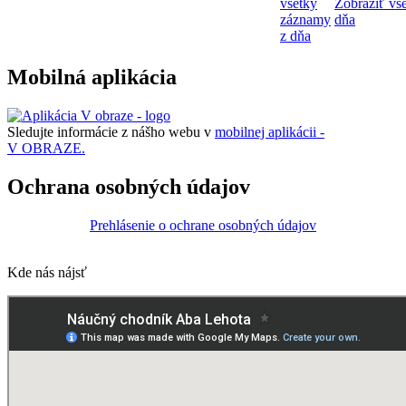
všetky
Zobraziť vš
záznamy
dňa
z dňa
Mobilná aplikácia
Sledujte informácie z nášho webu v
mobilnej aplikácii -
V OBRAZE.
Ochrana osobných údajov
Prehlásenie o ochrane osobných údajov
Kde nás nájsť