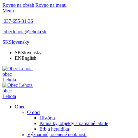
Rovno na obsah
Rovno na menu
Menu
037-655-31-36
obeclehota@lehota.sk
SK
Slovensky
SK
Slovensky
EN
English
obec
Lehota
obec
Lehota
Obec
O obci
História
Pamiatky, objekty a pamätné tabule
Erb a heraldika
Významné, ocenené osobnosti