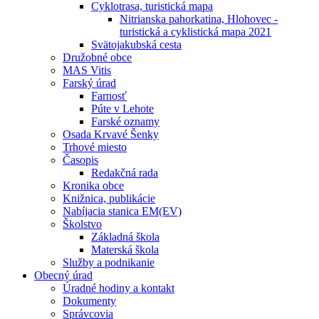
Cyklotrasa, turistická mapa
Nitrianska pahorkatina, Hlohovec -
turistická a cyklistická mapa 2021
Svätojakubská cesta
Družobné obce
MAS Vitis
Farský úrad
Farnosť
Púte v Lehote
Farské oznamy
Osada Krvavé Šenky
Trhové miesto
Časopis
Redakčná rada
Kronika obce
Knižnica, publikácie
Nabíjacia stanica EM(EV)
Školstvo
Základná škola
Materská škola
Služby a podnikanie
Obecný úrad
Úradné hodiny a kontakt
Dokumenty
Správcovia