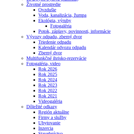
Životné prostredie
Ovzdušie
Voda, kanalizácia, žumpa
Ekológia, výruby
Fotogaléria
Potok, záplavy, povinnosti, informácie
Vývozy odpadu, zberný dvor
Triedenie odpadu
Kalendár odvozu odpadu
Zberný dvor
Multifunkčné ihrisko-rezervácie
Fotogaléria, video
Rok 2026
Rok 2025
Rok 2024
Rok 2023
Rok 2022
Rok 2021
Videogaléria
Dôležité odkazy
Región aktuálne
Firmy a služby
Ubytovanie
Inzercia
Stavebníctvo