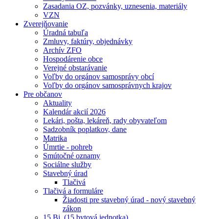
Zasadania OZ, pozvánky, uznesenia, materiály
VZN
Zverejňovanie
Úradná tabuľa
Zmluvy, faktúry, objednávky
Archív ZFO
Hospodárenie obce
Verejné obstarávanie
Voľby do orgánov samosprávy obcí
Voľby do orgánov samosprávnych krajov
Pre občanov
Aktuality
Kalendár akcií 2026
Lekári, pošta, lekáreň, rady obyvateľom
Sadzobník poplatkov, dane
Matrika
Úmrtie - pohreb
Smútočné oznamy
Sociálne služby
Stavebný úrad
Tlačivá
Tlačivá a formuláre
Žiadosti pre stavebný úrad - nový stavebný
zákon
15 Bj. (15 bytová jednotka)