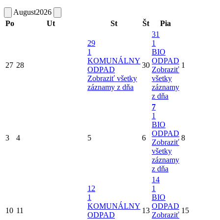
August
2026
Po
Ut
St
Št
Pia
31
29
1
1
BIO
KOMUNÁLNY
ODPAD
27
28
30
1
ODPAD
Zobraziť
Zobraziť všetky
všetky
záznamy z dňa
záznamy
z dňa
7
1
BIO
ODPAD
3
4
5
6
8
Zobraziť
všetky
záznamy
z dňa
14
12
1
1
BIO
KOMUNÁLNY
ODPAD
10
11
13
15
ODPAD
Zobraziť