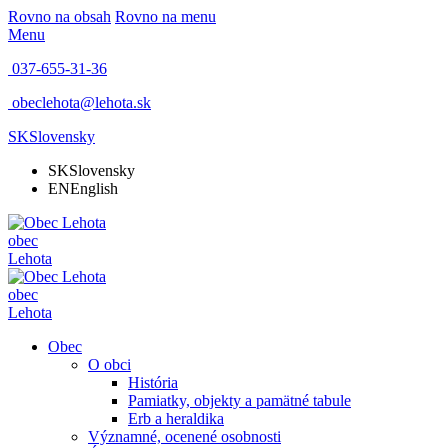
Rovno na obsah
Rovno na menu
Menu
037-655-31-36
obeclehota@lehota.sk
SK
Slovensky
SK
Slovensky
EN
English
obec
Lehota
obec
Lehota
Obec
O obci
História
Pamiatky, objekty a pamätné tabule
Erb a heraldika
Významné, ocenené osobnosti