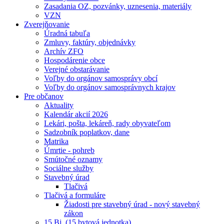
Zasadania OZ, pozvánky, uznesenia, materiály
VZN
Zverejňovanie
Úradná tabuľa
Zmluvy, faktúry, objednávky
Archív ZFO
Hospodárenie obce
Verejné obstarávanie
Voľby do orgánov samosprávy obcí
Voľby do orgánov samosprávnych krajov
Pre občanov
Aktuality
Kalendár akcií 2026
Lekári, pošta, lekáreň, rady obyvateľom
Sadzobník poplatkov, dane
Matrika
Úmrtie - pohreb
Smútočné oznamy
Sociálne služby
Stavebný úrad
Tlačivá
Tlačivá a formuláre
Žiadosti pre stavebný úrad - nový stavebný
zákon
15 Bj. (15 bytová jednotka)