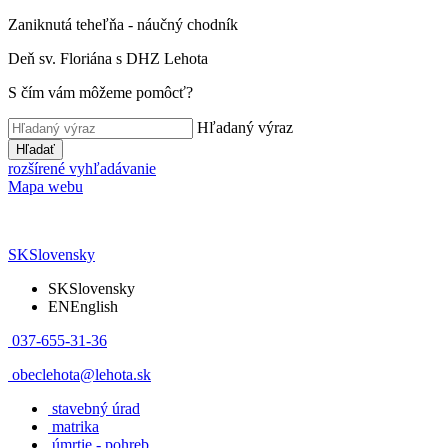
Zaniknutá teheľňa - náučný chodník
Deň sv. Floriána s DHZ Lehota
S čím vám môžeme pomôcť?
Hľadaný výraz
Hľadať
rozšírené vyhľadávanie
Mapa webu
SK
Slovensky
SK
Slovensky
EN
English
037-655-31-36
obeclehota@lehota.sk
stavebný úrad
matrika
úmrtie - pohreb