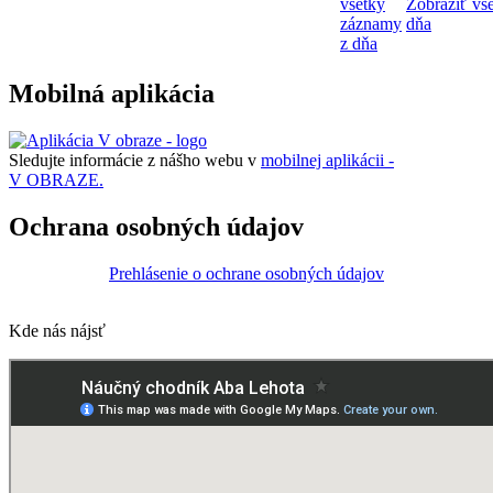
všetky
Zobraziť vš
záznamy
dňa
z dňa
Mobilná aplikácia
Sledujte informácie z nášho webu v
mobilnej aplikácii -
V OBRAZE.
Ochrana osobných údajov
Prehlásenie o ochrane osobných údajov
Kde nás nájsť