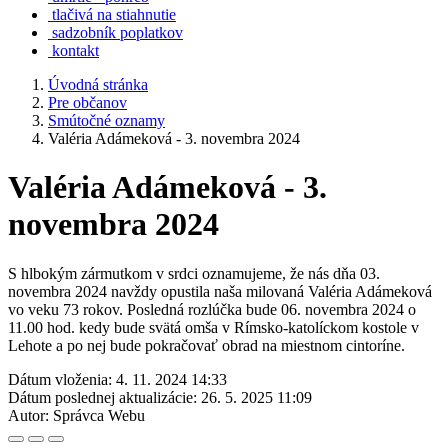
tlačivá na stiahnutie
sadzobník poplatkov
kontakt
Úvodná stránka
Pre občanov
Smútočné oznamy
Valéria Adámeková - 3. novembra 2024
Valéria Adámeková - 3.
novembra 2024
S hlbokým zármutkom v srdci oznamujeme, že nás dňa 03.
novembra 2024 navždy opustila naša milovaná Valéria Adámeková
vo veku 73 rokov. Posledná rozlúčka bude 06. novembra 2024 o
11.00 hod. kedy bude svätá omša v Rímsko-katolíckom kostole v
Lehote a po nej bude pokračovať obrad na miestnom cintoríne.
Dátum vloženia:
4. 11. 2024 14:33
Dátum poslednej aktualizácie:
26. 5. 2025 11:09
Autor:
Správca Webu