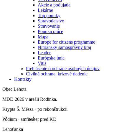
Akcie a podujatia
Lekárne
Top ponuky
Spravodajstvo
Stravovanie
Ponuka práce
Mapa
Europe for citizens programme
Nitriansky samosprávny kraj
Leader
Európska únia
Vitis
Prehlásenie o ochrane osobných údajov
Civilná ochrana, krízové riadenie
Kontakty
Obec Lehota
MDD 2026 v areáli Rodinka.
Krypta Š. Mésza - po rekonštrukcii.
Pódium - amfiteáter pred KD
Lehoťanka