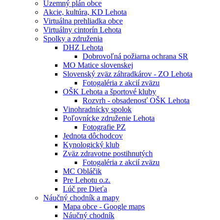
Územný plán obce
Akcie, kultúra, KD Lehota
Virtuálna prehliadka obce
Virtuálny cintorín Lehota
Spolky a združenia
DHZ Lehota
Dobrovoľná požiarna ochrana SR
MO Matice slovenskej
Slovenský zväz záhradkárov - ZO Lehota
Fotogaléria z akcií zväzu
OŠK Lehota a športové kluby
Rozvrh - obsadenosť OŠK Lehota
Vinohradnícky spolok
Poľovnícke združenie Lehota
Fotografie PZ
Jednota dôchodcov
Kynologický klub
Zväz zdravotne postihnutých
Fotogaléria z akcií zväzu
MC Obláčik
Pre Lehotu o.z.
Lúč pre Dieťa
Náučný chodník a mapy
Mapa obce - Google maps
Náučný chodník