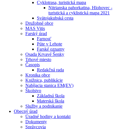
Cyklotrasa, turistická mapa
Nitrianska pahorkatina, Hlohovec -
turistická a cyklistická mapa 2021
Svätojakubská cesta
Družobné obce
MAS Vitis
Farský úrad
Farnosť
Púte v Lehote
Farské oznamy
Osada Krvavé Šenky
Trhové miesto
Časopis
Redakčná rada
Kronika obce
Knižnica, publikácie
Nabíjacia stanica EM(EV)
Školstvo
Základná škola
Materská škola
Služby a podnikanie
Obecný úrad
Úradné hodiny a kontakt
Dokumenty
Správcovia