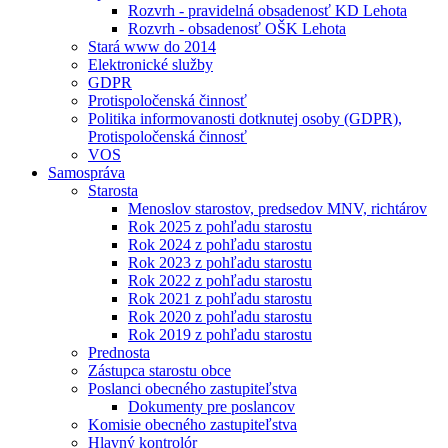
Rozvrh - pravidelná obsadenosť KD Lehota
Rozvrh - obsadenosť OŠK Lehota
Stará www do 2014
Elektronické služby
GDPR
Protispoločenská činnosť
Politika informovanosti dotknutej osoby (GDPR),
Protispoločenská činnosť
VOS
Samospráva
Starosta
Menoslov starostov, predsedov MNV, richtárov
Rok 2025 z pohľadu starostu
Rok 2024 z pohľadu starostu
Rok 2023 z pohľadu starostu
Rok 2022 z pohľadu starostu
Rok 2021 z pohľadu starostu
Rok 2020 z pohľadu starostu
Rok 2019 z pohľadu starostu
Prednosta
Zástupca starostu obce
Poslanci obecného zastupiteľstva
Dokumenty pre poslancov
Komisie obecného zastupiteľstva
Hlavný kontrolór