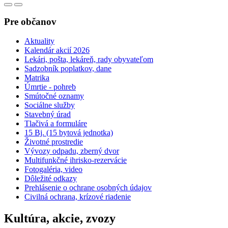
Pre občanov
Aktuality
Kalendár akcií 2026
Lekári, pošta, lekáreň, rady obyvateľom
Sadzobník poplatkov, dane
Matrika
Úmrtie - pohreb
Smútočné oznamy
Sociálne služby
Stavebný úrad
Tlačivá a formuláre
15 Bj. (15 bytová jednotka)
Životné prostredie
Vývozy odpadu, zberný dvor
Multifunkčné ihrisko-rezervácie
Fotogaléria, video
Dôležité odkazy
Prehlásenie o ochrane osobných údajov
Civilná ochrana, krízové riadenie
Kultúra, akcie, zvozy