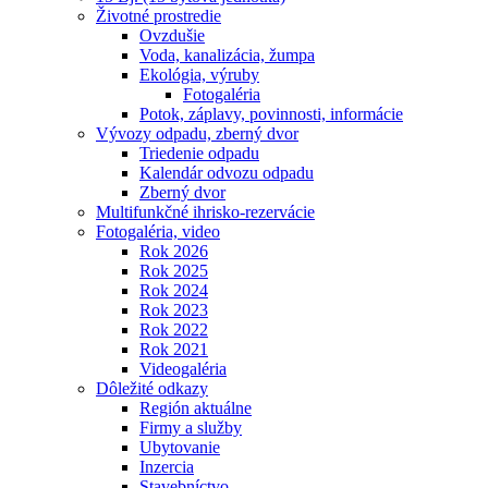
Životné prostredie
Ovzdušie
Voda, kanalizácia, žumpa
Ekológia, výruby
Fotogaléria
Potok, záplavy, povinnosti, informácie
Vývozy odpadu, zberný dvor
Triedenie odpadu
Kalendár odvozu odpadu
Zberný dvor
Multifunkčné ihrisko-rezervácie
Fotogaléria, video
Rok 2026
Rok 2025
Rok 2024
Rok 2023
Rok 2022
Rok 2021
Videogaléria
Dôležité odkazy
Región aktuálne
Firmy a služby
Ubytovanie
Inzercia
Stavebníctvo