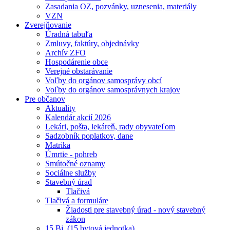
Zasadania OZ, pozvánky, uznesenia, materiály
VZN
Zverejňovanie
Úradná tabuľa
Zmluvy, faktúry, objednávky
Archív ZFO
Hospodárenie obce
Verejné obstarávanie
Voľby do orgánov samosprávy obcí
Voľby do orgánov samosprávnych krajov
Pre občanov
Aktuality
Kalendár akcií 2026
Lekári, pošta, lekáreň, rady obyvateľom
Sadzobník poplatkov, dane
Matrika
Úmrtie - pohreb
Smútočné oznamy
Sociálne služby
Stavebný úrad
Tlačivá
Tlačivá a formuláre
Žiadosti pre stavebný úrad - nový stavebný
zákon
15 Bj. (15 bytová jednotka)