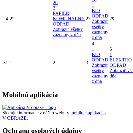
26
1
2
BIO
PAPIER
ODPAD
24
25
KOMUNÁLNY
27
29
Zobraziť
ODPAD
všetky
Zobraziť všetky
záznamy
záznamy z dňa
z dňa
4
1
5
BIO
1
ODPAD
ELEKTRO
31
1
2
3
Zobraziť
ODPAD
všetky
Zobraziť vš
záznamy
dňa
z dňa
Mobilná aplikácia
Sledujte informácie z nášho webu v
mobilnej aplikácii -
V OBRAZE.
Ochrana osobných údajov