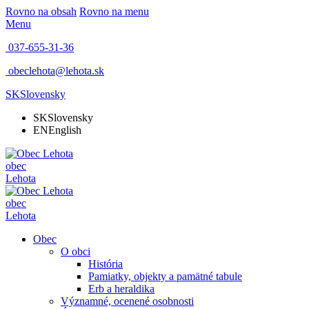
Rovno na obsah
Rovno na menu
Menu
037-655-31-36
obeclehota@lehota.sk
SK
Slovensky
SK
Slovensky
EN
English
obec
Lehota
obec
Lehota
Obec
O obci
História
Pamiatky, objekty a pamätné tabule
Erb a heraldika
Významné, ocenené osobnosti