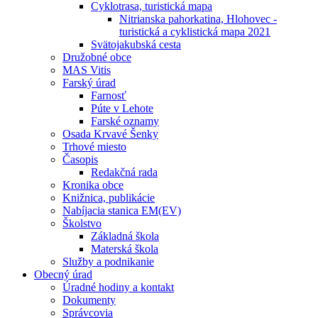
Cyklotrasa, turistická mapa
Nitrianska pahorkatina, Hlohovec -
turistická a cyklistická mapa 2021
Svätojakubská cesta
Družobné obce
MAS Vitis
Farský úrad
Farnosť
Púte v Lehote
Farské oznamy
Osada Krvavé Šenky
Trhové miesto
Časopis
Redakčná rada
Kronika obce
Knižnica, publikácie
Nabíjacia stanica EM(EV)
Školstvo
Základná škola
Materská škola
Služby a podnikanie
Obecný úrad
Úradné hodiny a kontakt
Dokumenty
Správcovia