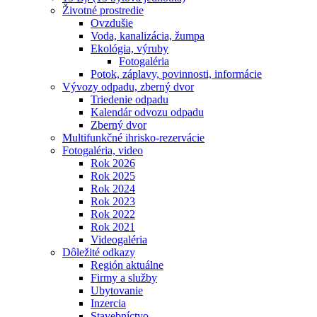
Životné prostredie
Ovzdušie
Voda, kanalizácia, žumpa
Ekológia, výruby
Fotogaléria
Potok, záplavy, povinnosti, informácie
Vývozy odpadu, zberný dvor
Triedenie odpadu
Kalendár odvozu odpadu
Zberný dvor
Multifunkčné ihrisko-rezervácie
Fotogaléria, video
Rok 2026
Rok 2025
Rok 2024
Rok 2023
Rok 2022
Rok 2021
Videogaléria
Dôležité odkazy
Región aktuálne
Firmy a služby
Ubytovanie
Inzercia
Stavebníctvo