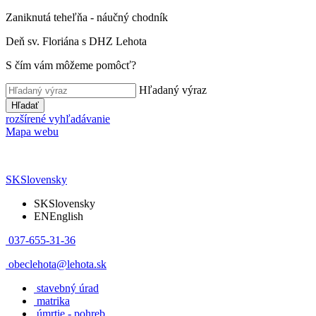
Zaniknutá teheľňa - náučný chodník
Deň sv. Floriána s DHZ Lehota
S čím vám môžeme pomôcť?
Hľadaný výraz
Hľadať
rozšírené vyhľadávanie
Mapa webu
SK
Slovensky
SK
Slovensky
EN
English
037-655-31-36
obeclehota@lehota.sk
stavebný úrad
matrika
úmrtie - pohreb