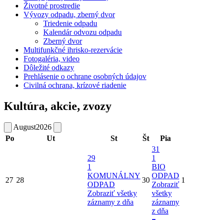
Životné prostredie
Vývozy odpadu, zberný dvor
Triedenie odpadu
Kalendár odvozu odpadu
Zberný dvor
Multifunkčné ihrisko-rezervácie
Fotogaléria, video
Dôležité odkazy
Prehlásenie o ochrane osobných údajov
Civilná ochrana, krízové riadenie
Kultúra, akcie, zvozy
August
2026
Po
Ut
St
Št
Pia
31
29
1
1
BIO
KOMUNÁLNY
ODPAD
27
28
30
1
ODPAD
Zobraziť
Zobraziť všetky
všetky
záznamy z dňa
záznamy
z dňa