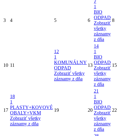
7
1
BIO
ODPAD
3
4
5
6
8
Zobraziť
všetky
záznamy
z dňa
14
12
1
1
BIO
KOMUNÁLNY
ODPAD
10
11
13
15
ODPAD
Zobraziť
Zobraziť všetky
všetky
záznamy z dňa
záznamy
z dňa
21
18
1
1
BIO
PLASTY+KOVOVÉ
ODPAD
17
19
20
22
OBALY+VKM
Zobraziť
Zobraziť všetky
všetky
záznamy z dňa
záznamy
z dňa
28