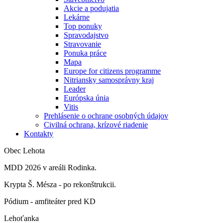
Akcie a podujatia
Lekárne
Top ponuky
Spravodajstvo
Stravovanie
Ponuka práce
Mapa
Europe for citizens programme
Nitriansky samosprávny kraj
Leader
Európska únia
Vitis
Prehlásenie o ochrane osobných údajov
Civilná ochrana, krízové riadenie
Kontakty
Obec Lehota
MDD 2026 v areáli Rodinka.
Krypta Š. Mésza - po rekonštrukcii.
Pódium - amfiteáter pred KD
Lehoťanka