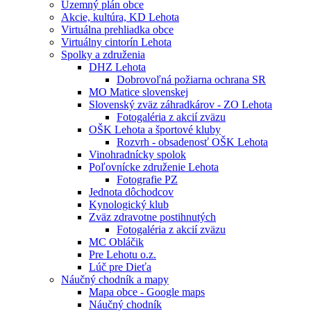
Územný plán obce
Akcie, kultúra, KD Lehota
Virtuálna prehliadka obce
Virtuálny cintorín Lehota
Spolky a združenia
DHZ Lehota
Dobrovoľná požiarna ochrana SR
MO Matice slovenskej
Slovenský zväz záhradkárov - ZO Lehota
Fotogaléria z akcií zväzu
OŠK Lehota a športové kluby
Rozvrh - obsadenosť OŠK Lehota
Vinohradnícky spolok
Poľovnícke združenie Lehota
Fotografie PZ
Jednota dôchodcov
Kynologický klub
Zväz zdravotne postihnutých
Fotogaléria z akcií zväzu
MC Obláčik
Pre Lehotu o.z.
Lúč pre Dieťa
Náučný chodník a mapy
Mapa obce - Google maps
Náučný chodník