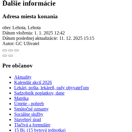
Ďalšie informácie
Adresa miesta konania
obec Lehota, Lehota
Dátum vloženia:
1. 1. 2025 12:42
Dátum poslednej aktualizácie:
11. 12. 2025 15:15
Autor:
GC Uživatel
Pre občanov
Aktuality
Kalendár akcií 2026
Lekári, pošta, lekáreň, rady obyvateľom
Sadzobník poplatkov, dane
Matrika
Úmrtie - pohreb
Smútočné oznamy
Sociálne služby
Stavebný úrad
Tlačivá a formuláre
15 Bj. (15 bytová jednotka)