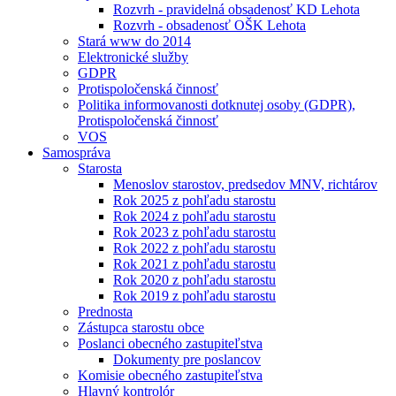
Rozvrh - pravidelná obsadenosť KD Lehota
Rozvrh - obsadenosť OŠK Lehota
Stará www do 2014
Elektronické služby
GDPR
Protispoločenská činnosť
Politika informovanosti dotknutej osoby (GDPR),
Protispoločenská činnosť
VOS
Samospráva
Starosta
Menoslov starostov, predsedov MNV, richtárov
Rok 2025 z pohľadu starostu
Rok 2024 z pohľadu starostu
Rok 2023 z pohľadu starostu
Rok 2022 z pohľadu starostu
Rok 2021 z pohľadu starostu
Rok 2020 z pohľadu starostu
Rok 2019 z pohľadu starostu
Prednosta
Zástupca starostu obce
Poslanci obecného zastupiteľstva
Dokumenty pre poslancov
Komisie obecného zastupiteľstva
Hlavný kontrolór