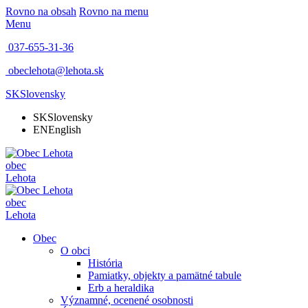
Rovno na obsah
Rovno na menu
Menu
037-655-31-36
obeclehota@lehota.sk
SK
Slovensky
SK
Slovensky
EN
English
obec
Lehota
obec
Lehota
Obec
O obci
História
Pamiatky, objekty a pamätné tabule
Erb a heraldika
Významné, ocenené osobnosti