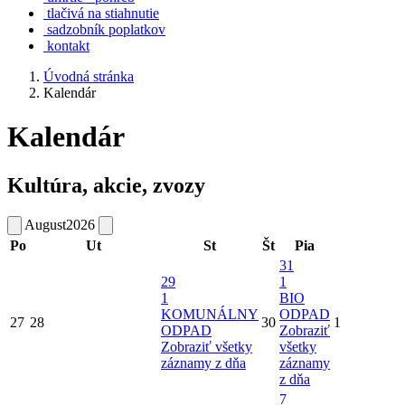
tlačivá na stiahnutie
sadzobník poplatkov
kontakt
Úvodná stránka
Kalendár
Kalendár
Kultúra, akcie, zvozy
August
2026
Po
Ut
St
Št
Pia
31
29
1
1
BIO
KOMUNÁLNY
ODPAD
27
28
30
1
ODPAD
Zobraziť
Zobraziť všetky
všetky
záznamy z dňa
záznamy
z dňa
7