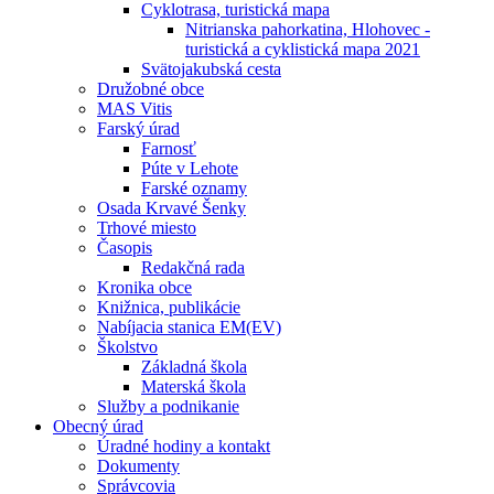
Cyklotrasa, turistická mapa
Nitrianska pahorkatina, Hlohovec -
turistická a cyklistická mapa 2021
Svätojakubská cesta
Družobné obce
MAS Vitis
Farský úrad
Farnosť
Púte v Lehote
Farské oznamy
Osada Krvavé Šenky
Trhové miesto
Časopis
Redakčná rada
Kronika obce
Knižnica, publikácie
Nabíjacia stanica EM(EV)
Školstvo
Základná škola
Materská škola
Služby a podnikanie
Obecný úrad
Úradné hodiny a kontakt
Dokumenty
Správcovia