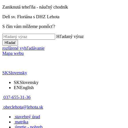
Zaniknutá teheľňa - náučný chodník
Deň sv. Floriána s DHZ Lehota
S čím vám môžeme pomôcť?
Hľadaný výraz
Hľadať
rozšírené vyhľadávanie
Mapa webu
SK
Slovensky
SK
Slovensky
EN
English
037-655-31-36
obeclehota@lehota.sk
stavebný úrad
matrika
úmrtie - pohreb