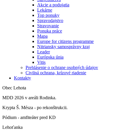
Akcie a podujatia
Lekárne
Top ponuky
Spravodajstvo
Stravovanie
Ponuka práce
Mapa
Europe for citizens programme
Nitriansky samosprávny kraj
Leader
Európska únia
Vitis
Prehlásenie o ochrane osobných údajov
Civilná ochrana, krízové riadenie
Kontakty
Obec Lehota
MDD 2026 v areáli Rodinka.
Krypta Š. Mésza - po rekonštrukcii.
Pódium - amfiteáter pred KD
Lehoťanka