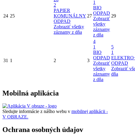
1
2
BIO
PAPIER
ODPAD
24
25
KOMUNÁLNY
27
29
Zobraziť
ODPAD
všetky
Zobraziť všetky
záznamy
záznamy z dňa
z dňa
4
1
5
BIO
1
ODPAD
ELEKTRO
31
1
2
3
Zobraziť
ODPAD
všetky
Zobraziť vš
záznamy
dňa
z dňa
Mobilná aplikácia
Sledujte informácie z nášho webu v
mobilnej aplikácii -
V OBRAZE.
Ochrana osobných údajov