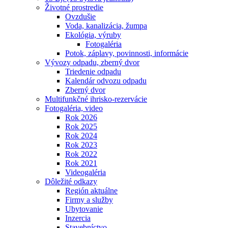
Životné prostredie
Ovzdušie
Voda, kanalizácia, žumpa
Ekológia, výruby
Fotogaléria
Potok, záplavy, povinnosti, informácie
Vývozy odpadu, zberný dvor
Triedenie odpadu
Kalendár odvozu odpadu
Zberný dvor
Multifunkčné ihrisko-rezervácie
Fotogaléria, video
Rok 2026
Rok 2025
Rok 2024
Rok 2023
Rok 2022
Rok 2021
Videogaléria
Dôležité odkazy
Región aktuálne
Firmy a služby
Ubytovanie
Inzercia
Stavebníctvo