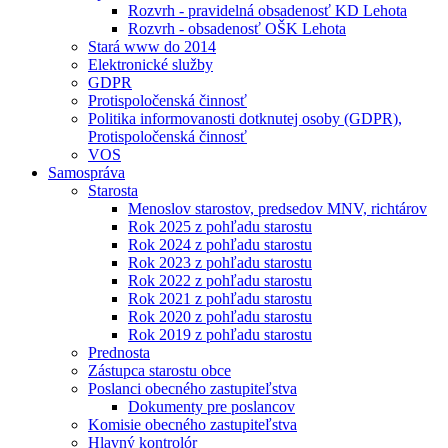
Rozvrh - pravidelná obsadenosť KD Lehota
Rozvrh - obsadenosť OŠK Lehota
Stará www do 2014
Elektronické služby
GDPR
Protispoločenská činnosť
Politika informovanosti dotknutej osoby (GDPR),
Protispoločenská činnosť
VOS
Samospráva
Starosta
Menoslov starostov, predsedov MNV, richtárov
Rok 2025 z pohľadu starostu
Rok 2024 z pohľadu starostu
Rok 2023 z pohľadu starostu
Rok 2022 z pohľadu starostu
Rok 2021 z pohľadu starostu
Rok 2020 z pohľadu starostu
Rok 2019 z pohľadu starostu
Prednosta
Zástupca starostu obce
Poslanci obecného zastupiteľstva
Dokumenty pre poslancov
Komisie obecného zastupiteľstva
Hlavný kontrolór