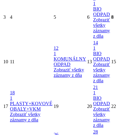
1
BIO
ODPAD
3
4
5
6
8
Zobraziť
všetky
záznamy
z dňa
14
12
1
1
BIO
KOMUNÁLNY
ODPAD
10
11
13
15
ODPAD
Zobraziť
Zobraziť všetky
všetky
záznamy z dňa
záznamy
z dňa
21
18
1
1
BIO
PLASTY+KOVOVÉ
ODPAD
17
19
20
22
OBALY+VKM
Zobraziť
Zobraziť všetky
všetky
záznamy z dňa
záznamy
z dňa
28
26