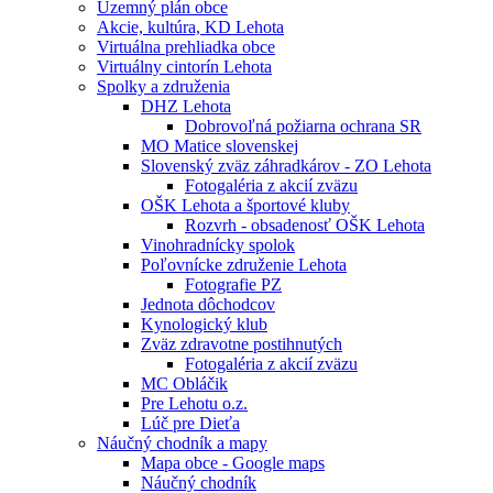
Územný plán obce
Akcie, kultúra, KD Lehota
Virtuálna prehliadka obce
Virtuálny cintorín Lehota
Spolky a združenia
DHZ Lehota
Dobrovoľná požiarna ochrana SR
MO Matice slovenskej
Slovenský zväz záhradkárov - ZO Lehota
Fotogaléria z akcií zväzu
OŠK Lehota a športové kluby
Rozvrh - obsadenosť OŠK Lehota
Vinohradnícky spolok
Poľovnícke združenie Lehota
Fotografie PZ
Jednota dôchodcov
Kynologický klub
Zväz zdravotne postihnutých
Fotogaléria z akcií zväzu
MC Obláčik
Pre Lehotu o.z.
Lúč pre Dieťa
Náučný chodník a mapy
Mapa obce - Google maps
Náučný chodník