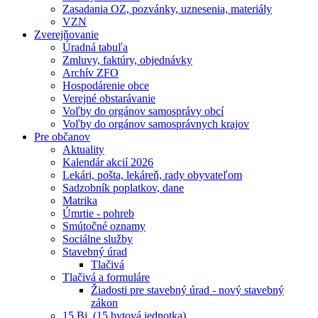
Zasadania OZ, pozvánky, uznesenia, materiály
VZN
Zverejňovanie
Úradná tabuľa
Zmluvy, faktúry, objednávky
Archív ZFO
Hospodárenie obce
Verejné obstarávanie
Voľby do orgánov samosprávy obcí
Voľby do orgánov samosprávnych krajov
Pre občanov
Aktuality
Kalendár akcií 2026
Lekári, pošta, lekáreň, rady obyvateľom
Sadzobník poplatkov, dane
Matrika
Úmrtie - pohreb
Smútočné oznamy
Sociálne služby
Stavebný úrad
Tlačivá
Tlačivá a formuláre
Žiadosti pre stavebný úrad - nový stavebný
zákon
15 Bj. (15 bytová jednotka)