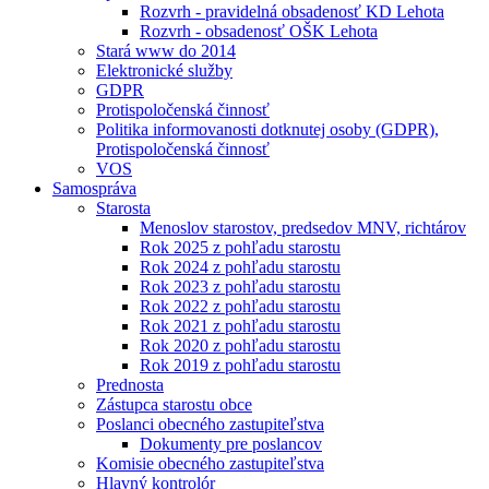
Rozvrh - pravidelná obsadenosť KD Lehota
Rozvrh - obsadenosť OŠK Lehota
Stará www do 2014
Elektronické služby
GDPR
Protispoločenská činnosť
Politika informovanosti dotknutej osoby (GDPR),
Protispoločenská činnosť
VOS
Samospráva
Starosta
Menoslov starostov, predsedov MNV, richtárov
Rok 2025 z pohľadu starostu
Rok 2024 z pohľadu starostu
Rok 2023 z pohľadu starostu
Rok 2022 z pohľadu starostu
Rok 2021 z pohľadu starostu
Rok 2020 z pohľadu starostu
Rok 2019 z pohľadu starostu
Prednosta
Zástupca starostu obce
Poslanci obecného zastupiteľstva
Dokumenty pre poslancov
Komisie obecného zastupiteľstva
Hlavný kontrolór