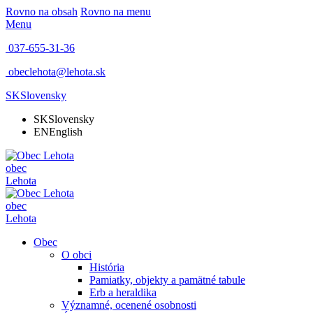
Rovno na obsah
Rovno na menu
Menu
037-655-31-36
obeclehota@lehota.sk
SK
Slovensky
SK
Slovensky
EN
English
obec
Lehota
obec
Lehota
Obec
O obci
História
Pamiatky, objekty a pamätné tabule
Erb a heraldika
Významné, ocenené osobnosti