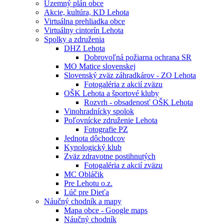
Územný plán obce
Akcie, kultúra, KD Lehota
Virtuálna prehliadka obce
Virtuálny cintorín Lehota
Spolky a združenia
DHZ Lehota
Dobrovoľná požiarna ochrana SR
MO Matice slovenskej
Slovenský zväz záhradkárov - ZO Lehota
Fotogaléria z akcií zväzu
OŠK Lehota a športové kluby
Rozvrh - obsadenosť OŠK Lehota
Vinohradnícky spolok
Poľovnícke združenie Lehota
Fotografie PZ
Jednota dôchodcov
Kynologický klub
Zväz zdravotne postihnutých
Fotogaléria z akcií zväzu
MC Obláčik
Pre Lehotu o.z.
Lúč pre Dieťa
Náučný chodník a mapy
Mapa obce - Google maps
Náučný chodník