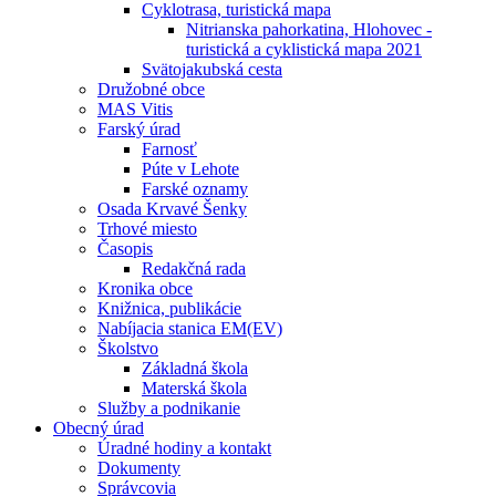
Cyklotrasa, turistická mapa
Nitrianska pahorkatina, Hlohovec -
turistická a cyklistická mapa 2021
Svätojakubská cesta
Družobné obce
MAS Vitis
Farský úrad
Farnosť
Púte v Lehote
Farské oznamy
Osada Krvavé Šenky
Trhové miesto
Časopis
Redakčná rada
Kronika obce
Knižnica, publikácie
Nabíjacia stanica EM(EV)
Školstvo
Základná škola
Materská škola
Služby a podnikanie
Obecný úrad
Úradné hodiny a kontakt
Dokumenty
Správcovia