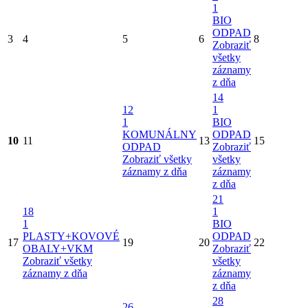
1
BIO
ODPAD
3
4
5
6
8
Zobraziť
všetky
záznamy
z dňa
14
12
1
1
BIO
KOMUNÁLNY
ODPAD
10
11
13
15
ODPAD
Zobraziť
Zobraziť všetky
všetky
záznamy z dňa
záznamy
z dňa
21
18
1
1
BIO
PLASTY+KOVOVÉ
ODPAD
17
19
20
22
OBALY+VKM
Zobraziť
Zobraziť všetky
všetky
záznamy z dňa
záznamy
z dňa
28
26