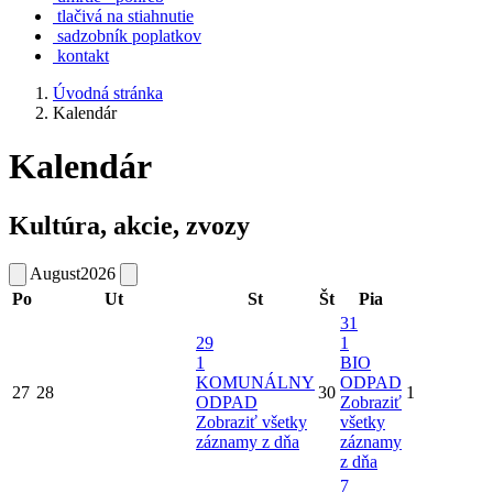
tlačivá na stiahnutie
sadzobník poplatkov
kontakt
Úvodná stránka
Kalendár
Kalendár
Kultúra, akcie, zvozy
August
2026
Po
Ut
St
Št
Pia
31
29
1
1
BIO
KOMUNÁLNY
ODPAD
27
28
30
1
ODPAD
Zobraziť
Zobraziť všetky
všetky
záznamy z dňa
záznamy
z dňa
7