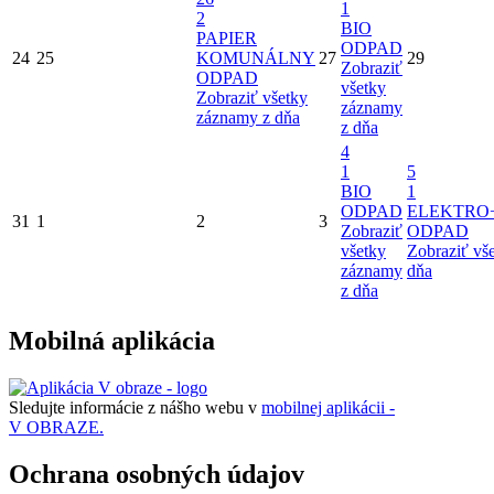
1
2
BIO
PAPIER
ODPAD
24
25
KOMUNÁLNY
27
29
Zobraziť
ODPAD
všetky
Zobraziť všetky
záznamy
záznamy z dňa
z dňa
4
1
5
BIO
1
ODPAD
ELEKTRO
31
1
2
3
Zobraziť
ODPAD
všetky
Zobraziť vš
záznamy
dňa
z dňa
Mobilná aplikácia
Sledujte informácie z nášho webu v
mobilnej aplikácii -
V OBRAZE.
Ochrana osobných údajov