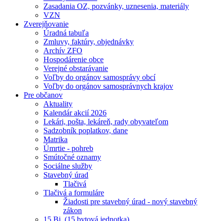
Zasadania OZ, pozvánky, uznesenia, materiály
VZN
Zverejňovanie
Úradná tabuľa
Zmluvy, faktúry, objednávky
Archív ZFO
Hospodárenie obce
Verejné obstarávanie
Voľby do orgánov samosprávy obcí
Voľby do orgánov samosprávnych krajov
Pre občanov
Aktuality
Kalendár akcií 2026
Lekári, pošta, lekáreň, rady obyvateľom
Sadzobník poplatkov, dane
Matrika
Úmrtie - pohreb
Smútočné oznamy
Sociálne služby
Stavebný úrad
Tlačivá
Tlačivá a formuláre
Žiadosti pre stavebný úrad - nový stavebný
zákon
15 Bj. (15 bytová jednotka)