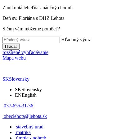
Zaniknutá teheľňa - náučný chodník
Deň sv. Floriána s DHZ Lehota
S čím vám môžeme pomôcť?
Hľadaný výraz
Hľadať
rozšírené vyhľadávanie
Mapa webu
SK
Slovensky
SK
Slovensky
EN
English
037-655-31-36
obeclehota@lehota.sk
stavebný úrad
matrika
úmrtie - pohreb