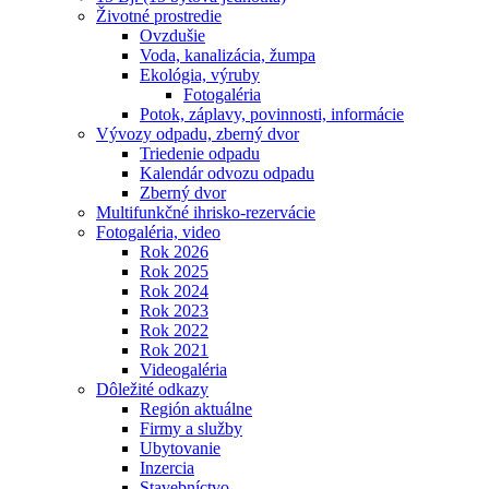
Životné prostredie
Ovzdušie
Voda, kanalizácia, žumpa
Ekológia, výruby
Fotogaléria
Potok, záplavy, povinnosti, informácie
Vývozy odpadu, zberný dvor
Triedenie odpadu
Kalendár odvozu odpadu
Zberný dvor
Multifunkčné ihrisko-rezervácie
Fotogaléria, video
Rok 2026
Rok 2025
Rok 2024
Rok 2023
Rok 2022
Rok 2021
Videogaléria
Dôležité odkazy
Región aktuálne
Firmy a služby
Ubytovanie
Inzercia
Stavebníctvo