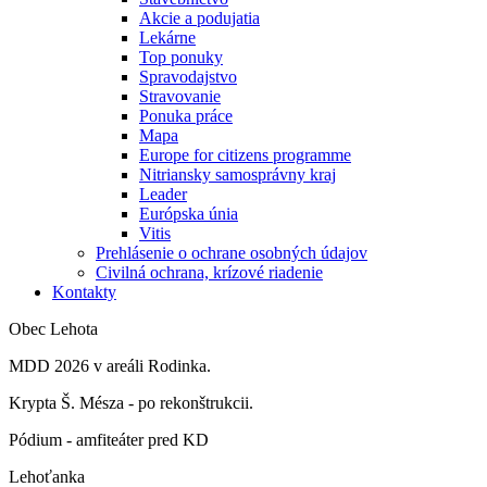
Akcie a podujatia
Lekárne
Top ponuky
Spravodajstvo
Stravovanie
Ponuka práce
Mapa
Europe for citizens programme
Nitriansky samosprávny kraj
Leader
Európska únia
Vitis
Prehlásenie o ochrane osobných údajov
Civilná ochrana, krízové riadenie
Kontakty
Obec Lehota
MDD 2026 v areáli Rodinka.
Krypta Š. Mésza - po rekonštrukcii.
Pódium - amfiteáter pred KD
Lehoťanka