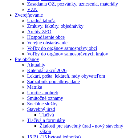
Zasadania OZ, pozvánky, uznesenia, materiály
VZN
Zverejňovanie
Úradná tabuľa
Zmluvy, faktúry, objednávky
Archív ZFO
Hospodárenie obce
Verejné obstarávanie
Voľby do orgánov samosprávy obcí
Voľby do orgánov samosprávnych krajov
Pre občanov
Aktuality
Kalendár akcií 2026
Lekári, pošta, lekáreň, rady obyvateľom
Sadzobník poplatkov, dane
Matrika
Úmrtie - pohreb
Smútočné oznamy
Sociálne služby
Stavebný úrad
Tlačivá
Tlačivá a formuláre
Žiadosti pre stavebný úrad - nový stavebný
zákon
15 Bj. (15 bytová jednotka)