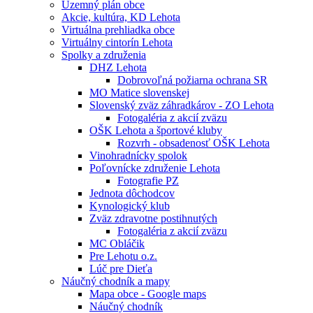
Územný plán obce
Akcie, kultúra, KD Lehota
Virtuálna prehliadka obce
Virtuálny cintorín Lehota
Spolky a združenia
DHZ Lehota
Dobrovoľná požiarna ochrana SR
MO Matice slovenskej
Slovenský zväz záhradkárov - ZO Lehota
Fotogaléria z akcií zväzu
OŠK Lehota a športové kluby
Rozvrh - obsadenosť OŠK Lehota
Vinohradnícky spolok
Poľovnícke združenie Lehota
Fotografie PZ
Jednota dôchodcov
Kynologický klub
Zväz zdravotne postihnutých
Fotogaléria z akcií zväzu
MC Obláčik
Pre Lehotu o.z.
Lúč pre Dieťa
Náučný chodník a mapy
Mapa obce - Google maps
Náučný chodník