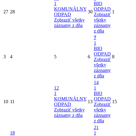
1
BIO
KOMUNÁLNY
ODPAD
27
28
30
1
ODPAD
Zobraziť
Zobraziť všetky
všetky
záznamy z dňa
záznamy
z dňa
7
1
BIO
ODPAD
3
4
5
6
8
Zobraziť
všetky
záznamy
z dňa
14
12
1
1
BIO
KOMUNÁLNY
ODPAD
10
11
13
15
ODPAD
Zobraziť
Zobraziť všetky
všetky
záznamy z dňa
záznamy
z dňa
21
18
1