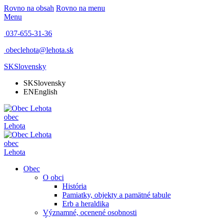
Rovno na obsah
Rovno na menu
Menu
037-655-31-36
obeclehota@lehota.sk
SK
Slovensky
SK
Slovensky
EN
English
obec
Lehota
obec
Lehota
Obec
O obci
História
Pamiatky, objekty a pamätné tabule
Erb a heraldika
Významné, ocenené osobnosti