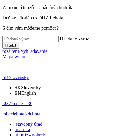
Zaniknutá teheľňa - náučný chodník
Deň sv. Floriána s DHZ Lehota
S čím vám môžeme pomôcť?
Hľadaný výraz
Hľadať
rozšírené vyhľadávanie
Mapa webu
SK
Slovensky
SK
Slovensky
EN
English
037-655-31-36
obeclehota@lehota.sk
stavebný úrad
matrika
úmrtie - pohreb