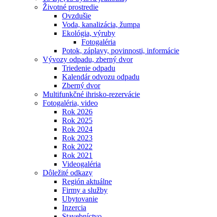
Životné prostredie
Ovzdušie
Voda, kanalizácia, žumpa
Ekológia, výruby
Fotogaléria
Potok, záplavy, povinnosti, informácie
Vývozy odpadu, zberný dvor
Triedenie odpadu
Kalendár odvozu odpadu
Zberný dvor
Multifunkčné ihrisko-rezervácie
Fotogaléria, video
Rok 2026
Rok 2025
Rok 2024
Rok 2023
Rok 2022
Rok 2021
Videogaléria
Dôležité odkazy
Región aktuálne
Firmy a služby
Ubytovanie
Inzercia
Stavebníctvo