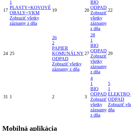
1
BIO
PLASTY+KOVOVÉ
ODPAD
17
19
20
22
OBALY+VKM
Zobraziť
Zobraziť všetky
všetky
záznamy z dňa
záznamy
z dňa
28
26
1
2
BIO
PAPIER
ODPAD
24
25
KOMUNÁLNY
27
29
Zobraziť
ODPAD
všetky
Zobraziť všetky
záznamy
záznamy z dňa
z dňa
4
1
5
BIO
1
ODPAD
ELEKTRO
31
1
2
3
Zobraziť
ODPAD
všetky
Zobraziť vš
záznamy
dňa
z dňa
Mobilná aplikácia