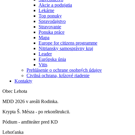
Akcie a podujatia
Lekárne
Top ponuky
Spravodajstvo
Stravovanie
Ponuka práce
Mapa
Europe for citizens programme
Nitriansky samosprávny kraj
Leader
Európska únia
Vitis
Prehlásenie o ochrane osobných údajov
Civilná ochrana, krízové riadenie
Kontakty
Obec Lehota
MDD 2026 v areáli Rodinka.
Krypta Š. Mésza - po rekonštrukcii.
Pódium - amfiteáter pred KD
Lehoťanka