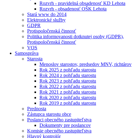
Rozvrh - pravidelná obsadenosť KD Lehota
Rozvrh - obsadenosť OŠK Lehota
Stará www do 2014
Elektronické služby
GDPR
Protispoločenská činnosť
Politika informovanosti dotknutej osoby (GDPR),
Protispoločenská činnosť
VOS
Samospráva
Starosta
Menoslov starostov, predsedov MNV, richtárov
Rok 2025 z pohľadu starostu
Rok 2024 z pohľadu starostu
Rok 2023 z pohľadu starostu
Rok 2022 z pohľadu starostu
Rok 2021 z pohľadu starostu
Rok 2020 z pohľadu starostu
Rok 2019 z pohľadu starostu
Prednosta
Zástupca starostu obce
Poslanci obecného zastupiteľstva
Dokumenty pre poslancov
Komisie obecného zastupiteľstva
Hlavný kontrolór