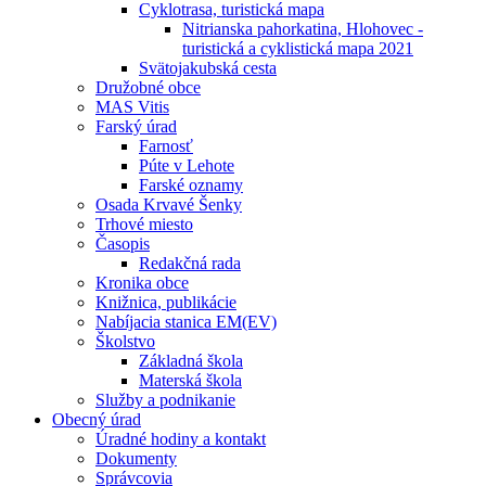
Cyklotrasa, turistická mapa
Nitrianska pahorkatina, Hlohovec -
turistická a cyklistická mapa 2021
Svätojakubská cesta
Družobné obce
MAS Vitis
Farský úrad
Farnosť
Púte v Lehote
Farské oznamy
Osada Krvavé Šenky
Trhové miesto
Časopis
Redakčná rada
Kronika obce
Knižnica, publikácie
Nabíjacia stanica EM(EV)
Školstvo
Základná škola
Materská škola
Služby a podnikanie
Obecný úrad
Úradné hodiny a kontakt
Dokumenty
Správcovia