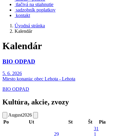
tlačivá na stiahnutie
sadzobník poplatkov
kontakt
Úvodná stránka
Kalendár
Kalendár
BIO ODPAD
5. 6. 2026
Miesto konania:
obec Lehota - Lehota
BIO ODPAD
Kultúra, akcie, zvozy
August
2026
Po
Ut
St
Št
Pia
31
29
1