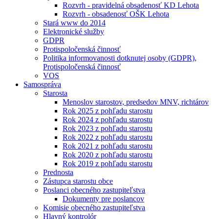
Rozvrh - pravidelná obsadenosť KD Lehota
Rozvrh - obsadenosť OŠK Lehota
Stará www do 2014
Elektronické služby
GDPR
Protispoločenská činnosť
Politika informovanosti dotknutej osoby (GDPR),
Protispoločenská činnosť
VOS
Samospráva
Starosta
Menoslov starostov, predsedov MNV, richtárov
Rok 2025 z pohľadu starostu
Rok 2024 z pohľadu starostu
Rok 2023 z pohľadu starostu
Rok 2022 z pohľadu starostu
Rok 2021 z pohľadu starostu
Rok 2020 z pohľadu starostu
Rok 2019 z pohľadu starostu
Prednosta
Zástupca starostu obce
Poslanci obecného zastupiteľstva
Dokumenty pre poslancov
Komisie obecného zastupiteľstva
Hlavný kontrolór