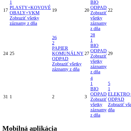
1
BIO
PLASTY+KOVOVÉ
ODPAD
17
19
20
22
OBALY+VKM
Zobraziť
Zobraziť všetky
všetky
záznamy z dňa
záznamy
z dňa
28
26
1
2
BIO
PAPIER
ODPAD
24
25
KOMUNÁLNY
27
29
Zobraziť
ODPAD
všetky
Zobraziť všetky
záznamy
záznamy z dňa
z dňa
4
1
5
BIO
1
ODPAD
ELEKTRO
31
1
2
3
Zobraziť
ODPAD
všetky
Zobraziť vš
záznamy
dňa
z dňa
Mobilná aplikácia