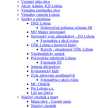
Územný plán obce
Akcie, kultúra, KD Lehota
Virtuálna prehliadka obce
Virtuálny cintorín Lehota
Spolky a združenia
DHZ Lehota
Dobrovoľná požiarna ochrana SR
MO Matice slovenskej
Slovenský zväz záhradkárov - ZO Lehota
Fotogaléria z akcií zväzu
OŠK Lehota a športové kluby
Rozvrh - obsadenosť OŠK Lehota
Vinohradnícky spolok
Poľovnícke združenie Lehota
Fotografie PZ
Jednota dôchodcov
Kynologický klub
Zväz zdravotne postihnutých
Fotogaléria z akcií zväzu
MC Obláčik
Pre Lehotu o.z.
Lúč pre Dieťa
Náučný chodník a mapy
Mapa obce - Google maps
Náučný chodník