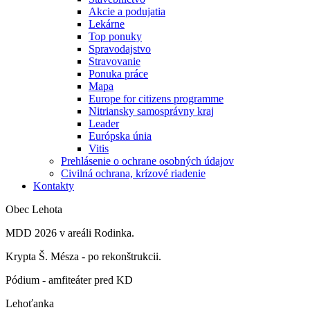
Akcie a podujatia
Lekárne
Top ponuky
Spravodajstvo
Stravovanie
Ponuka práce
Mapa
Europe for citizens programme
Nitriansky samosprávny kraj
Leader
Európska únia
Vitis
Prehlásenie o ochrane osobných údajov
Civilná ochrana, krízové riadenie
Kontakty
Obec Lehota
MDD 2026 v areáli Rodinka.
Krypta Š. Mésza - po rekonštrukcii.
Pódium - amfiteáter pred KD
Lehoťanka