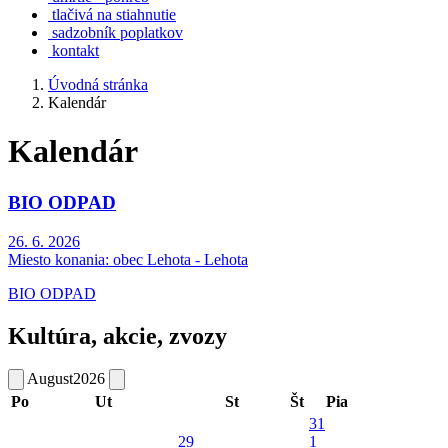
tlačivá na stiahnutie
sadzobník poplatkov
kontakt
Úvodná stránka
Kalendár
Kalendár
BIO ODPAD
26. 6. 2026
Miesto konania:
obec Lehota - Lehota
BIO ODPAD
Kultúra, akcie, zvozy
August
2026
Po
Ut
St
Št
Pia
31
29
1