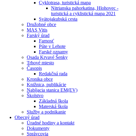
Cyklotrasa, turistická mapa
Nitrianska pahorkatina, Hlohovec -
turistická a cyklistická mapa 2021
Svätojakubská cesta
Družobné obce
MAS Vitis
Farský úrad
Farnosť
Púte v Lehote
Farské oznamy
Osada Krvavé Šenky
Trhové miesto
Časopis
Redakčná rada
Kronika obce
Knižnica, publikácie
Nabíjacia stanica EM(EV)
Školstvo
Základná škola
Materská škola
Služby a podnikanie
Obecný úrad
Úradné hodiny a kontakt
Dokumenty
Správcovia