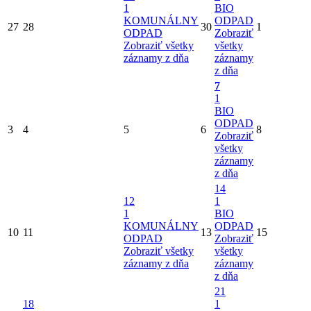
1
BIO
KOMUNÁLNY
ODPAD
27
28
30
1
ODPAD
Zobraziť
Zobraziť všetky
všetky
záznamy z dňa
záznamy
z dňa
7
1
BIO
ODPAD
3
4
5
6
8
Zobraziť
všetky
záznamy
z dňa
14
12
1
1
BIO
KOMUNÁLNY
ODPAD
10
11
13
15
ODPAD
Zobraziť
Zobraziť všetky
všetky
záznamy z dňa
záznamy
z dňa
21
18
1