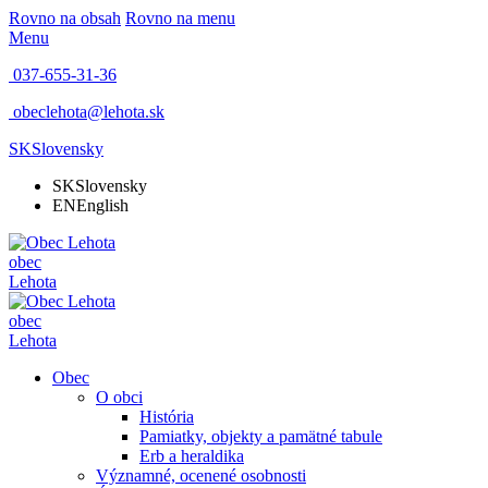
Rovno na obsah
Rovno na menu
Menu
037-655-31-36
obeclehota@lehota.sk
SK
Slovensky
SK
Slovensky
EN
English
obec
Lehota
obec
Lehota
Obec
O obci
História
Pamiatky, objekty a pamätné tabule
Erb a heraldika
Významné, ocenené osobnosti