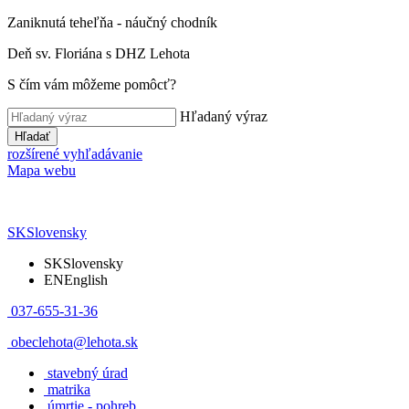
Zaniknutá teheľňa - náučný chodník
Deň sv. Floriána s DHZ Lehota
S čím vám môžeme pomôcť?
Hľadaný výraz
Hľadať
rozšírené vyhľadávanie
Mapa webu
SK
Slovensky
SK
Slovensky
EN
English
037-655-31-36
obeclehota@lehota.sk
stavebný úrad
matrika
úmrtie - pohreb