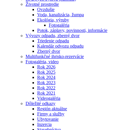
Životné prostredie
Ovzdušie
Voda, kanalizácia, žumpa
Ekológia, výruby
Fotogaléria
Potok, záplavy, povinnosti, informácie
Vývozy odpadu, zberný dvor
Triedenie odpadu
Kalendár odvozu odpadu
Zberný dvor
Multifunkčné ihrisko-rezervácie
Fotogaléria, video
Rok 2026
Rok 2025
Rok 2024
Rok 2023
Rok 2022
Rok 2021
Videogaléria
Dôležité odkazy
Región aktuálne
Firmy a služby
Ubytovanie
Inzercia
Stavebníctvo