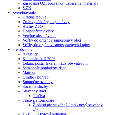
Zasadania OZ, pozvánky, uznesenia, materiály
VZN
Zverejňovanie
Úradná tabuľa
Zmluvy, faktúry, objednávky
Archív ZFO
Hospodárenie obce
Verejné obstarávanie
Voľby do orgánov samosprávy obcí
Voľby do orgánov samosprávnych krajov
Pre občanov
Aktuality
Kalendár akcií 2026
Lekári, pošta, lekáreň, rady obyvateľom
Sadzobník poplatkov, dane
Matrika
Úmrtie - pohreb
Smútočné oznamy
Sociálne služby
Stavebný úrad
Tlačivá
Tlačivá a formuláre
Žiadosti pre stavebný úrad - nový stavebný
zákon
15 Bj. (15 bytová jednotka)