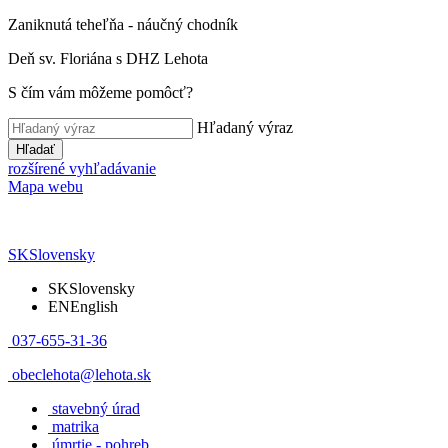
Zaniknutá teheľňa - náučný chodník
Deň sv. Floriána s DHZ Lehota
S čím vám môžeme pomôcť?
Hľadaný výraz
Hľadať
rozšírené vyhľadávanie
Mapa webu
SK
Slovensky
SK
Slovensky
EN
English
037-655-31-36
obeclehota@lehota.sk
stavebný úrad
matrika
úmrtie - pohreb