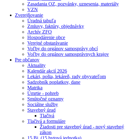
Zasadania OZ, pozvánky, uznesenia, materiály
VZN
Zverejňovanie
Úradná tabuľa
Zmluvy, faktúry, objednávky
Archív ZFO
Hospodárenie obce
Verejné obstarávanie
Voľby do orgánov samosprávy obcí
Voľby do orgánov samosprávnych krajov
Pre občanov
Aktuality
Kalendár akcií 2026
Lekári, pošta, lekáreň, rady obyvateľom
Sadzobník poplatkov, dane
Matrika
Úmrtie - pohreb
Smútočné oznamy
Sociálne služby
Stavebný úrad
Tlačivá
Tlačivá a formuláre
Žiadosti pre stavebný úrad - nový stavebný
zákon
15 Bj. (15 bytová jednotka)