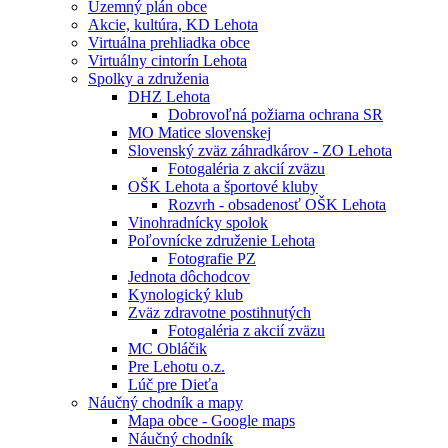
Územný plán obce
Akcie, kultúra, KD Lehota
Virtuálna prehliadka obce
Virtuálny cintorín Lehota
Spolky a združenia
DHZ Lehota
Dobrovoľná požiarna ochrana SR
MO Matice slovenskej
Slovenský zväz záhradkárov - ZO Lehota
Fotogaléria z akcií zväzu
OŠK Lehota a športové kluby
Rozvrh - obsadenosť OŠK Lehota
Vinohradnícky spolok
Poľovnícke združenie Lehota
Fotografie PZ
Jednota dôchodcov
Kynologický klub
Zväz zdravotne postihnutých
Fotogaléria z akcií zväzu
MC Obláčik
Pre Lehotu o.z.
Lúč pre Dieťa
Náučný chodník a mapy
Mapa obce - Google maps
Náučný chodník