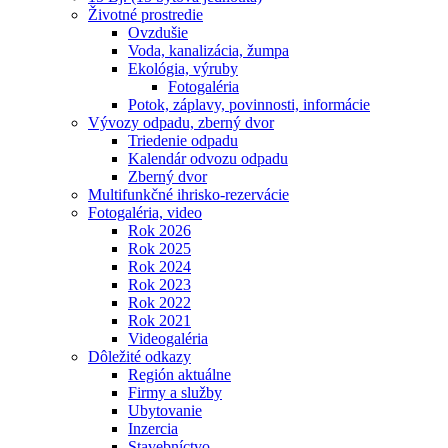
Životné prostredie
Ovzdušie
Voda, kanalizácia, žumpa
Ekológia, výruby
Fotogaléria
Potok, záplavy, povinnosti, informácie
Vývozy odpadu, zberný dvor
Triedenie odpadu
Kalendár odvozu odpadu
Zberný dvor
Multifunkčné ihrisko-rezervácie
Fotogaléria, video
Rok 2026
Rok 2025
Rok 2024
Rok 2023
Rok 2022
Rok 2021
Videogaléria
Dôležité odkazy
Región aktuálne
Firmy a služby
Ubytovanie
Inzercia
Stavebníctvo