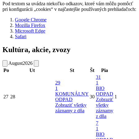
Pod textom sa uvádza niekoľko odkazov, ktoré vám môžu pomôcť
pri konfigurácii „cookies“ v najčastejšie používaných prehliadačoch:
Google Chrome
Mozilla Firefox
Microsoft Edge
Safari
Kultúra, akcie, zvozy
August
2026
Po
Ut
St
Št
Pia
31
29
1
1
BIO
KOMUNÁLNY
ODPAD
27
28
30
1
ODPAD
Zobraziť
Zobraziť všetky
všetky
záznamy z dňa
záznamy
z dňa
7
1
BIO