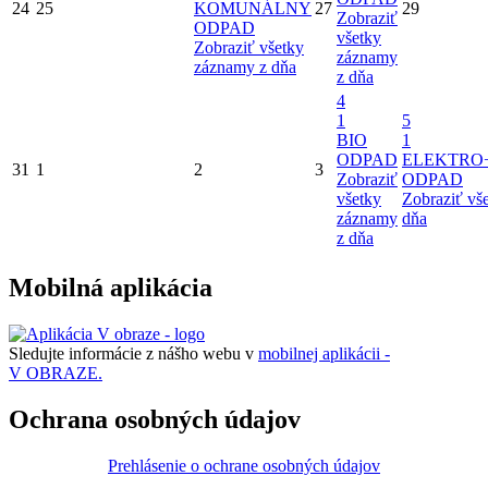
24
25
KOMUNÁLNY
27
29
Zobraziť
ODPAD
všetky
Zobraziť všetky
záznamy
záznamy z dňa
z dňa
4
1
5
BIO
1
ODPAD
ELEKTRO
31
1
2
3
Zobraziť
ODPAD
všetky
Zobraziť vš
záznamy
dňa
z dňa
Mobilná aplikácia
Sledujte informácie z nášho webu v
mobilnej aplikácii -
V OBRAZE.
Ochrana osobných údajov
Prehlásenie o ochrane osobných údajov