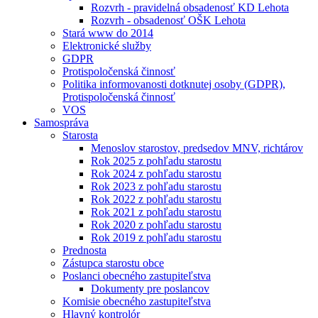
Rozvrh - pravidelná obsadenosť KD Lehota
Rozvrh - obsadenosť OŠK Lehota
Stará www do 2014
Elektronické služby
GDPR
Protispoločenská činnosť
Politika informovanosti dotknutej osoby (GDPR),
Protispoločenská činnosť
VOS
Samospráva
Starosta
Menoslov starostov, predsedov MNV, richtárov
Rok 2025 z pohľadu starostu
Rok 2024 z pohľadu starostu
Rok 2023 z pohľadu starostu
Rok 2022 z pohľadu starostu
Rok 2021 z pohľadu starostu
Rok 2020 z pohľadu starostu
Rok 2019 z pohľadu starostu
Prednosta
Zástupca starostu obce
Poslanci obecného zastupiteľstva
Dokumenty pre poslancov
Komisie obecného zastupiteľstva
Hlavný kontrolór