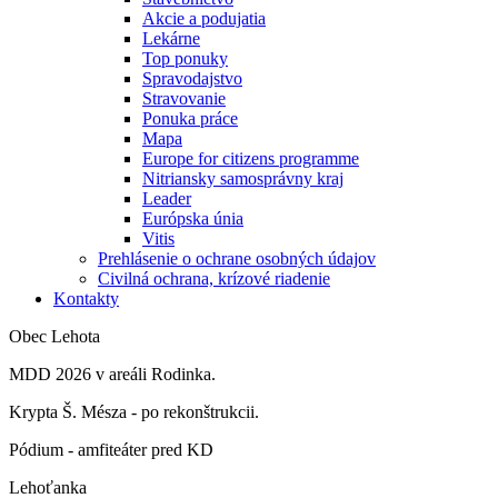
Akcie a podujatia
Lekárne
Top ponuky
Spravodajstvo
Stravovanie
Ponuka práce
Mapa
Europe for citizens programme
Nitriansky samosprávny kraj
Leader
Európska únia
Vitis
Prehlásenie o ochrane osobných údajov
Civilná ochrana, krízové riadenie
Kontakty
Obec Lehota
MDD 2026 v areáli Rodinka.
Krypta Š. Mésza - po rekonštrukcii.
Pódium - amfiteáter pred KD
Lehoťanka