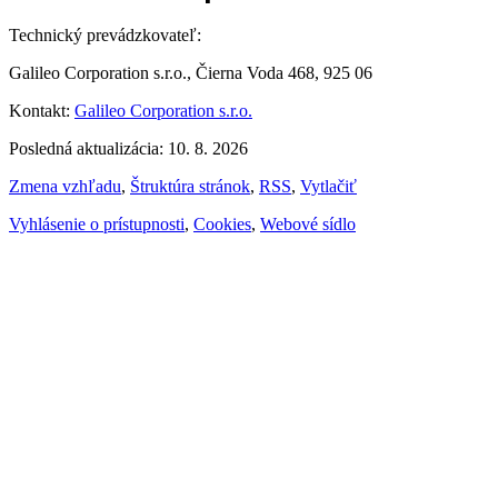
Technický prevádzkovateľ:
Galileo Corporation s.r.o., Čierna Voda 468, 925 06
Kontakt:
Galileo Corporation s.r.o.
Posledná aktualizácia: 10. 8. 2026
Zmena vzhľadu
,
Štruktúra stránok
,
RSS
,
Vytlačiť
Vyhlásenie o prístupnosti
,
Cookies
,
Webové sídlo