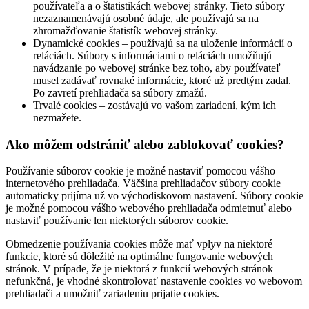
používateľa a o štatistikách webovej stránky. Tieto súbory
nezaznamenávajú osobné údaje, ale používajú sa na
zhromažďovanie štatistík webovej stránky.
Dynamické cookies – používajú sa na uloženie informácií o
reláciách. Súbory s informáciami o reláciách umožňujú
navádzanie po webovej stránke bez toho, aby používateľ
musel zadávať rovnaké informácie, ktoré už predtým zadal.
Po zavretí prehliadača sa súbory zmažú.
Trvalé cookies – zostávajú vo vašom zariadení, kým ich
nezmažete.
Ako môžem odstrániť alebo zablokovať cookies?
Používanie súborov cookie je možné nastaviť pomocou vášho
internetového prehliadača. Väčšina prehliadačov súbory cookie
automaticky prijíma už vo východiskovom nastavení. Súbory cookie
je možné pomocou vášho webového prehliadača odmietnuť alebo
nastaviť používanie len niektorých súborov cookie.
Obmedzenie používania cookies môže mať vplyv na niektoré
funkcie, ktoré sú dôležité na optimálne fungovanie webových
stránok. V prípade, že je niektorá z funkcií webových stránok
nefunkčná, je vhodné skontrolovať nastavenie cookies vo webovom
prehliadači a umožniť zariadeniu prijatie cookies.