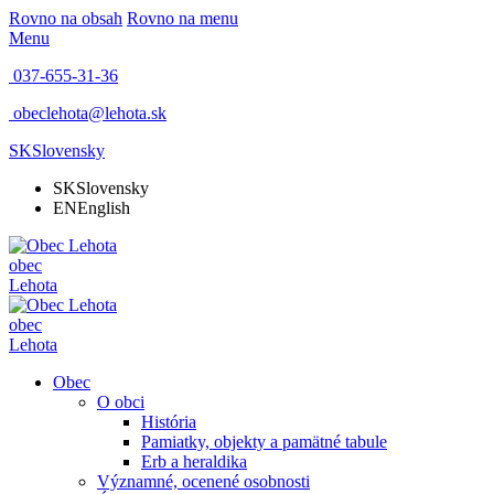
Rovno na obsah
Rovno na menu
Menu
037-655-31-36
obeclehota@lehota.sk
SK
Slovensky
SK
Slovensky
EN
English
obec
Lehota
obec
Lehota
Obec
O obci
História
Pamiatky, objekty a pamätné tabule
Erb a heraldika
Významné, ocenené osobnosti