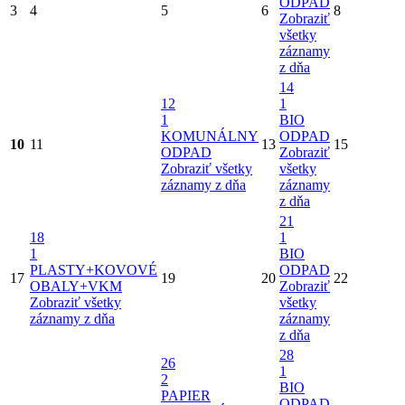
ODPAD
3
4
5
6
8
Zobraziť
všetky
záznamy
z dňa
14
12
1
1
BIO
KOMUNÁLNY
ODPAD
10
11
13
15
ODPAD
Zobraziť
Zobraziť všetky
všetky
záznamy z dňa
záznamy
z dňa
21
18
1
1
BIO
PLASTY+KOVOVÉ
ODPAD
17
19
20
22
OBALY+VKM
Zobraziť
Zobraziť všetky
všetky
záznamy z dňa
záznamy
z dňa
28
26
1
2
BIO
PAPIER
ODPAD