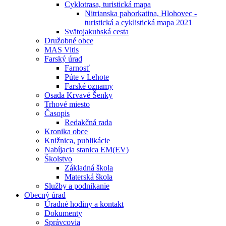
Cyklotrasa, turistická mapa
Nitrianska pahorkatina, Hlohovec -
turistická a cyklistická mapa 2021
Svätojakubská cesta
Družobné obce
MAS Vitis
Farský úrad
Farnosť
Púte v Lehote
Farské oznamy
Osada Krvavé Šenky
Trhové miesto
Časopis
Redakčná rada
Kronika obce
Knižnica, publikácie
Nabíjacia stanica EM(EV)
Školstvo
Základná škola
Materská škola
Služby a podnikanie
Obecný úrad
Úradné hodiny a kontakt
Dokumenty
Správcovia