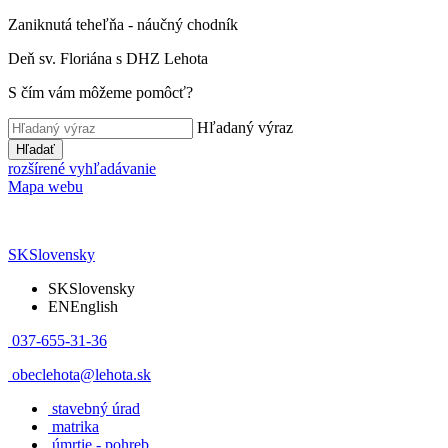
Zaniknutá teheľňa - náučný chodník
Deň sv. Floriána s DHZ Lehota
S čím vám môžeme pomôcť?
Hľadaný výraz
Hľadať
rozšírené vyhľadávanie
Mapa webu
SK
Slovensky
SK
Slovensky
EN
English
037-655-31-36
obeclehota@lehota.sk
stavebný úrad
matrika
úmrtie - pohreb