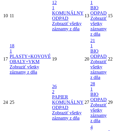
12
1
1
BIO
KOMUNÁLNY
ODPAD
10
11
13
15
ODPAD
Zobraziť
Zobraziť všetky
všetky
záznamy z dňa
záznamy
z dňa
21
18
1
1
BIO
PLASTY+KOVOVÉ
ODPAD
17
19
20
22
OBALY+VKM
Zobraziť
Zobraziť všetky
všetky
záznamy z dňa
záznamy
z dňa
28
26
1
2
BIO
PAPIER
ODPAD
24
25
KOMUNÁLNY
27
29
Zobraziť
ODPAD
všetky
Zobraziť všetky
záznamy
záznamy z dňa
z dňa
4