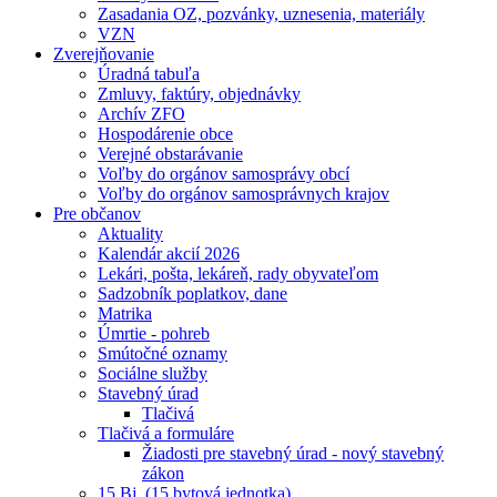
Zasadania OZ, pozvánky, uznesenia, materiály
VZN
Zverejňovanie
Úradná tabuľa
Zmluvy, faktúry, objednávky
Archív ZFO
Hospodárenie obce
Verejné obstarávanie
Voľby do orgánov samosprávy obcí
Voľby do orgánov samosprávnych krajov
Pre občanov
Aktuality
Kalendár akcií 2026
Lekári, pošta, lekáreň, rady obyvateľom
Sadzobník poplatkov, dane
Matrika
Úmrtie - pohreb
Smútočné oznamy
Sociálne služby
Stavebný úrad
Tlačivá
Tlačivá a formuláre
Žiadosti pre stavebný úrad - nový stavebný
zákon
15 Bj. (15 bytová jednotka)