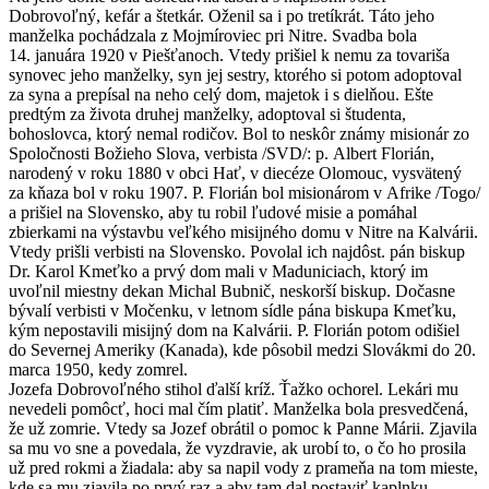
Dobrovoľný, kefár a štetkár. Oženil sa i po tretíkrát. Táto jeho
manželka pochádzala z Mojmíroviec pri Nitre. Svadba bola
14. januára 1920 v Piešťanoch. Vtedy prišiel k nemu za tovariša
synovec jeho manželky, syn jej sestry, ktorého si potom adoptoval
za syna a prepísal na neho celý dom, majetok i s dielňou. Ešte
predtým za života druhej manželky, adoptoval si študenta,
bohoslovca, ktorý nemal rodičov. Bol to neskôr známy misionár zo
Spoločnosti Božieho Slova, verbista /SVD/: p. Albert Florián,
narodený v roku 1880 v obci Hať, v diecéze Olomouc, vysvätený
za kňaza bol v roku 1907. P. Florián bol misionárom v Afrike /Togo/
a prišiel na Slovensko, aby tu robil ľudové misie a pomáhal
zbierkami na výstavbu veľkého misijného domu v Nitre na Kalvárii.
Vtedy prišli verbisti na Slovensko. Povolal ich najdôst. pán biskup
Dr. Karol Kmeťko a prvý dom mali v Maduniciach, ktorý im
uvoľnil miestny dekan Michal Bubnič, neskorší biskup. Dočasne
bývalí verbisti v Močenku, v letnom sídle pána biskupa Kmeťku,
kým nepostavili misijný dom na Kalvárii. P. Florián potom odišiel
do Severnej Ameriky (Kanada), kde pôsobil medzi Slovákmi do 20.
marca 1950, kedy zomrel.
Jozefa Dobrovoľného stihol ďalší kríž. Ťažko ochorel. Lekári mu
nevedeli pomôcť, hoci mal čím platiť. Manželka bola presvedčená,
že už zomrie. Vtedy sa Jozef obrátil o pomoc k Panne Márii. Zjavila
sa mu vo sne a povedala, že vyzdravie, ak urobí to, o čo ho prosila
už pred rokmi a žiadala: aby sa napil vody z prameňa na tom mieste,
kde sa mu zjavila po prvý raz a aby tam dal postaviť kaplnku