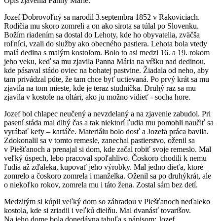
Opis zjavenia Panny Márie.
Jozef Dobrovoľný sa narodil 3.septembra 1852 v Rakoviciach.
Rodičia mu skoro zomreli a on ako sirota sa túlal po Slovenku.
Božím riadením sa dostal do Lehoty, kde ho obyvatelia, zväčša
roľníci, vzali do služby ako obecného pastiera. Lehota bola vtedy
malá dedina s malým kostolom. Bolo to asi medzi 16. a 19. rokom
jeho veku, keď sa mu zjavila Panna Mária na vŕšku nad dedinou,
kde pásaval stádo oviec na bohatej pastvine. Žiadala od neho, aby
tam privádzal púte, že tam chce byť uctievaná. Po prvý krát sa mu
zjavila na tom mieste, kde je teraz studnička. Druhý raz sa mu
zjavila v kostole na oltári, ako ju možno vidieť - socha hore.
Jozef bol chlapec neučený a nevzdelaný a na zjavenie zabudol. Pri
pasení stáda mal dlhý čas a tak niektorí ľudia mu pomohli naučiť sa
vyrábať kefy – kartáče. Materiálu bolo dosť a Jozefa práca bavila.
Zdokonalil sa v tomto remesle, zanechal pastierstvo, oženil sa
v Piešťanoch a prenajal si dom, kde začal robiť svoje remeslo. Mal
veľký úspech, lebo pracoval spoľahlivo. Čoskoro chodili k nemu
ľudia až zďaleka, kupovať jeho výrobky. Mal jedno dieťa, ktoré
zomrelo a čoskoro zomrela i manželka. Oženil sa po druhýkrát, ale
o niekoľko rokov, zomrela mu i táto žena. Zostal sám bez detí.
Medzitým si kúpil veľký dom so záhradou v Piešťanoch neďaleko
kostola, kde si zriadil i veľkú dielňu. Mal dvanásť tovarišov.
Na jeho dome bola donedávna tabuľa s nápisom: Jozef