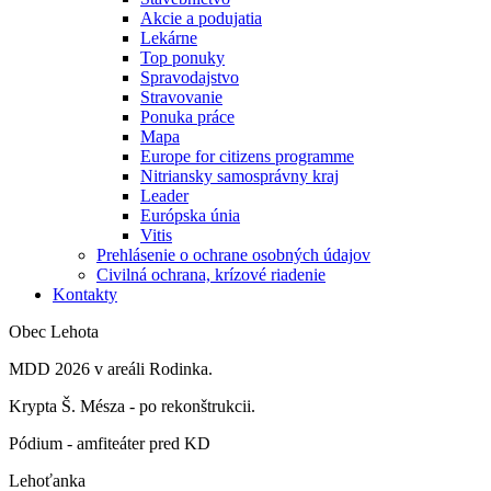
Akcie a podujatia
Lekárne
Top ponuky
Spravodajstvo
Stravovanie
Ponuka práce
Mapa
Europe for citizens programme
Nitriansky samosprávny kraj
Leader
Európska únia
Vitis
Prehlásenie o ochrane osobných údajov
Civilná ochrana, krízové riadenie
Kontakty
Obec Lehota
MDD 2026 v areáli Rodinka.
Krypta Š. Mésza - po rekonštrukcii.
Pódium - amfiteáter pred KD
Lehoťanka