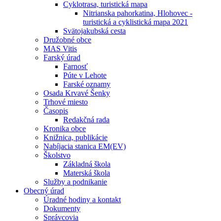
Cyklotrasa, turistická mapa
Nitrianska pahorkatina, Hlohovec -
turistická a cyklistická mapa 2021
Svätojakubská cesta
Družobné obce
MAS Vitis
Farský úrad
Farnosť
Púte v Lehote
Farské oznamy
Osada Krvavé Šenky
Trhové miesto
Časopis
Redakčná rada
Kronika obce
Knižnica, publikácie
Nabíjacia stanica EM(EV)
Školstvo
Základná škola
Materská škola
Služby a podnikanie
Obecný úrad
Úradné hodiny a kontakt
Dokumenty
Správcovia