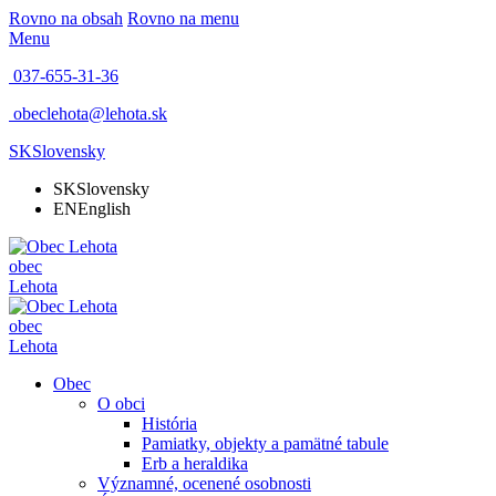
Rovno na obsah
Rovno na menu
Menu
037-655-31-36
obeclehota@lehota.sk
SK
Slovensky
SK
Slovensky
EN
English
obec
Lehota
obec
Lehota
Obec
O obci
História
Pamiatky, objekty a pamätné tabule
Erb a heraldika
Významné, ocenené osobnosti