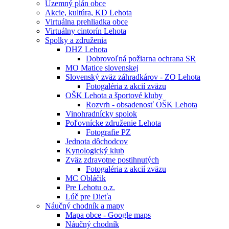
Územný plán obce
Akcie, kultúra, KD Lehota
Virtuálna prehliadka obce
Virtuálny cintorín Lehota
Spolky a združenia
DHZ Lehota
Dobrovoľná požiarna ochrana SR
MO Matice slovenskej
Slovenský zväz záhradkárov - ZO Lehota
Fotogaléria z akcií zväzu
OŠK Lehota a športové kluby
Rozvrh - obsadenosť OŠK Lehota
Vinohradnícky spolok
Poľovnícke združenie Lehota
Fotografie PZ
Jednota dôchodcov
Kynologický klub
Zväz zdravotne postihnutých
Fotogaléria z akcií zväzu
MC Obláčik
Pre Lehotu o.z.
Lúč pre Dieťa
Náučný chodník a mapy
Mapa obce - Google maps
Náučný chodník