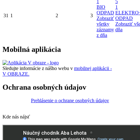
1
5
BIO
1
ODPAD
ELEKTRO
31
1
2
3
Zobraziť
ODPAD
všetky
Zobraziť vš
záznamy
dňa
z dňa
Mobilná aplikácia
Sledujte informácie z nášho webu v
mobilnej aplikácii -
V OBRAZE.
Ochrana osobných údajov
Prehlásenie o ochrane osobných údajov
Kde nás nájsť