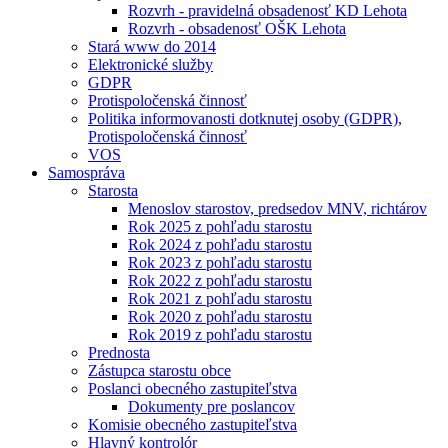
Rozvrh - pravidelná obsadenosť KD Lehota
Rozvrh - obsadenosť OŠK Lehota
Stará www do 2014
Elektronické služby
GDPR
Protispoločenská činnosť
Politika informovanosti dotknutej osoby (GDPR),
Protispoločenská činnosť
VOS
Samospráva
Starosta
Menoslov starostov, predsedov MNV, richtárov
Rok 2025 z pohľadu starostu
Rok 2024 z pohľadu starostu
Rok 2023 z pohľadu starostu
Rok 2022 z pohľadu starostu
Rok 2021 z pohľadu starostu
Rok 2020 z pohľadu starostu
Rok 2019 z pohľadu starostu
Prednosta
Zástupca starostu obce
Poslanci obecného zastupiteľstva
Dokumenty pre poslancov
Komisie obecného zastupiteľstva
Hlavný kontrolór