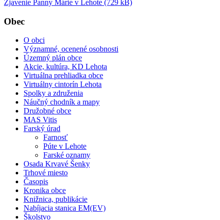
Zjavenie Panny Márie v Lehote (729 kB)
Obec
O obci
Významné, ocenené osobnosti
Územný plán obce
Akcie, kultúra, KD Lehota
Virtuálna prehliadka obce
Virtuálny cintorín Lehota
Spolky a združenia
Náučný chodník a mapy
Družobné obce
MAS Vitis
Farský úrad
Farnosť
Púte v Lehote
Farské oznamy
Osada Krvavé Šenky
Trhové miesto
Časopis
Kronika obce
Knižnica, publikácie
Nabíjacia stanica EM(EV)
Školstvo