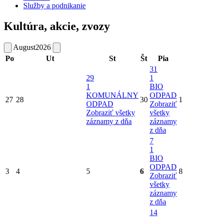
Služby a podnikanie
Kultúra, akcie, zvozy
August
2026
Po
Ut
St
Št
Pia
31
29
1
1
BIO
KOMUNÁLNY
ODPAD
27
28
30
1
ODPAD
Zobraziť
Zobraziť všetky
všetky
záznamy z dňa
záznamy
z dňa
7
1
BIO
ODPAD
3
4
5
6
8
Zobraziť
všetky
záznamy
z dňa
14