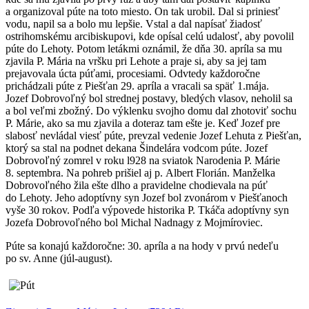
a organizoval púte na toto miesto. On tak urobil. Dal si priniesť
vodu, napil sa a bolo mu lepšie. Vstal a dal napísať žiadosť
ostrihomskému arcibiskupovi, kde opísal celú udalosť, aby povolil
púte do Lehoty. Potom letákmi oznámil, že dňa 30. apríla sa mu
zjavila P. Mária na vršku pri Lehote a praje si, aby sa jej tam
prejavovala úcta púťami, procesiami. Odvtedy každoročne
prichádzali púte z Piešťan 29. apríla a vracali sa späť 1.mája.
Jozef Dobrovoľný bol strednej postavy, bledých vlasov, neholil sa
a bol veľmi zbožný. Do výklenku svojho domu dal zhotoviť sochu
P. Márie, ako sa mu zjavila a doteraz tam ešte je. Keď Jozef pre
slabosť nevládal viesť púte, prevzal vedenie Jozef Lehuta z Piešťan,
ktorý sa stal na podnet dekana Šindelára vodcom púte. Jozef
Dobrovoľný zomrel v roku l928 na sviatok Narodenia P. Márie
8. septembra. Na pohreb prišiel aj p. Albert Florián. Manželka
Dobrovoľného žila ešte dlho a pravidelne chodievala na púť
do Lehoty. Jeho adoptívny syn Jozef bol zvonárom v Piešťanoch
vyše 30 rokov. Podľa výpovede historika P. Tkáča adoptívny syn
Jozefa Dobrovoľného bol Michal Nadnagy z Mojmíroviec.
Púte sa konajú každoročne: 30. apríla a na hody v prvú nedeľu
po sv. Anne (júl-august).