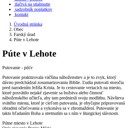
tlačivá na stiahnutie
sadzobník poplatkov
kontakt
Úvodná stránka
Obec
Farský úrad
Púte v Lehote
Púte v Lehote
Putovanie - púťe
Putovanie praktizovala väčšina náboženstiev a je to zvyk, ktorý
dávno predchádzal zosumarizovaniu Biblie. Ľudia putovali storočia
pred narodením Ježiša Krista. Je to cestovanie veriacich na miesto,
ktoré posvätilo nejaké zjavenie sa božstva alebo činnosť
náboženského učiteľa, aby tam predniesli svoju modlitbu. Návšteva
svätého miesta, ktoré je cieľom putovania, je obyčajne pripravovaná
obradmi očisťovania a vykonáva sa v zhromaždení. Putovanie je
takto hľadaním Boha a stretnutím sa s ním v liturgickej slávnosti.
Pútne miesto v Lehote