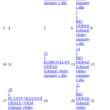
záznamy z dňa
záznamy
z dňa
7
1
BIO
ODPAD
3
4
5
6
8
Zobraziť
všetky
záznamy
z dňa
14
12
1
1
BIO
KOMUNÁLNY
ODPAD
10
11
13
15
ODPAD
Zobraziť
Zobraziť všetky
všetky
záznamy z dňa
záznamy
z dňa
21
18
1
1
BIO
PLASTY+KOVOVÉ
ODPAD
17
19
20
22
OBALY+VKM
Zobraziť
Zobraziť všetky
všetky