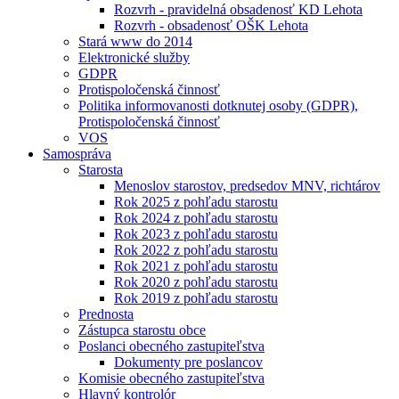
Rozvrh - pravidelná obsadenosť KD Lehota
Rozvrh - obsadenosť OŠK Lehota
Stará www do 2014
Elektronické služby
GDPR
Protispoločenská činnosť
Politika informovanosti dotknutej osoby (GDPR),
Protispoločenská činnosť
VOS
Samospráva
Starosta
Menoslov starostov, predsedov MNV, richtárov
Rok 2025 z pohľadu starostu
Rok 2024 z pohľadu starostu
Rok 2023 z pohľadu starostu
Rok 2022 z pohľadu starostu
Rok 2021 z pohľadu starostu
Rok 2020 z pohľadu starostu
Rok 2019 z pohľadu starostu
Prednosta
Zástupca starostu obce
Poslanci obecného zastupiteľstva
Dokumenty pre poslancov
Komisie obecného zastupiteľstva
Hlavný kontrolór