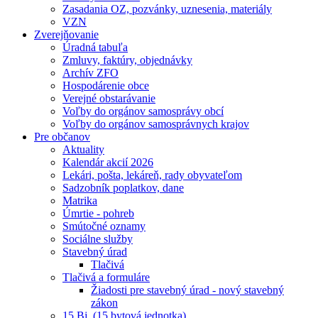
Zasadania OZ, pozvánky, uznesenia, materiály
VZN
Zverejňovanie
Úradná tabuľa
Zmluvy, faktúry, objednávky
Archív ZFO
Hospodárenie obce
Verejné obstarávanie
Voľby do orgánov samosprávy obcí
Voľby do orgánov samosprávnych krajov
Pre občanov
Aktuality
Kalendár akcií 2026
Lekári, pošta, lekáreň, rady obyvateľom
Sadzobník poplatkov, dane
Matrika
Úmrtie - pohreb
Smútočné oznamy
Sociálne služby
Stavebný úrad
Tlačivá
Tlačivá a formuláre
Žiadosti pre stavebný úrad - nový stavebný
zákon
15 Bj. (15 bytová jednotka)