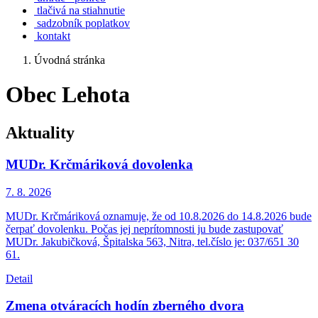
tlačivá na stiahnutie
sadzobník poplatkov
kontakt
Úvodná stránka
Obec Lehota
Aktuality
MUDr. Krčmáriková dovolenka
7. 8.
2026
MUDr. Krčmáriková oznamuje, že od 10.8.2026 do 14.8.2026 bude
čerpať dovolenku. Počas jej neprítomnosti ju bude zastupovať
MUDr. Jakubičková, Špitalska 563, Nitra, tel.číslo je: 037/651 30
61.
Detail
Zmena otváracích hodín zberného dvora