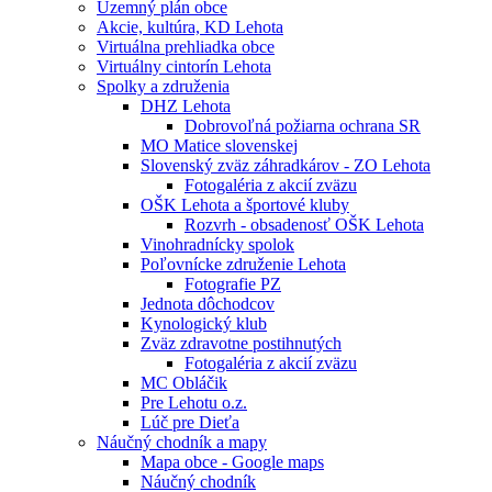
Územný plán obce
Akcie, kultúra, KD Lehota
Virtuálna prehliadka obce
Virtuálny cintorín Lehota
Spolky a združenia
DHZ Lehota
Dobrovoľná požiarna ochrana SR
MO Matice slovenskej
Slovenský zväz záhradkárov - ZO Lehota
Fotogaléria z akcií zväzu
OŠK Lehota a športové kluby
Rozvrh - obsadenosť OŠK Lehota
Vinohradnícky spolok
Poľovnícke združenie Lehota
Fotografie PZ
Jednota dôchodcov
Kynologický klub
Zväz zdravotne postihnutých
Fotogaléria z akcií zväzu
MC Obláčik
Pre Lehotu o.z.
Lúč pre Dieťa
Náučný chodník a mapy
Mapa obce - Google maps
Náučný chodník