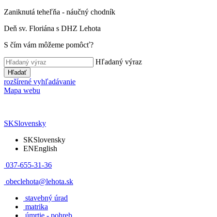
Zaniknutá teheľňa - náučný chodník
Deň sv. Floriána s DHZ Lehota
S čím vám môžeme pomôcť?
Hľadaný výraz
Hľadať
rozšírené vyhľadávanie
Mapa webu
SK
Slovensky
SK
Slovensky
EN
English
037-655-31-36
obeclehota@lehota.sk
stavebný úrad
matrika
úmrtie - pohreb