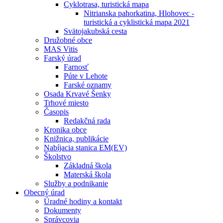
Cyklotrasa, turistická mapa
Nitrianska pahorkatina, Hlohovec -
turistická a cyklistická mapa 2021
Svätojakubská cesta
Družobné obce
MAS Vitis
Farský úrad
Farnosť
Púte v Lehote
Farské oznamy
Osada Krvavé Šenky
Trhové miesto
Časopis
Redakčná rada
Kronika obce
Knižnica, publikácie
Nabíjacia stanica EM(EV)
Školstvo
Základná škola
Materská škola
Služby a podnikanie
Obecný úrad
Úradné hodiny a kontakt
Dokumenty
Správcovia