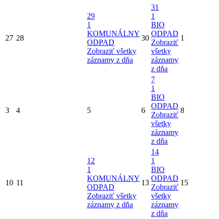
31
29
1
1
BIO
KOMUNÁLNY
ODPAD
27
28
30
1
ODPAD
Zobraziť
Zobraziť všetky
všetky
záznamy z dňa
záznamy
z dňa
7
1
BIO
ODPAD
3
4
5
6
8
Zobraziť
všetky
záznamy
z dňa
14
12
1
1
BIO
KOMUNÁLNY
ODPAD
10
11
13
15
ODPAD
Zobraziť
Zobraziť všetky
všetky
záznamy z dňa
záznamy
z dňa