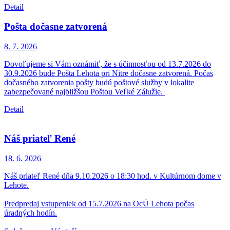
Detail
Pošta dočasne zatvorená
8. 7.
2026
Dovoľujeme si Vám oznámiť, že s účinnosťou od 13.7.2026 do
30.9.2026 bude Pošta Lehota pri Nitre dočasne zatvorená. Počas
dočasného zatvorenia pošty budú poštové služby v lokalite
zabezpečované najbližšou Poštou Veľké Zálužie.
Detail
Náš priateľ René
18. 6.
2026
Náš priateľ René dňa 9.10.2026 o 18:30 hod. v Kultúrnom dome v
Lehote.
Predpredaj vstupeniek od 15.7.2026 na OcÚ Lehota počas
úradných hodín.