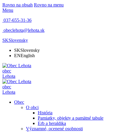
Rovno na obsah
Rovno na menu
Menu
037-655-31-36
obeclehota@lehota.sk
SK
Slovensky
SK
Slovensky
EN
English
obec
Lehota
obec
Lehota
Obec
O obci
História
Pamiatky, objekty a pamätné tabule
Erb a heraldika
Významné, ocenené osobnosti