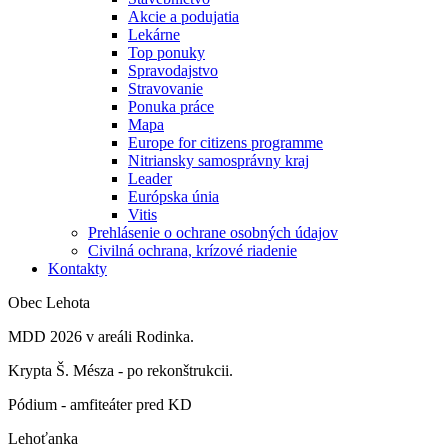
Akcie a podujatia
Lekárne
Top ponuky
Spravodajstvo
Stravovanie
Ponuka práce
Mapa
Europe for citizens programme
Nitriansky samosprávny kraj
Leader
Európska únia
Vitis
Prehlásenie o ochrane osobných údajov
Civilná ochrana, krízové riadenie
Kontakty
Obec Lehota
MDD 2026 v areáli Rodinka.
Krypta Š. Mésza - po rekonštrukcii.
Pódium - amfiteáter pred KD
Lehoťanka