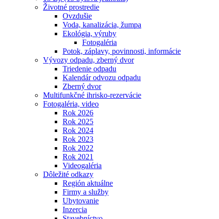
Životné prostredie
Ovzdušie
Voda, kanalizácia, žumpa
Ekológia, výruby
Fotogaléria
Potok, záplavy, povinnosti, informácie
Vývozy odpadu, zberný dvor
Triedenie odpadu
Kalendár odvozu odpadu
Zberný dvor
Multifunkčné ihrisko-rezervácie
Fotogaléria, video
Rok 2026
Rok 2025
Rok 2024
Rok 2023
Rok 2022
Rok 2021
Videogaléria
Dôležité odkazy
Región aktuálne
Firmy a služby
Ubytovanie
Inzercia
Stavebníctvo