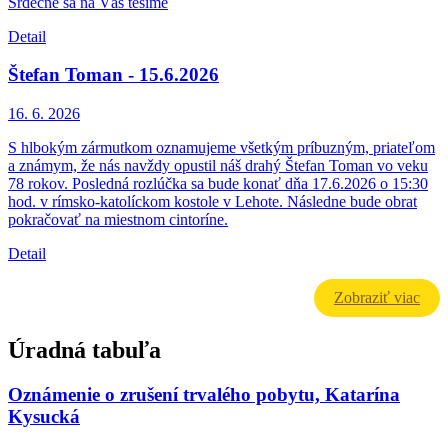
Srdečne sa na Vás tešíme
Detail
Štefan Toman - 15.6.2026
16. 6.
2026
S hlbokým zármutkom oznamujeme všetkým príbuzným, priateľom
a známym, že nás navždy opustil náš drahý Štefan Toman vo veku
78 rokov. Posledná rozlúčka sa bude konať dňa 17.6.2026 o 15:30
hod. v rímsko-katolíckom kostole v Lehote. Následne bude obrat
pokračovať na miestnom cintoríne.
Detail
Zobraziť viac
Úradná tabuľa
Oznámenie o zrušení trvalého pobytu, Katarína
Kysucká