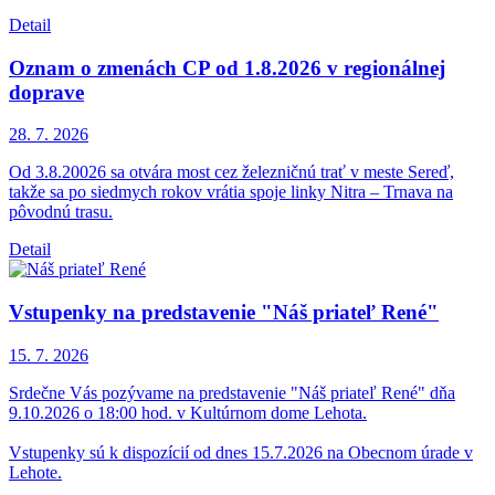
Detail
Oznam o zmenách CP od 1.8.2026 v regionálnej
doprave
28. 7.
2026
Od 3.8.20026 sa otvára most cez železničnú trať v meste Sereď,
takže sa po siedmych rokov vrátia spoje linky Nitra – Trnava na
pôvodnú trasu.
Detail
Vstupenky na predstavenie "Náš priateľ René"
15. 7.
2026
Srdečne Vás pozývame na predstavenie "Náš priateľ René" dňa
9.10.2026 o 18:00 hod. v Kultúrnom dome Lehota.
Vstupenky sú k dispozícií od dnes 15.7.2026 na Obecnom úrade v
Lehote.