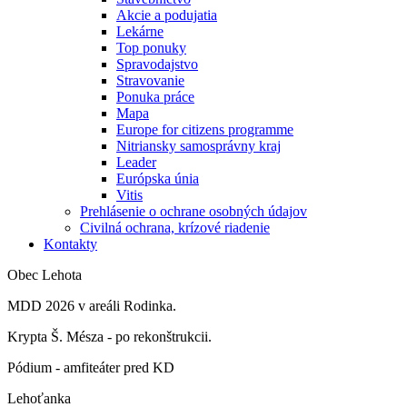
Akcie a podujatia
Lekárne
Top ponuky
Spravodajstvo
Stravovanie
Ponuka práce
Mapa
Europe for citizens programme
Nitriansky samosprávny kraj
Leader
Európska únia
Vitis
Prehlásenie o ochrane osobných údajov
Civilná ochrana, krízové riadenie
Kontakty
Obec Lehota
MDD 2026 v areáli Rodinka.
Krypta Š. Mésza - po rekonštrukcii.
Pódium - amfiteáter pred KD
Lehoťanka