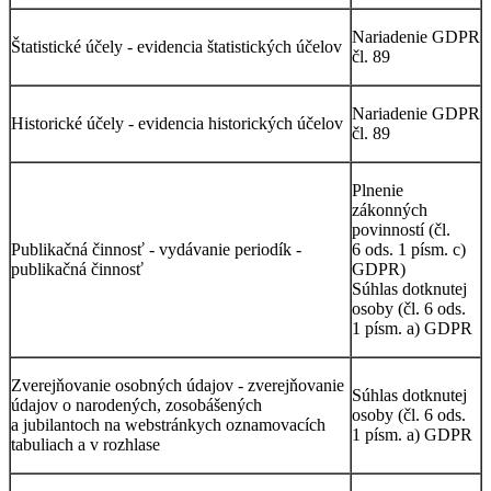
Nariadenie GDPR
Štatistické účely - evidencia štatistických účelov
čl. 89
Nariadenie GDPR
Historické účely - evidencia historických účelov
čl. 89
Plnenie
zákonných
povinností (čl.
Publikačná činnosť - vydávanie periodík -
6 ods. 1 písm. c)
publikačná činnosť
GDPR)
Súhlas dotknutej
osoby (čl. 6 ods.
1 písm. a) GDPR
Zverejňovanie osobných údajov - zverejňovanie
Súhlas dotknutej
údajov o narodených, zosobášených
osoby (čl. 6 ods.
a jubilantoch na webstránkych oznamovacích
1 písm. a) GDPR
tabuliach a v rozhlase