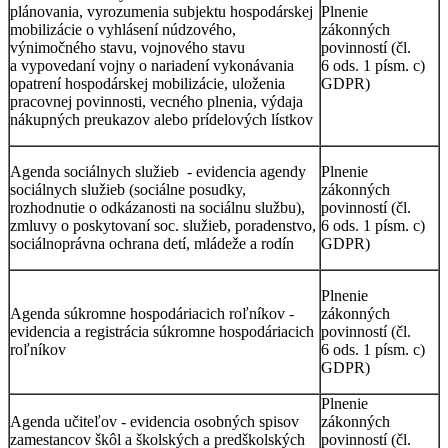
plánovania, vyrozumenia subjektu hospodárskej
Plnenie
mobilizácie o vyhlásení núdzového,
zákonných
výnimočného stavu, vojnového stavu
povinností (čl.
a vypovedaní vojny o nariadení vykonávania
6 ods. 1 písm. c)
opatrení hospodárskej mobilizácie, uloženia
GDPR)
pracovnej povinnosti, vecného plnenia, výdaja
nákupných preukazov alebo prídelových lístkov
Agenda sociálnych služieb - evidencia agendy
Plnenie
sociálnych služieb (sociálne posudky,
zákonných
rozhodnutie o odkázanosti na sociálnu službu),
povinností (čl.
zmluvy o poskytovaní soc. služieb, poradenstvo,
6 ods. 1 písm. c)
sociálnoprávna ochrana detí, mládeže a rodín
GDPR)
Plnenie
Agenda súkromne hospodáriacich roľníkov -
zákonných
evidencia a registrácia súkromne hospodáriacich
povinností (čl.
roľníkov
6 ods. 1 písm. c)
GDPR)
Plnenie
Agenda učiteľov - evidencia osobných spisov
zákonných
zamestancov škôl a školských a predškolských
povinností (čl.