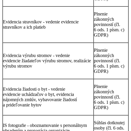
Plnenie
zákonných
Evidencia stravníkov - vedenie evidencie
povinností (čl.
stravníkov a ich platieb
6 ods. 1 písm. c)
GDPR)
Plnenie
Evidencia výrubu stromov - vedenie
zákonných
evidencie žiadateľov výrubu stromov, realizácie
povinností (čl.
výrubu stromov
6 ods. 1 písm. c)
GDPR)
Plnenie
Evidencia žiadosti o byt - vedenie
zákonných
evidencie uchádzačov o byt, evidencia
povinností (čl.
nájomných zmlúv, vybavovanie žiadostí
6 ods. 1 písm. c)
a prideľovanie bytov
GDPR)
Súhlas dotknutej
IS fotografie - oboznamovanie s personálnym
osoby (čl. 6 ods.
obsadením a propagácia organizácie