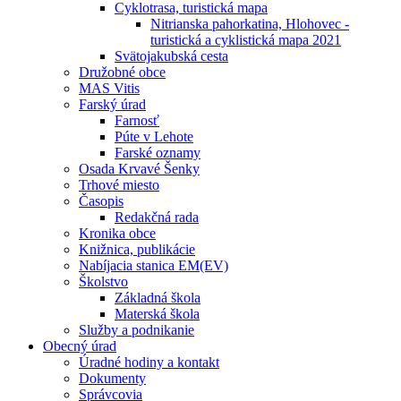
Cyklotrasa, turistická mapa
Nitrianska pahorkatina, Hlohovec -
turistická a cyklistická mapa 2021
Svätojakubská cesta
Družobné obce
MAS Vitis
Farský úrad
Farnosť
Púte v Lehote
Farské oznamy
Osada Krvavé Šenky
Trhové miesto
Časopis
Redakčná rada
Kronika obce
Knižnica, publikácie
Nabíjacia stanica EM(EV)
Školstvo
Základná škola
Materská škola
Služby a podnikanie
Obecný úrad
Úradné hodiny a kontakt
Dokumenty
Správcovia