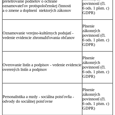
prešetrovanie podnetov o ochrane
povinností (čl.
oznamovateľov protispoločenskej činnosti
6 ods. 1 písm. c)
a o zmene a doplnení niektorých zákonov
GDPR)
Plnenie
zákonných
Oznamovanie verejno-kultúrnych podujatí -
povinností (čl.
vedenie evidencie zhromažďovania občanov
6 ods. 1 písm. c)
GDPR)
Plnenie
zákonných
Overovanie listín a podpisov - vedenie evidencie
povinností (čl.
overených listín a podpisov
6 ods. 1 písm. c)
GDPR)
Plnenie
zákonných
Personalistika a mzdy - sociálna poisťovňa -
povinností (čl.
odvody do sociálnej poisťovne
6 ods. 1 písm. c)
GDPR)