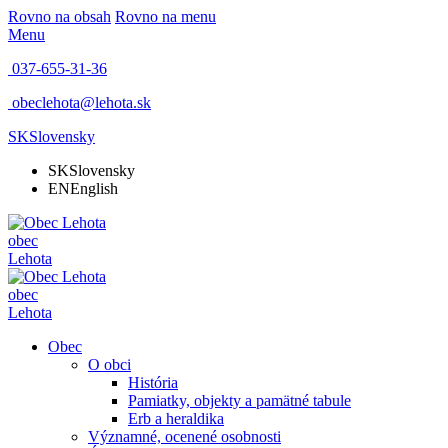
Rovno na obsah
Rovno na menu
Menu
037-655-31-36
obeclehota@lehota.sk
SK
Slovensky
SK
Slovensky
EN
English
obec
Lehota
obec
Lehota
Obec
O obci
História
Pamiatky, objekty a pamätné tabule
Erb a heraldika
Významné, ocenené osobnosti