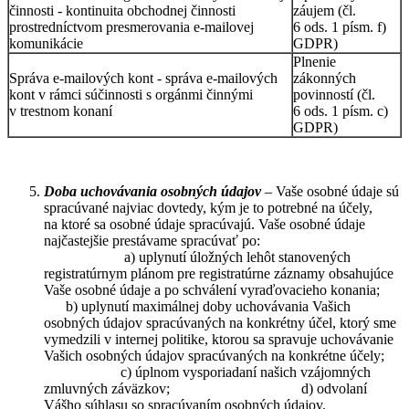
činnosti - kontinuita obchodnej činnosti
záujem (čl.
prostredníctvom presmerovania e-mailovej
6 ods. 1 písm. f)
komunikácie
GDPR)
Plnenie
Správa e-mailových kont - správa e-mailových
zákonných
kont v rámci súčinnosti s orgánmi činnými
povinností (čl.
v trestnom konaní
6 ods. 1 písm. c)
GDPR)
Doba uchovávania osobných údajov
– Vaše osobné údaje sú
spracúvané najviac dovtedy, kým je to potrebné na účely,
na ktoré sa osobné údaje spracúvajú. Vaše osobné údaje
najčastejšie prestávame spracúvať po:
a) uplynutí úložných lehôt stanovených
registratúrnym plánom pre registratúrne záznamy obsahujúce
Vaše osobné údaje a po schválení vyraďovacieho konania;
b) uplynutí maximálnej doby uchovávania Vašich
osobných údajov spracúvaných na konkrétny účel, ktorý sme
vymedzili v internej politike, ktorou sa spravuje uchovávanie
Vašich osobných údajov spracúvaných na konkrétne účely;
c) úplnom vysporiadaní našich vzájomných
zmluvných záväzkov; d) odvolaní
Vášho súhlasu so spracúvaním osobných údajov.