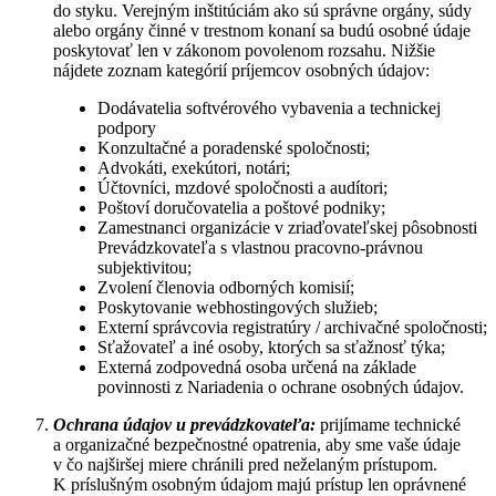
do styku. Verejným inštitúciám ako sú správne orgány, súdy
alebo orgány činné v trestnom konaní sa budú osobné údaje
poskytovať len v zákonom povolenom rozsahu. Nižšie
nájdete zoznam kategórií príjemcov osobných údajov:
Dodávatelia softvérového vybavenia a technickej
podpory
Konzultačné a poradenské spoločnosti;
Advokáti, exekútori, notári;
Účtovníci, mzdové spoločnosti a audítori;
Poštoví doručovatelia a poštové podniky;
Zamestnanci organizácie v zriaďovateľskej pôsobnosti
Prevádzkovateľa s vlastnou pracovno-právnou
subjektivitou;
Zvolení členovia odborných komisií;
Poskytovanie webhostingových služieb;
Externí správcovia registratúry / archivačné spoločnosti;
Sťažovateľ a iné osoby, ktorých sa sťažnosť týka;
Externá zodpovedná osoba určená na základe
povinnosti z Nariadenia o ochrane osobných údajov.
Ochrana údajov u prevádzkovateľa:
prijímame technické
a organizačné bezpečnostné opatrenia, aby sme vaše údaje
v čo najširšej miere chránili pred neželaným prístupom.
K príslušným osobným údajom majú prístup len oprávnené