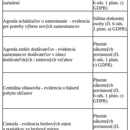
zariadení
6 ods. 1 písm. c)
GDPR)
Súhlas dotknutej
Agenda uchádzačov o zamestnanie - evidencia
osoby (čl. 6 ods.
pre potreby výberu nových zamestnancov
1 písm. a) GDPR)
Plnenie
Agenda zmlúv dodávateľov - evidencia
zákonných
zamestancov dodávateľov v rámci
povinností (čl.
dodávateľských / zmluvných vzťahov
6 ods. 1 písm.
c) GDPR)
Plnenie
zákonných
Centrálna ohlasovňa - evidencia o hlásení
povinností (čl.
pobytu občanov
6 ods. 1 písm. c)
GDPR)
Plnenie
zákonných
Cintorín - evidencia hrobových miest
povinností (čl.
a poplatkov za hrobové miesta