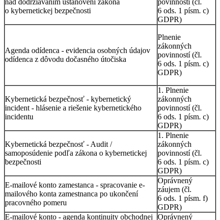
nad dodržiavaním ustanovení zákona
povinností (čl.
o kybernetickej bezpečnosti
6 ods. 1 písm. c)
GDPR)
Plnenie
zákonných
Agenda odídenca - evidencia osobných údajov
povinností (čl.
odídenca z dôvodu dočasného útočiska
6 ods. 1 písm. c)
GDPR)
1. Plnenie
Kybernetická bezpečnosť - kybernetický
zákonných
incident - hlásenie a riešenie kybernetického
povinností (čl.
incidentu
6 ods. 1 písm. c)
GDPR)
1. Plnenie
Kybernetická bezpečnosť - Audit /
zákonných
samoposúdenie podľa zákona o kybernetickej
povinností (čl.
bezpečnosti
6 ods. 1 písm. c)
GDPR)
Oprávnený
E-mailové konto zamestanca - spracovanie e-
záujem (čl.
mailového konta zamestnanca po ukončení
6 ods. 1 písm. f)
pracovného pomeru
GDPR)
E-mailové konto - agenda kontinuity obchodnej
Oprávnený