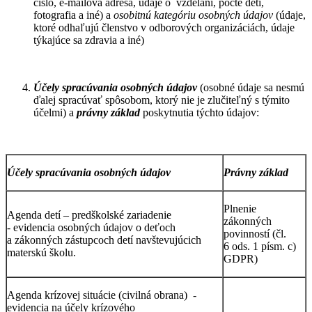
číslo, e-mailová adresa, údaje o vzdelaní, počte detí,
fotografia a iné) a
osobitnú kategóriu osobných údajov
(údaje,
ktoré odhaľujú členstvo v odborových organizáciách, údaje
týkajúce sa zdravia a iné)
Účely spracúvania osobných údajov
(osobné údaje sa nesmú
ďalej spracúvať spôsobom, ktorý nie je zlučiteľný s týmito
účelmi) a
právny základ
poskytnutia týchto údajov:
Účely spracúvania osobných údajov
Právny základ
Plnenie
Agenda detí – predškolské zariadenie
zákonných
- evidencia osobných údajov o deťoch
povinností (čl.
a zákonných zástupcoch detí navštevujúcich
6 ods. 1 písm. c)
materskú školu.
GDPR)
Agenda krízovej situácie (civilná obrana) -
evidencia na účely krízového