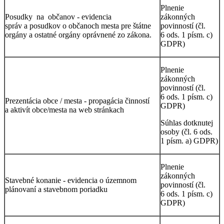
Plnenie
Posudky na občanov - evidencia
zákonných
správ a posudkov o občanoch mesta pre štátne
povinností (čl.
orgány a ostatné orgány oprávnené zo zákona.
6 ods. 1 písm. c)
GDPR)
Plnenie
zákonných
povinností (čl.
6 ods. 1 písm. c)
Prezentácia obce / mesta - propagácia činností
GDPR)
a aktivít obce/mesta na web stránkach
Súhlas dotknutej
osoby (čl. 6 ods.
1 písm. a) GDPR)
Plnenie
zákonných
Stavebné konanie - evidencia o územnom
povinností (čl.
plánovaní a stavebnom poriadku
6 ods. 1 písm. c)
GDPR)