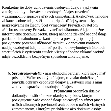
Konkrétnejšie doby uchovávania osobných údajov vyplývajú
z našej politiky uchovávania osobných údajov (uvedená
v záznamoch o spracovateľských činnostiach). Akékoľvek náhodne
získané osobné údaje v žiadnom prípade ďalej systematicky
nespracúvame na žiadny účel vymedzený Prevádzkovateľom
a/alebo ustanovený Prevádzkovateľovi zákonom. Ak je to možné
informujeme dotknutú osobu, ktorej náhodne získané osobné údaje
patria, o ich náhodnom získaní a podľa povahy prípadu jej
poskytneme potrebnú súčinnosť vedúcu k obnoveniu kontroly
nad jej osobnými údajmi. Ihneď po týchto nevyhnutných úkonoch
smerujúcich k vyriešeniu situácie všetky náhodne získané osobné
údaje bezodkladne bezpečným spôsobom zlikvidujeme.
Sprostredkovatelia -
naši obchodní partneri, ktorí môžu mať
prístup k Vašim osobným údajom, rovnako dodržiavajú
pravidlá ochrany osobných údajov a uzatvorili sme s nimi
zmluvu o spracúvaní osobných údajov.
Príjemcami
osobných údajov
dotknutých osôb sú rôzne okruhy subjektov, ktorým
poskytujeme Vaše osobné údaje najčastejšie v rámci plnenia
našich zákonných povinností a/alebo ide o našich vlastných
zamestnancov, s ktorými prichádzate ako dotknuté osoby