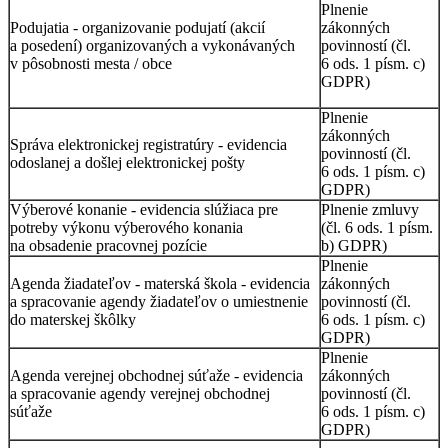
Plnenie
Podujatia - organizovanie podujatí (akcií
zákonných
a posedení) organizovaných a vykonávaných
povinností (čl.
v pôsobnosti mesta / obce
6 ods. 1 písm. c)
GDPR)
Plnenie
zákonných
Správa elektronickej registratúry - evidencia
povinností (čl.
odoslanej a došlej elektronickej pošty
6 ods. 1 písm. c)
GDPR)
Výberové konanie - evidencia slúžiaca pre
Plnenie zmluvy
potreby výkonu výberového konania
(čl. 6 ods. 1 písm.
na obsadenie pracovnej pozície
b) GDPR)
Plnenie
Agenda žiadateľov - materská škola - evidencia
zákonných
a spracovanie agendy žiadateľov o umiestnenie
povinností (čl.
do materskej škôlky
6 ods. 1 písm. c)
GDPR)
Plnenie
Agenda verejnej obchodnej súťaže - evidencia
zákonných
a spracovanie agendy verejnej obchodnej
povinností (čl.
súťaže
6 ods. 1 písm. c)
GDPR)