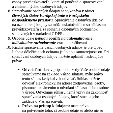
osoby prevádzkovateľa, ktoré sú poučené o spracovávaní
a chránení týchto osobných údajov.
Spracúvanie osobných údajov sa vykonáva
v rámci
členských štátov Európskej únie a Európskeho
hospodárskeho priestoru.
Spracúvanie osobných údajov
na území tretej krajiny sa môže uskutočniť len so súhlasom
prevádzkovateľa a za splnenia osobitných podmienok
stanovených v nariadení GDPR.
Osobné údaje
nebudú použité na automatizované
individuálne rozhodovanie
vrátane profilovania.
Riadne spracúvanie vašich osobných údajov je pre Obec
Lehota dôležité a ich ochrana je úplnou samozrejmosťou. Pri
spracúvaní osobných údajov môžete uplatniť nasledujúce
práva:
Odvolať súhlas:
v prípadoch, kedy Vaše osobné údaje
spracúvame na základe Vášho súhlasu, máte právo
tento súhlas kedykoľvek odvolať. Súhlas môžete
odvolať elektronicky, na adrese zodpovednej osoby,
písomne, oznámením o odvolaní súhlasu alebo osobne
v úrade. Odvolanie súhlasu nemá vplyv na zákonnosť
spracúvania osobných údajov, ktoré sme na jeho
základe o Vás spracúvali.
Právo na prístup k údajom:
máte právo
na potvrdenie toho, či osobné údaje sú alebo nie sú