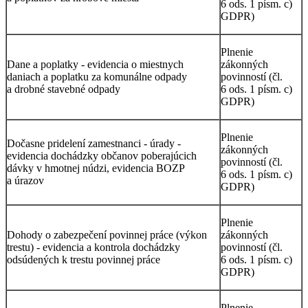
6 ods. 1 písm. c)
GDPR)
Plnenie
Dane a poplatky - evidencia o miestnych
zákonných
daniach a poplatku za komunálne odpady
povinností (čl.
a drobné stavebné odpady
6 ods. 1 písm. c)
GDPR)
Plnenie
Dočasne pridelení zamestnanci - úrady -
zákonných
evidencia dochádzky občanov poberajúcich
povinností (čl.
dávky v hmotnej núdzi, evidencia BOZP
6 ods. 1 písm. c)
a úrazov
GDPR)
Plnenie
Dohody o zabezpečení povinnej práce (výkon
zákonných
trestu) - evidencia a kontrola dochádzky
povinností (čl.
odsúdených k trestu povinnej práce
6 ods. 1 písm. c)
GDPR)
Plnenie