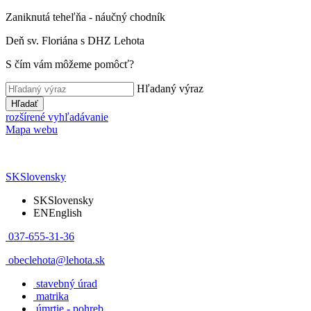
Zaniknutá teheľňa - náučný chodník
Deň sv. Floriána s DHZ Lehota
S čím vám môžeme pomôcť?
Hľadaný výraz
Hľadať
rozšírené vyhľadávanie
Mapa webu
SK
Slovensky
SK
Slovensky
EN
English
037-655-31-36
obeclehota@lehota.sk
stavebný úrad
matrika
úmrtie - pohreb