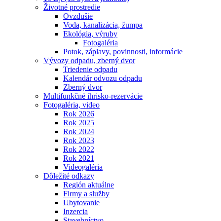
Životné prostredie
Ovzdušie
Voda, kanalizácia, žumpa
Ekológia, výruby
Fotogaléria
Potok, záplavy, povinnosti, informácie
Vývozy odpadu, zberný dvor
Triedenie odpadu
Kalendár odvozu odpadu
Zberný dvor
Multifunkčné ihrisko-rezervácie
Fotogaléria, video
Rok 2026
Rok 2025
Rok 2024
Rok 2023
Rok 2022
Rok 2021
Videogaléria
Dôležité odkazy
Región aktuálne
Firmy a služby
Ubytovanie
Inzercia
Stavebníctvo