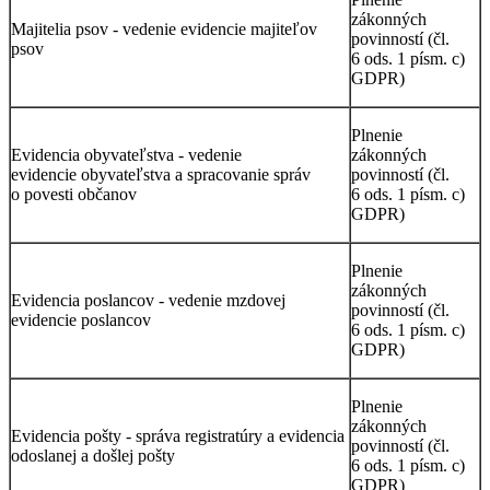
zákonných
Majitelia psov - vedenie evidencie majiteľov
povinností (čl.
psov
6 ods. 1 písm. c)
GDPR)
Plnenie
Evidencia obyvateľstva - vedenie
zákonných
evidencie obyvateľstva a spracovanie správ
povinností (čl.
o povesti občanov
6 ods. 1 písm. c)
GDPR)
Plnenie
zákonných
Evidencia poslancov - vedenie mzdovej
povinností (čl.
evidencie poslancov
6 ods. 1 písm. c)
GDPR)
Plnenie
zákonných
Evidencia pošty - správa registratúry a evidencia
povinností (čl.
odoslanej a došlej pošty
6 ods. 1 písm. c)
GDPR)