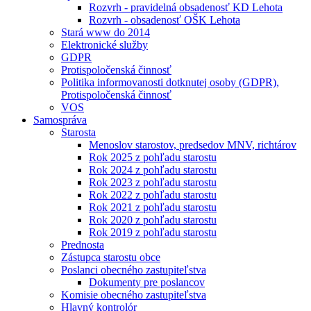
Rozvrh - pravidelná obsadenosť KD Lehota
Rozvrh - obsadenosť OŠK Lehota
Stará www do 2014
Elektronické služby
GDPR
Protispoločenská činnosť
Politika informovanosti dotknutej osoby (GDPR),
Protispoločenská činnosť
VOS
Samospráva
Starosta
Menoslov starostov, predsedov MNV, richtárov
Rok 2025 z pohľadu starostu
Rok 2024 z pohľadu starostu
Rok 2023 z pohľadu starostu
Rok 2022 z pohľadu starostu
Rok 2021 z pohľadu starostu
Rok 2020 z pohľadu starostu
Rok 2019 z pohľadu starostu
Prednosta
Zástupca starostu obce
Poslanci obecného zastupiteľstva
Dokumenty pre poslancov
Komisie obecného zastupiteľstva
Hlavný kontrolór