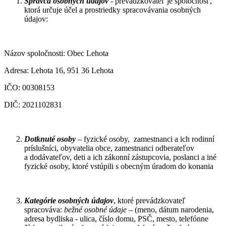
Správca osobných údajov
- prevádzkovateľ je spoločnosť,
ktorá určuje účel a prostriedky spracovávania osobných
údajov:
Názov spoločnosti: Obec Lehota
Adresa: Lehota 16, 951 36 Lehota
IČO: 00308153
DIČ: 2021102831
Dotknuté osoby
– fyzické osoby, zamestnanci a ich rodinní
príslušníci, obyvatelia obce, zamestnanci odberateľov
a dodávateľov, deti a ich zákonní zástupcovia, poslanci a iné
fyzické osoby, ktoré vstúpili s obecným úradom do konania
Kategórie osobných údajov
, ktoré prevádzkovateľ
spracováva:
bežné osobné údaje
– (meno, dátum narodenia,
adresa bydliska - ulica, číslo domu, PSČ, mesto, telefónne