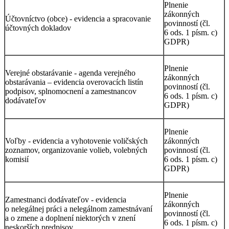
Plnenie
zákonných
Účtovníctvo (obce) - evidencia a spracovanie
povinností (čl.
účtovných dokladov
6 ods. 1 písm. c)
GDPR)
Plnenie
Verejné obstarávanie - agenda verejného
zákonných
obstarávania – evidencia overovacích listín
povinností (čl.
podpisov, splnomocnení a zamestnancov
6 ods. 1 písm. c)
dodávateľov
GDPR)
Plnenie
Voľby - evidencia a vyhotovenie voličských
zákonných
zoznamov, organizovanie volieb, volebných
povinností (čl.
komisií
6 ods. 1 písm. c)
GDPR)
Plnenie
Zamestnanci dodávateľov - evidencia
zákonných
o nelegálnej práci a nelegálnom zamestnávaní
povinností (čl.
a o zmene a doplnení niektorých v znení
6 ods. 1 písm. c)
neskorších predpisov