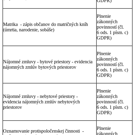
GDPR)
Plnenie
zákonných
Matrika - zápis občanov do matričných kníh
povinností (čl.
(úmrtia, narodenie, sobáše)
6 ods. 1 písm. c)
GDPR)
Plnenie
zákonných
Nájomné zmluvy - bytové priestory - evidencia
povinností (čl.
nájomných zmlúv bytových priestorov
6 ods. 1 písm. c)
GDPR)
Plnenie
Nájomné zmluvy - nebytové priestory -
zákonných
evidencia nájomných zmlúv nebytových
povinností (čl.
priestorov
6 ods. 1 písm. c)
GDPR)
Plnenie
Oznamovanie protispoločenskej činnosti -
zákonných