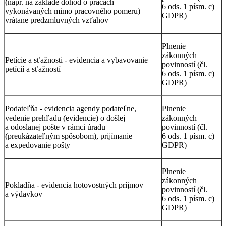
(napr. na základe dohôd o prácach
6 ods. 1 písm. c)
vykonávaných mimo pracovného pomeru)
GDPR)
vrátane predzmluvných vzťahov
Plnenie
zákonných
Petície a sťažnosti - evidencia a vybavovanie
povinností (čl.
petícií a sťažností
6 ods. 1 písm. c)
GDPR)
Podateľňa - evidencia agendy podateľne,
Plnenie
vedenie prehľadu (evidencie) o došlej
zákonných
a odoslanej pošte v rámci úradu
povinností (čl.
(preukázateľným spôsobom), prijímanie
6 ods. 1 písm. c)
a expedovanie pošty
GDPR)
Plnenie
zákonných
Pokladňa - evidencia hotovostných príjmov
povinností (čl.
a výdavkov
6 ods. 1 písm. c)
GDPR)