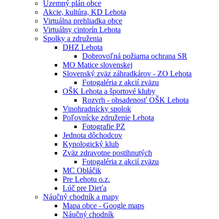
Územný plán obce
Akcie, kultúra, KD Lehota
Virtuálna prehliadka obce
Virtuálny cintorín Lehota
Spolky a združenia
DHZ Lehota
Dobrovoľná požiarna ochrana SR
MO Matice slovenskej
Slovenský zväz záhradkárov - ZO Lehota
Fotogaléria z akcií zväzu
OŠK Lehota a športové kluby
Rozvrh - obsadenosť OŠK Lehota
Vinohradnícky spolok
Poľovnícke združenie Lehota
Fotografie PZ
Jednota dôchodcov
Kynologický klub
Zväz zdravotne postihnutých
Fotogaléria z akcií zväzu
MC Obláčik
Pre Lehotu o.z.
Lúč pre Dieťa
Náučný chodník a mapy
Mapa obce - Google maps
Náučný chodník