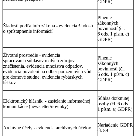
GDPR)
Plnenie
zákonných
Žiadosti podľa info zákona - evidencia žiadostí
povinností (čl.
o sprístupnenie informácií
6 ods. 1 písm. c)
GDPR)
Životné prostredie - evidencia
Plnenie
spracovania súhlasov malých zdrojov
zákonných
znečistenia, evidencia množstva odpadov,
povinností (čl.
evidencia povolení na odber podzemných vôd
6 ods. 1 písm. c)
pre domové studne, evidencia rybárskych
GDPR)
lístkov
Súhlas dotknutej
Elektronický hlásnik - zasielanie informačnej
osoby (čl. 6 ods.
komunikácie (newsletter/novinky)
1 písm. a) GDPR)
Nariadenie GDPR
Archívne účely - evidencia archívnych účelov
čl. 89