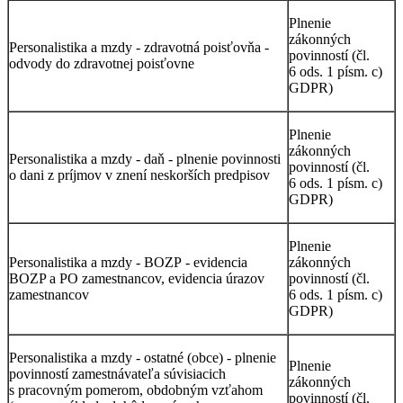
Plnenie
zákonných
Personalistika a mzdy - zdravotná poisťovňa -
povinností (čl.
odvody do zdravotnej poisťovne
6 ods. 1 písm. c)
GDPR)
Plnenie
zákonných
Personalistika a mzdy - daň - plnenie povinnosti
povinností (čl.
o dani z príjmov v znení neskorších predpisov
6 ods. 1 písm. c)
GDPR)
Plnenie
Personalistika a mzdy - BOZP - evidencia
zákonných
BOZP a PO zamestnancov, evidencia úrazov
povinností (čl.
zamestnancov
6 ods. 1 písm. c)
GDPR)
Personalistika a mzdy - ostatné (obce) - plnenie
Plnenie
povinností zamestnávateľa súvisiacich
zákonných
s pracovným pomerom, obdobným vzťahom
povinností (čl.