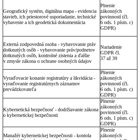
Plnenie
Geografický systém, digitálna mapa - evidencia
zákonných
stavieb, ich priestorové usporiadanie, technické
povinností (čl.
vybavenie a ich geodetická dokumentácia
6 ods. 1 písm. c)
GDPR)
Externá zodpovedná osoba - vybavovanie práv
Nariadenie
dotknutých osôb - vybavovanie práv/podnetov
GDPR čl.
dotknutých osôb, kontrolné zistenia a ďalšie
37 až 39
v zmysle zákona o ochrane osobných údajov
Plnenie
Vyraďovacie konanie registratúry a likvidácia -
zákonných
vyraďovanie registratúrnych záznamov
povinností (čl.
prevádzkovateľa
6 ods. 1 písm. c)
GDPR)
Plnenie
zákonných
Kybernetická bezpečnosť - dodržiavanie zákona
povinností (čl.
o kybernetickej bezpečnosti
6 ods. 1 písm. c)
GDPR)
Plnenie
Manažér kybernetickej bezpečnosti - kontola
zákonných