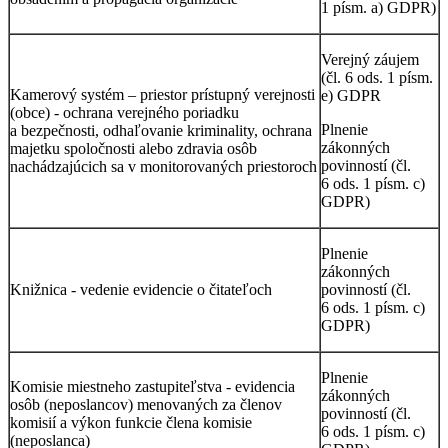
1 písm. a) GDPR)
Verejný záujem
(čl. 6 ods. 1 písm.
Kamerový systém – priestor prístupný verejnosti
e) GDPR
(obce) - ochrana verejného poriadku
Plnenie
a bezpečnosti, odhaľovanie kriminality, ochrana
zákonných
majetku spoločnosti alebo zdravia osôb
povinností (čl.
nachádzajúcich sa v monitorovaných priestoroch
6 ods. 1 písm. c)
GDPR)
Plnenie
zákonných
Knižnica - vedenie evidencie o čitateľoch
povinností (čl.
6 ods. 1 písm. c)
GDPR)
Plnenie
Komisie miestneho zastupiteľstva - evidencia
zákonných
osôb (neposlancov) menovaných za členov
povinností (čl.
komisií a výkon funkcie člena komisie
6 ods. 1 písm. c)
(neposlanca)