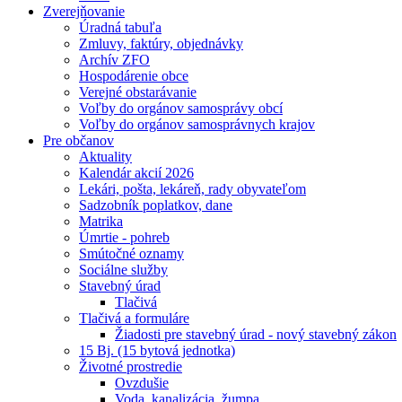
Zverejňovanie
Úradná tabuľa
Zmluvy, faktúry, objednávky
Archív ZFO
Hospodárenie obce
Verejné obstarávanie
Voľby do orgánov samosprávy obcí
Voľby do orgánov samosprávnych krajov
Pre občanov
Aktuality
Kalendár akcií 2026
Lekári, pošta, lekáreň, rady obyvateľom
Sadzobník poplatkov, dane
Matrika
Úmrtie - pohreb
Smútočné oznamy
Sociálne služby
Stavebný úrad
Tlačivá
Tlačivá a formuláre
Žiadosti pre stavebný úrad - nový stavebný zákon
15 Bj. (15 bytová jednotka)
Životné prostredie
Ovzdušie
Voda, kanalizácia, žumpa