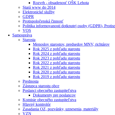
Rozvrh - obsadenosť OŠK Lehota
Stará www do 2014
Elektronické služby
GDPR
Protispoločenská činnosť
Politika informovanosti dotknutej osoby (GDPR), Protis
VOS
Samospráva
Starosta
Menoslov starostov, predsedov MNV, richtárov
Rok 2025 z pohľadu starostu
Rok 2024 z pohľadu starostu
Rok 2023 z pohľadu starostu
Rok 2022 z pohľadu starostu
Rok 2021 z pohľadu starostu
Rok 2020 z pohľadu starostu
Rok 2019 z pohľadu starostu
Prednosta
Zástupca starostu obce
Poslanci obecného zastupiteľstva
Dokumenty pre poslancov
Komisie obecného zastupiteľstva
Hlavný kontrolór
Zasadania OZ, pozvánky, uznesenia, materiály
VZN