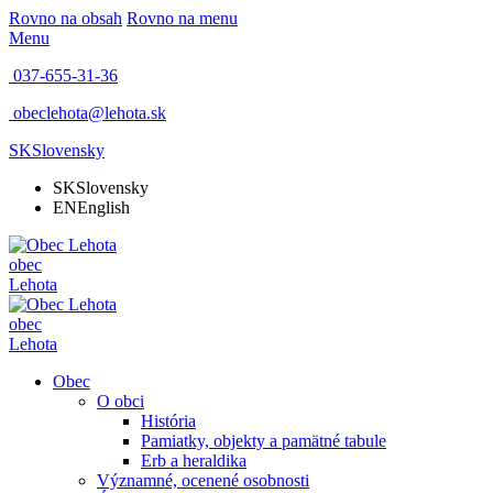
Rovno na obsah
Rovno na menu
Menu
037-655-31-36
obeclehota@lehota.sk
SK
Slovensky
SK
Slovensky
EN
English
obec
Lehota
obec
Lehota
Obec
O obci
História
Pamiatky, objekty a pamätné tabule
Erb a heraldika
Významné, ocenené osobnosti