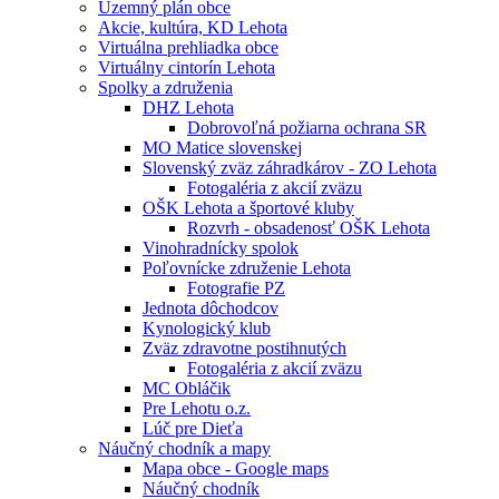
Územný plán obce
Akcie, kultúra, KD Lehota
Virtuálna prehliadka obce
Virtuálny cintorín Lehota
Spolky a združenia
DHZ Lehota
Dobrovoľná požiarna ochrana SR
MO Matice slovenskej
Slovenský zväz záhradkárov - ZO Lehota
Fotogaléria z akcií zväzu
OŠK Lehota a športové kluby
Rozvrh - obsadenosť OŠK Lehota
Vinohradnícky spolok
Poľovnícke združenie Lehota
Fotografie PZ
Jednota dôchodcov
Kynologický klub
Zväz zdravotne postihnutých
Fotogaléria z akcií zväzu
MC Obláčik
Pre Lehotu o.z.
Lúč pre Dieťa
Náučný chodník a mapy
Mapa obce - Google maps
Náučný chodník