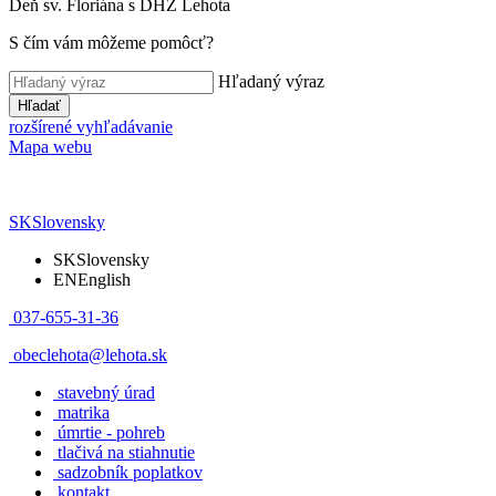
Deň sv. Floriána s DHZ Lehota
S čím vám môžeme pomôcť?
Hľadaný výraz
Hľadať
rozšírené vyhľadávanie
Mapa webu
SK
Slovensky
SK
Slovensky
EN
English
037-655-31-36
obeclehota@lehota.sk
stavebný úrad
matrika
úmrtie - pohreb
tlačivá na stiahnutie
sadzobník poplatkov
kontakt