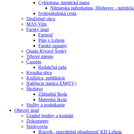
Cyklotrasa, turistická mapa
Nitrianska pahorkatina, Hlohovec - turistick
Svätojakubská cesta
Družobné obce
MAS Vitis
Farský úrad
Farnosť
Púte v Lehote
Farské oznamy
Osada Krvavé Šenky
Trhové miesto
Časopis
Redakčná rada
Kronika obce
Knižnica, publikácie
Nabíjacia stanica EM(EV)
Školstvo
Základná škola
Materská škola
Služby a podnikanie
Obecný úrad
Úradné hodiny a kontakt
Dokumenty
Správcovia
Rozvrh - pravidelná obsadenosť KD Lehota