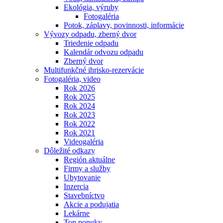
Ekológia, výruby
Fotogaléria
Potok, záplavy, povinnosti, informácie
Vývozy odpadu, zberný dvor
Triedenie odpadu
Kalendár odvozu odpadu
Zberný dvor
Multifunkčné ihrisko-rezervácie
Fotogaléria, video
Rok 2026
Rok 2025
Rok 2024
Rok 2023
Rok 2022
Rok 2021
Videogaléria
Dôležité odkazy
Región aktuálne
Firmy a služby
Ubytovanie
Inzercia
Stavebníctvo
Akcie a podujatia
Lekárne
Top ponuky