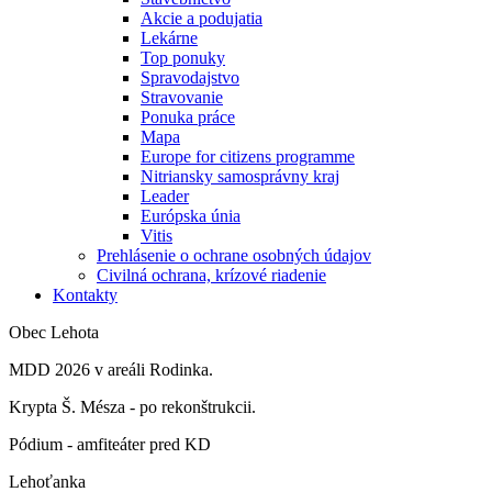
Akcie a podujatia
Lekárne
Top ponuky
Spravodajstvo
Stravovanie
Ponuka práce
Mapa
Europe for citizens programme
Nitriansky samosprávny kraj
Leader
Európska únia
Vitis
Prehlásenie o ochrane osobných údajov
Civilná ochrana, krízové riadenie
Kontakty
Obec Lehota
MDD 2026 v areáli Rodinka.
Krypta Š. Mésza - po rekonštrukcii.
Pódium - amfiteáter pred KD
Lehoťanka