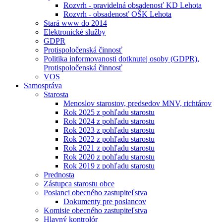
Rozvrh - pravidelná obsadenosť KD Lehota
Rozvrh - obsadenosť OŠK Lehota
Stará www do 2014
Elektronické služby
GDPR
Protispoločenská činnosť
Politika informovanosti dotknutej osoby (GDPR),
Protispoločenská činnosť
VOS
Samospráva
Starosta
Menoslov starostov, predsedov MNV, richtárov
Rok 2025 z pohľadu starostu
Rok 2024 z pohľadu starostu
Rok 2023 z pohľadu starostu
Rok 2022 z pohľadu starostu
Rok 2021 z pohľadu starostu
Rok 2020 z pohľadu starostu
Rok 2019 z pohľadu starostu
Prednosta
Zástupca starostu obce
Poslanci obecného zastupiteľstva
Dokumenty pre poslancov
Komisie obecného zastupiteľstva
Hlavný kontrolór