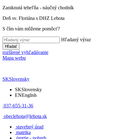
Zaniknutá teheľňa - náučný chodník
Deň sv. Floriána s DHZ Lehota
S čím vám môžeme pomôcť?
Hľadaný výraz
Hľadať
rozšírené vyhľadávanie
Mapa webu
SK
Slovensky
SK
Slovensky
EN
English
037-655-31-36
obeclehota@lehota.sk
stavebný úrad
matrika
úmrtie - pohreb