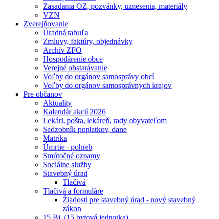
Zasadania OZ, pozvánky, uznesenia, materiály
VZN
Zverejňovanie
Úradná tabuľa
Zmluvy, faktúry, objednávky
Archív ZFO
Hospodárenie obce
Verejné obstarávanie
Voľby do orgánov samosprávy obcí
Voľby do orgánov samosprávnych krajov
Pre občanov
Aktuality
Kalendár akcií 2026
Lekári, pošta, lekáreň, rady obyvateľom
Sadzobník poplatkov, dane
Matrika
Úmrtie - pohreb
Smútočné oznamy
Sociálne služby
Stavebný úrad
Tlačivá
Tlačivá a formuláre
Žiadosti pre stavebný úrad - nový stavebný
zákon
15 Bj. (15 bytová jednotka)