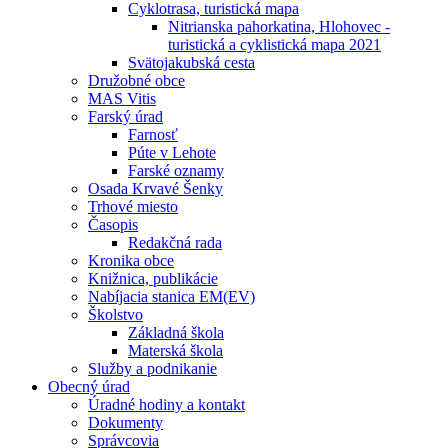
Cyklotrasa, turistická mapa
Nitrianska pahorkatina, Hlohovec -
turistická a cyklistická mapa 2021
Svätojakubská cesta
Družobné obce
MAS Vitis
Farský úrad
Farnosť
Púte v Lehote
Farské oznamy
Osada Krvavé Šenky
Trhové miesto
Časopis
Redakčná rada
Kronika obce
Knižnica, publikácie
Nabíjacia stanica EM(EV)
Školstvo
Základná škola
Materská škola
Služby a podnikanie
Obecný úrad
Úradné hodiny a kontakt
Dokumenty
Správcovia