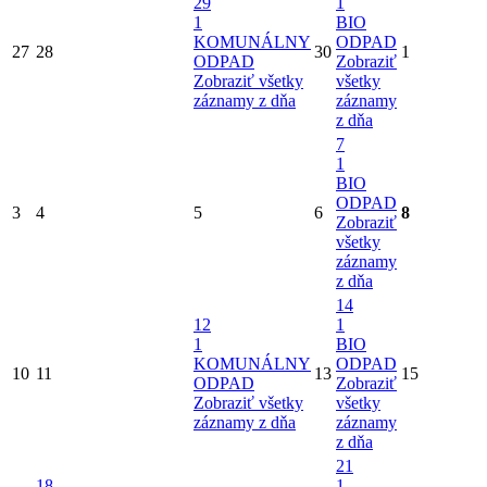
29
1
1
BIO
KOMUNÁLNY
ODPAD
27
28
30
1
ODPAD
Zobraziť
Zobraziť všetky
všetky
záznamy z dňa
záznamy
z dňa
7
1
BIO
ODPAD
3
4
5
6
8
Zobraziť
všetky
záznamy
z dňa
14
12
1
1
BIO
KOMUNÁLNY
ODPAD
10
11
13
15
ODPAD
Zobraziť
Zobraziť všetky
všetky
záznamy z dňa
záznamy
z dňa
21
18
1