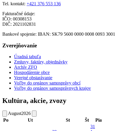
Tel. kontakt:
+421 376 553 136
Fakturačné údaje:
IČO: 00308153
DIČ: 2021102831
Bankové spojenie: IBAN: SK79 5600 0000 0008 0093 3001
Zverejňovanie
Úradná tabuľa
Zmluvy, faktúry, objednávky
Archív ZFO
Hospodárenie obce
Verejné obstarávanie
Voľby do orgánov samosprávy obcí
Voľby do orgánov samosprávnych krajov
Kultúra, akcie, zvozy
August
2026
Po
Ut
St
Št
Pia
31