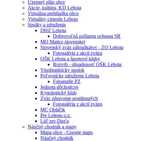
Územný plán obce
Akcie, kultúra, KD Lehota
Virtuálna prehliadka obce
Virtuálny cintorín Lehota
Spolky a združenia
DHZ Lehota
Dobrovoľná požiarna ochrana SR
MO Matice slovenskej
Slovenský zväz záhradkárov - ZO Lehota
Fotogaléria z akcií zväzu
OŠK Lehota a športové kluby
Rozvrh - obsadenosť OŠK Lehota
Vinohradnícky spolok
Poľovnícke združenie Lehota
Fotografie PZ
Jednota dôchodcov
Kynologický klub
Zväz zdravotne postihnutých
Fotogaléria z akcií zväzu
MC Obláčik
Pre Lehotu o.z.
Lúč pre Dieťa
Náučný chodník a mapy
Mapa obce - Google maps
Náučný chodník