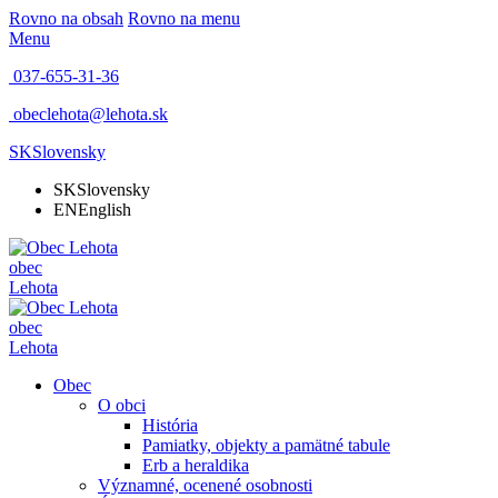
Rovno na obsah
Rovno na menu
Menu
037-655-31-36
obeclehota@lehota.sk
SK
Slovensky
SK
Slovensky
EN
English
obec
Lehota
obec
Lehota
Obec
O obci
História
Pamiatky, objekty a pamätné tabule
Erb a heraldika
Významné, ocenené osobnosti