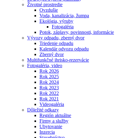
Životné prostredie
Ovzdušie
Voda, kanalizácia, žumpa
Ekológia, výruby
Fotogaléria
Potok, záplavy, povinnosti, informácie
Vývozy odpadu, zberný dvor
Triedenie odpadu
Kalendár odvozu odpadu
Zberný dvor
Multifunkčné ihrisko-rezervácie
Fotogaléria, video
Rok 2026
Rok 2025
Rok 2024
Rok 2023
Rok 2022
Rok 2021
Videogaléria
Dôležité odkazy
Región aktuálne
Firmy a služby
Ubytovanie
Inzercia
Stavebníctvo