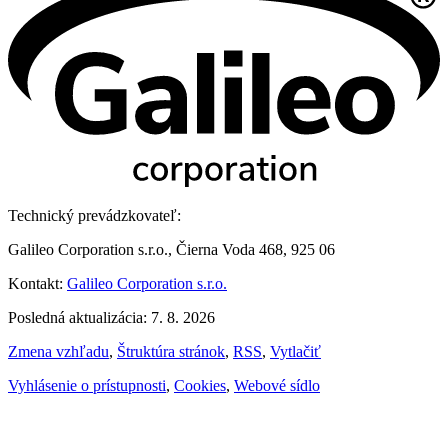
Technický prevádzkovateľ:
Galileo Corporation s.r.o., Čierna Voda 468, 925 06
Kontakt:
Galileo Corporation s.r.o.
Posledná aktualizácia: 7. 8. 2026
Zmena vzhľadu
,
Štruktúra stránok
,
RSS
,
Vytlačiť
Vyhlásenie o prístupnosti
,
Cookies
,
Webové sídlo