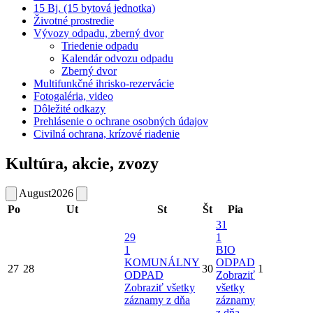
15 Bj. (15 bytová jednotka)
Životné prostredie
Vývozy odpadu, zberný dvor
Triedenie odpadu
Kalendár odvozu odpadu
Zberný dvor
Multifunkčné ihrisko-rezervácie
Fotogaléria, video
Dôležité odkazy
Prehlásenie o ochrane osobných údajov
Civilná ochrana, krízové riadenie
Kultúra, akcie, zvozy
August
2026
Po
Ut
St
Št
Pia
31
29
1
1
BIO
KOMUNÁLNY
ODPAD
27
28
30
1
ODPAD
Zobraziť
Zobraziť všetky
všetky
záznamy z dňa
záznamy
z dňa