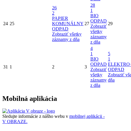
28
26
1
2
BIO
PAPIER
ODPAD
24
25
KOMUNÁLNY
27
29
Zobraziť
ODPAD
všetky
Zobraziť všetky
záznamy
záznamy z dňa
z dňa
4
1
5
BIO
1
ODPAD
ELEKTRO
31
1
2
3
Zobraziť
ODPAD
všetky
Zobraziť vš
záznamy
dňa
z dňa
Mobilná aplikácia
Sledujte informácie z nášho webu v
mobilnej aplikácii -
V OBRAZE.