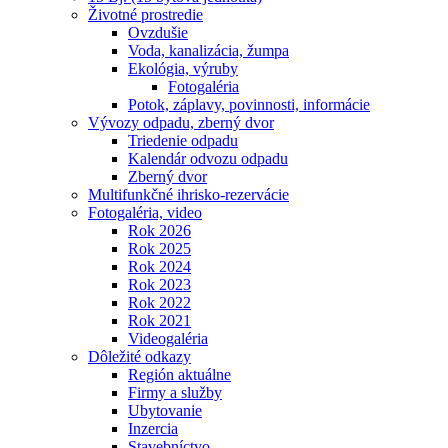
Životné prostredie
Ovzdušie
Voda, kanalizácia, žumpa
Ekológia, výruby
Fotogaléria
Potok, záplavy, povinnosti, informácie
Vývozy odpadu, zberný dvor
Triedenie odpadu
Kalendár odvozu odpadu
Zberný dvor
Multifunkčné ihrisko-rezervácie
Fotogaléria, video
Rok 2026
Rok 2025
Rok 2024
Rok 2023
Rok 2022
Rok 2021
Videogaléria
Dôležité odkazy
Región aktuálne
Firmy a služby
Ubytovanie
Inzercia
Stavebníctvo