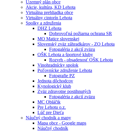
Územný plán obce
Akcie, kultúra, KD Lehota
Virtuálna prehliadka obce
Virtuálny cintorín Lehota
Spolky a združenia
DHZ Lehota
Dobrovoľná požiarna ochrana SR
MO Matice slovenskej
Slovenský zväz záhradkárov - ZO Lehota
Fotogaléria z akcií zväzu
OŠK Lehota a športové kluby
Rozvrh - obsadenosť OŠK Lehota
Vinohradnícky spolok
Poľovnícke združenie Lehota
Fotografie PZ
Jednota dôchodcov
Kynologický klub
Zväz zdravotne postihnutých
Fotogaléria z akcií zväzu
MC Obláčik
Pre Lehotu o.z.
Lúč pre Dieťa
Náučný chodník a mapy
Mapa obce - Google maps
Náučný chodník