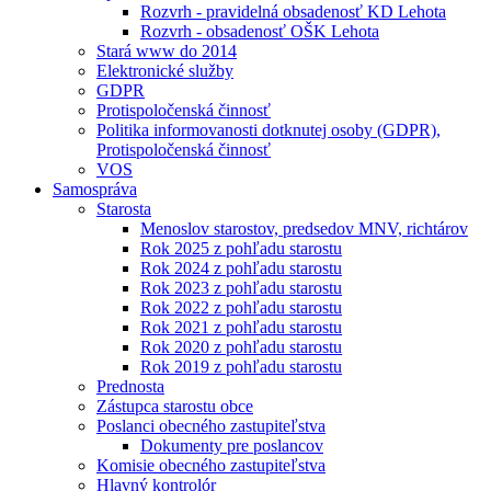
Rozvrh - pravidelná obsadenosť KD Lehota
Rozvrh - obsadenosť OŠK Lehota
Stará www do 2014
Elektronické služby
GDPR
Protispoločenská činnosť
Politika informovanosti dotknutej osoby (GDPR),
Protispoločenská činnosť
VOS
Samospráva
Starosta
Menoslov starostov, predsedov MNV, richtárov
Rok 2025 z pohľadu starostu
Rok 2024 z pohľadu starostu
Rok 2023 z pohľadu starostu
Rok 2022 z pohľadu starostu
Rok 2021 z pohľadu starostu
Rok 2020 z pohľadu starostu
Rok 2019 z pohľadu starostu
Prednosta
Zástupca starostu obce
Poslanci obecného zastupiteľstva
Dokumenty pre poslancov
Komisie obecného zastupiteľstva
Hlavný kontrolór