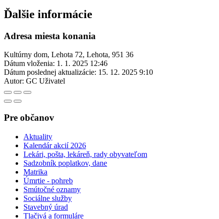
Ďalšie informácie
Adresa miesta konania
Kultúrny dom, Lehota 72, Lehota, 951 36
Dátum vloženia:
1. 1. 2025 12:46
Dátum poslednej aktualizácie:
15. 12. 2025 9:10
Autor:
GC Uživatel
Pre občanov
Aktuality
Kalendár akcií 2026
Lekári, pošta, lekáreň, rady obyvateľom
Sadzobník poplatkov, dane
Matrika
Úmrtie - pohreb
Smútočné oznamy
Sociálne služby
Stavebný úrad
Tlačivá a formuláre