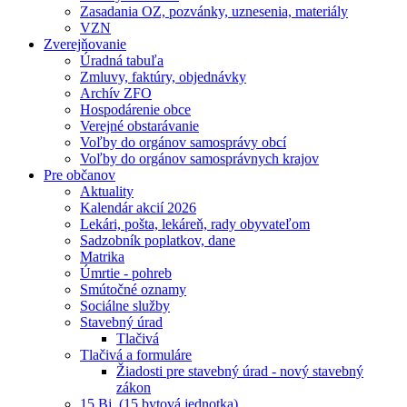
Zasadania OZ, pozvánky, uznesenia, materiály
VZN
Zverejňovanie
Úradná tabuľa
Zmluvy, faktúry, objednávky
Archív ZFO
Hospodárenie obce
Verejné obstarávanie
Voľby do orgánov samosprávy obcí
Voľby do orgánov samosprávnych krajov
Pre občanov
Aktuality
Kalendár akcií 2026
Lekári, pošta, lekáreň, rady obyvateľom
Sadzobník poplatkov, dane
Matrika
Úmrtie - pohreb
Smútočné oznamy
Sociálne služby
Stavebný úrad
Tlačivá
Tlačivá a formuláre
Žiadosti pre stavebný úrad - nový stavebný
zákon
15 Bj. (15 bytová jednotka)