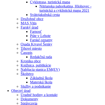
Cyklotrasa, turistická mapa
Nitrianska pahorkatina, Hlohovec -
turistická a cyklistická mapa 2021
Svätojakubská cesta
Družobné obce
MAS Vitis
Farský úrad
Farnosť
Púte v Lehote
Farské oznamy
Osada Krvavé Šenky
Trhové miesto
Časopis
Redakčná rada
Kronika obce
Knižnica, publikácie
Nabíjacia stanica EM(EV)
Školstvo
Základná škola
Materská škola
Služby a podnikanie
Obecný úrad
Úradné hodiny a kontakt
Dokumenty
Správcovia