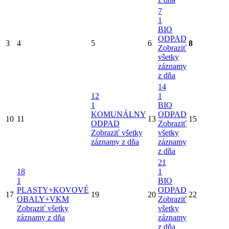
7
1
BIO
ODPAD
3
4
5
6
8
Zobraziť
všetky
záznamy
z dňa
14
12
1
1
BIO
KOMUNÁLNY
ODPAD
10
11
13
15
ODPAD
Zobraziť
Zobraziť všetky
všetky
záznamy z dňa
záznamy
z dňa
21
18
1
1
BIO
PLASTY+KOVOVÉ
ODPAD
17
19
20
22
OBALY+VKM
Zobraziť
Zobraziť všetky
všetky
záznamy z dňa
záznamy
z dňa