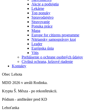
Akcie a podujatia
Lekárne
Top ponuky
Spravodajstvo
Stravovanie
Ponuka práce
Mapa
Europe for citizens programme
Nitriansky samosprávny kraj
Leader
Európska únia
Vitis
Prehlásenie o ochrane osobných údajov
Civilná ochrana, krízové riadenie
Kontakty
Obec Lehota
MDD 2026 v areáli Rodinka.
Krypta Š. Mésza - po rekonštrukcii.
Pódium - amfiteáter pred KD
Lehoťanka