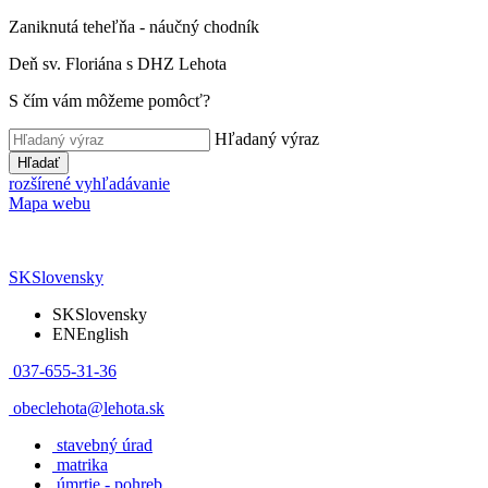
Zaniknutá teheľňa - náučný chodník
Deň sv. Floriána s DHZ Lehota
S čím vám môžeme pomôcť?
Hľadaný výraz
Hľadať
rozšírené vyhľadávanie
Mapa webu
SK
Slovensky
SK
Slovensky
EN
English
037-655-31-36
obeclehota@lehota.sk
stavebný úrad
matrika
úmrtie - pohreb