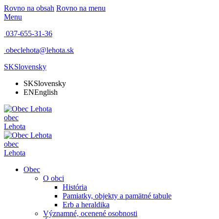
Rovno na obsah
Rovno na menu
Menu
037-655-31-36
obeclehota@lehota.sk
SK
Slovensky
SK
Slovensky
EN
English
obec
Lehota
obec
Lehota
Obec
O obci
História
Pamiatky, objekty a pamätné tabule
Erb a heraldika
Významné, ocenené osobnosti