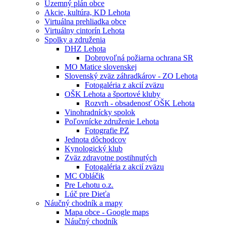
Územný plán obce
Akcie, kultúra, KD Lehota
Virtuálna prehliadka obce
Virtuálny cintorín Lehota
Spolky a združenia
DHZ Lehota
Dobrovoľná požiarna ochrana SR
MO Matice slovenskej
Slovenský zväz záhradkárov - ZO Lehota
Fotogaléria z akcií zväzu
OŠK Lehota a športové kluby
Rozvrh - obsadenosť OŠK Lehota
Vinohradnícky spolok
Poľovnícke združenie Lehota
Fotografie PZ
Jednota dôchodcov
Kynologický klub
Zväz zdravotne postihnutých
Fotogaléria z akcií zväzu
MC Obláčik
Pre Lehotu o.z.
Lúč pre Dieťa
Náučný chodník a mapy
Mapa obce - Google maps
Náučný chodník