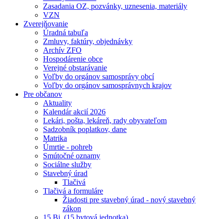
Zasadania OZ, pozvánky, uznesenia, materiály
VZN
Zverejňovanie
Úradná tabuľa
Zmluvy, faktúry, objednávky
Archív ZFO
Hospodárenie obce
Verejné obstarávanie
Voľby do orgánov samosprávy obcí
Voľby do orgánov samosprávnych krajov
Pre občanov
Aktuality
Kalendár akcií 2026
Lekári, pošta, lekáreň, rady obyvateľom
Sadzobník poplatkov, dane
Matrika
Úmrtie - pohreb
Smútočné oznamy
Sociálne služby
Stavebný úrad
Tlačivá
Tlačivá a formuláre
Žiadosti pre stavebný úrad - nový stavebný
zákon
15 Bj. (15 bytová jednotka)