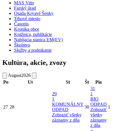
MAS Vitis
Farský úrad
Osada Krvavé Šenky
Trhové miesto
Časopis
Kronika obce
Knižnica, publikácie
Nabíjacia stanica EM(EV)
Školstvo
Služby a podnikanie
Kultúra, akcie, zvozy
August
2026
Po
Ut
St
Št
Pia
31
29
1
1
BIO
KOMUNÁLNY
ODPAD
27
28
30
1
ODPAD
Zobraziť
Zobraziť všetky
všetky
záznamy z dňa
záznamy
z dňa