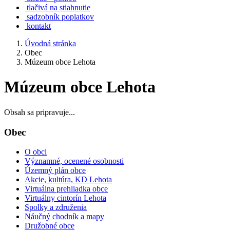
tlačivá na stiahnutie
sadzobník poplatkov
kontakt
Úvodná stránka
Obec
Múzeum obce Lehota
Múzeum obce Lehota
Obsah sa pripravuje...
Obec
O obci
Významné, ocenené osobnosti
Územný plán obce
Akcie, kultúra, KD Lehota
Virtuálna prehliadka obce
Virtuálny cintorín Lehota
Spolky a združenia
Náučný chodník a mapy
Družobné obce