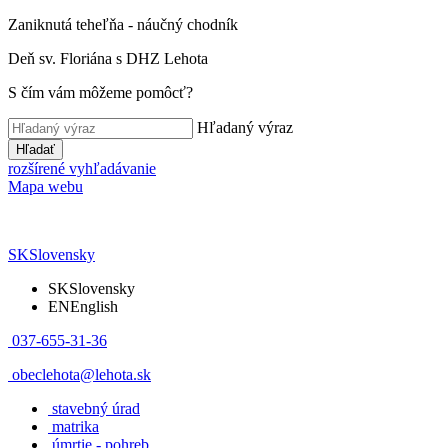
Zaniknutá teheľňa - náučný chodník
Deň sv. Floriána s DHZ Lehota
S čím vám môžeme pomôcť?
Hľadaný výraz
Hľadať
rozšírené vyhľadávanie
Mapa webu
SK
Slovensky
SK
Slovensky
EN
English
037-655-31-36
obeclehota@lehota.sk
stavebný úrad
matrika
úmrtie - pohreb