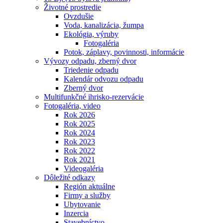
Životné prostredie
Ovzdušie
Voda, kanalizácia, žumpa
Ekológia, výruby
Fotogaléria
Potok, záplavy, povinnosti, informácie
Vývozy odpadu, zberný dvor
Triedenie odpadu
Kalendár odvozu odpadu
Zberný dvor
Multifunkčné ihrisko-rezervácie
Fotogaléria, video
Rok 2026
Rok 2025
Rok 2024
Rok 2023
Rok 2022
Rok 2021
Videogaléria
Dôležité odkazy
Región aktuálne
Firmy a služby
Ubytovanie
Inzercia
Stavebníctvo