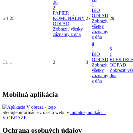
26
1
2
BIO
PAPIER
ODPAD
24
25
KOMUNÁLNY
27
29
Zobraziť
ODPAD
všetky
Zobraziť všetky
záznamy
záznamy z dňa
z dňa
4
1
5
BIO
1
ODPAD
ELEKTRO
31
1
2
3
Zobraziť
ODPAD
všetky
Zobraziť vš
záznamy
dňa
z dňa
Mobilná aplikácia
Sledujte informácie z nášho webu v
mobilnej aplikácii -
V OBRAZE.
Ochrana osobných údajov