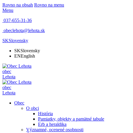
Rovno na obsah
Rovno na menu
Menu
037-655-31-36
obeclehota@lehota.sk
SK
Slovensky
SK
Slovensky
EN
English
obec
Lehota
obec
Lehota
Obec
O obci
História
Pamiatky, objekty a pamätné tabule
Erb a heraldika
Významné, ocenené osobnosti