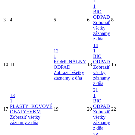
7
1
BIO
ODPAD
3
4
5
6
8
Zobraziť
všetky
záznamy
z dňa
14
12
1
1
BIO
KOMUNÁLNY
ODPAD
10
11
13
15
ODPAD
Zobraziť
Zobraziť všetky
všetky
záznamy z dňa
záznamy
z dňa
21
18
1
1
BIO
PLASTY+KOVOVÉ
ODPAD
17
19
20
22
OBALY+VKM
Zobraziť
Zobraziť všetky
všetky
záznamy z dňa
záznamy
z dňa
28