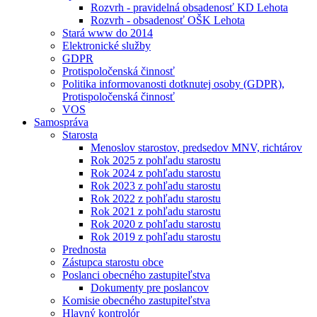
Rozvrh - pravidelná obsadenosť KD Lehota
Rozvrh - obsadenosť OŠK Lehota
Stará www do 2014
Elektronické služby
GDPR
Protispoločenská činnosť
Politika informovanosti dotknutej osoby (GDPR),
Protispoločenská činnosť
VOS
Samospráva
Starosta
Menoslov starostov, predsedov MNV, richtárov
Rok 2025 z pohľadu starostu
Rok 2024 z pohľadu starostu
Rok 2023 z pohľadu starostu
Rok 2022 z pohľadu starostu
Rok 2021 z pohľadu starostu
Rok 2020 z pohľadu starostu
Rok 2019 z pohľadu starostu
Prednosta
Zástupca starostu obce
Poslanci obecného zastupiteľstva
Dokumenty pre poslancov
Komisie obecného zastupiteľstva
Hlavný kontrolór