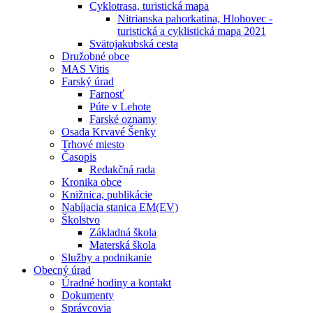
Cyklotrasa, turistická mapa
Nitrianska pahorkatina, Hlohovec -
turistická a cyklistická mapa 2021
Svätojakubská cesta
Družobné obce
MAS Vitis
Farský úrad
Farnosť
Púte v Lehote
Farské oznamy
Osada Krvavé Šenky
Trhové miesto
Časopis
Redakčná rada
Kronika obce
Knižnica, publikácie
Nabíjacia stanica EM(EV)
Školstvo
Základná škola
Materská škola
Služby a podnikanie
Obecný úrad
Úradné hodiny a kontakt
Dokumenty
Správcovia