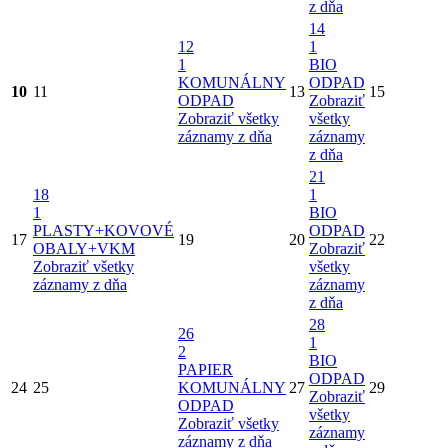
z dňa
14
12
1
1
BIO
KOMUNÁLNY
ODPAD
10
11
13
15
ODPAD
Zobraziť
Zobraziť všetky
všetky
záznamy z dňa
záznamy
z dňa
21
18
1
1
BIO
PLASTY+KOVOVÉ
ODPAD
17
19
20
22
OBALY+VKM
Zobraziť
Zobraziť všetky
všetky
záznamy z dňa
záznamy
z dňa
28
26
1
2
BIO
PAPIER
ODPAD
24
25
KOMUNÁLNY
27
29
Zobraziť
ODPAD
všetky
Zobraziť všetky
záznamy
záznamy z dňa