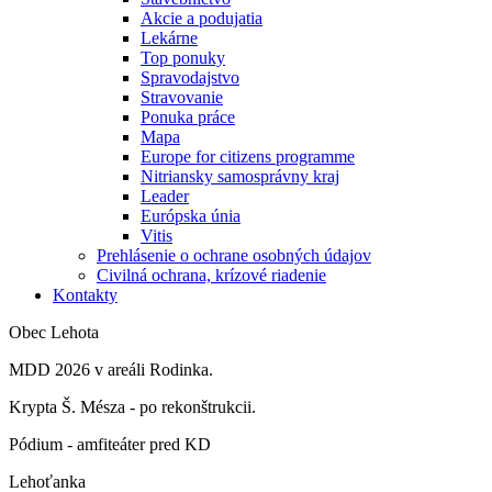
Akcie a podujatia
Lekárne
Top ponuky
Spravodajstvo
Stravovanie
Ponuka práce
Mapa
Europe for citizens programme
Nitriansky samosprávny kraj
Leader
Európska únia
Vitis
Prehlásenie o ochrane osobných údajov
Civilná ochrana, krízové riadenie
Kontakty
Obec Lehota
MDD 2026 v areáli Rodinka.
Krypta Š. Mésza - po rekonštrukcii.
Pódium - amfiteáter pred KD
Lehoťanka