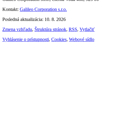
Kontakt:
Galileo Corporation s.r.o.
Posledná aktualizácia: 10. 8. 2026
Zmena vzhľadu
,
Štruktúra stránok
,
RSS
,
Vytlačiť
Vyhlásenie o prístupnosti
,
Cookies
,
Webové sídlo