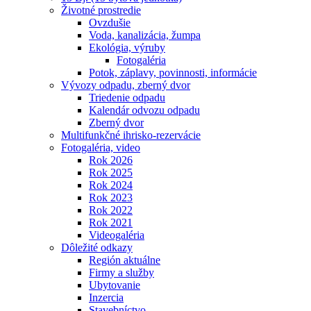
Životné prostredie
Ovzdušie
Voda, kanalizácia, žumpa
Ekológia, výruby
Fotogaléria
Potok, záplavy, povinnosti, informácie
Vývozy odpadu, zberný dvor
Triedenie odpadu
Kalendár odvozu odpadu
Zberný dvor
Multifunkčné ihrisko-rezervácie
Fotogaléria, video
Rok 2026
Rok 2025
Rok 2024
Rok 2023
Rok 2022
Rok 2021
Videogaléria
Dôležité odkazy
Región aktuálne
Firmy a služby
Ubytovanie
Inzercia
Stavebníctvo