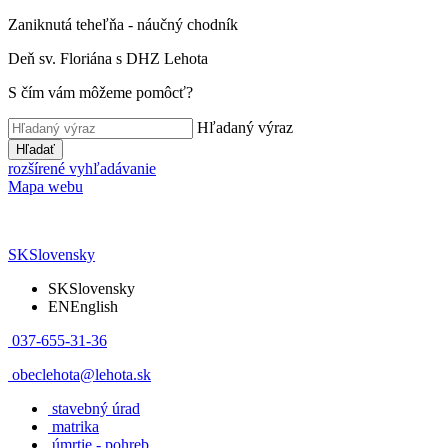
Zaniknutá teheľňa - náučný chodník
Deň sv. Floriána s DHZ Lehota
S čím vám môžeme pomôcť?
Hľadaný výraz
Hľadať
rozšírené vyhľadávanie
Mapa webu
SK
Slovensky
SK
Slovensky
EN
English
037-655-31-36
obeclehota@lehota.sk
stavebný úrad
matrika
úmrtie - pohreb