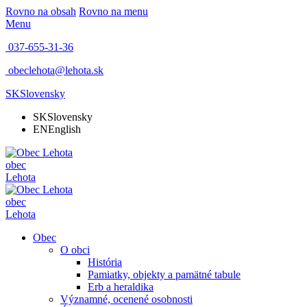
Rovno na obsah
Rovno na menu
Menu
037-655-31-36
obeclehota@lehota.sk
SK
Slovensky
SK
Slovensky
EN
English
obec
Lehota
obec
Lehota
Obec
O obci
História
Pamiatky, objekty a pamätné tabule
Erb a heraldika
Významné, ocenené osobnosti