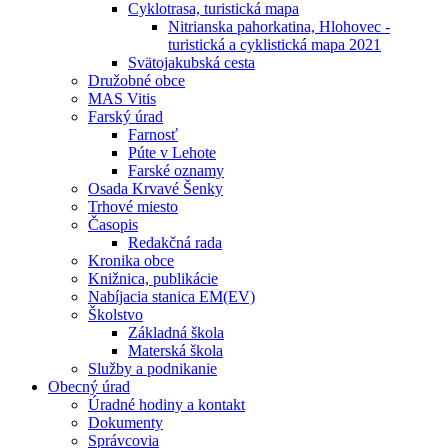
Cyklotrasa, turistická mapa
Nitrianska pahorkatina, Hlohovec -
turistická a cyklistická mapa 2021
Svätojakubská cesta
Družobné obce
MAS Vitis
Farský úrad
Farnosť
Púte v Lehote
Farské oznamy
Osada Krvavé Šenky
Trhové miesto
Časopis
Redakčná rada
Kronika obce
Knižnica, publikácie
Nabíjacia stanica EM(EV)
Školstvo
Základná škola
Materská škola
Služby a podnikanie
Obecný úrad
Úradné hodiny a kontakt
Dokumenty
Správcovia