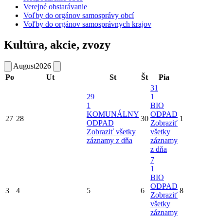
Verejné obstarávanie
Voľby do orgánov samosprávy obcí
Voľby do orgánov samosprávnych krajov
Kultúra, akcie, zvozy
August
2026
Po
Ut
St
Št
Pia
31
29
1
1
BIO
KOMUNÁLNY
ODPAD
27
28
30
1
ODPAD
Zobraziť
Zobraziť všetky
všetky
záznamy z dňa
záznamy
z dňa
7
1
BIO
ODPAD
3
4
5
6
8
Zobraziť
všetky
záznamy