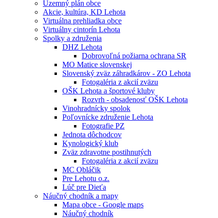
Územný plán obce
Akcie, kultúra, KD Lehota
Virtuálna prehliadka obce
Virtuálny cintorín Lehota
Spolky a združenia
DHZ Lehota
Dobrovoľná požiarna ochrana SR
MO Matice slovenskej
Slovenský zväz záhradkárov - ZO Lehota
Fotogaléria z akcií zväzu
OŠK Lehota a športové kluby
Rozvrh - obsadenosť OŠK Lehota
Vinohradnícky spolok
Poľovnícke združenie Lehota
Fotografie PZ
Jednota dôchodcov
Kynologický klub
Zväz zdravotne postihnutých
Fotogaléria z akcií zväzu
MC Obláčik
Pre Lehotu o.z.
Lúč pre Dieťa
Náučný chodník a mapy
Mapa obce - Google maps
Náučný chodník