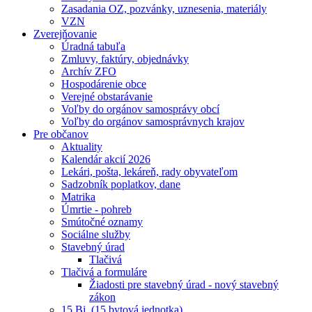
Zasadania OZ, pozvánky, uznesenia, materiály
VZN
Zverejňovanie
Úradná tabuľa
Zmluvy, faktúry, objednávky
Archív ZFO
Hospodárenie obce
Verejné obstarávanie
Voľby do orgánov samosprávy obcí
Voľby do orgánov samosprávnych krajov
Pre občanov
Aktuality
Kalendár akcií 2026
Lekári, pošta, lekáreň, rady obyvateľom
Sadzobník poplatkov, dane
Matrika
Úmrtie - pohreb
Smútočné oznamy
Sociálne služby
Stavebný úrad
Tlačivá
Tlačivá a formuláre
Žiadosti pre stavebný úrad - nový stavebný
zákon
15 Bj. (15 bytová jednotka)