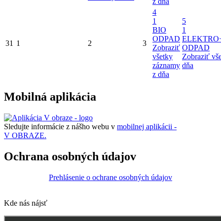
z dňa
4
1
5
BIO
1
ODPAD
ELEKTRO
31
1
2
3
Zobraziť
ODPAD
všetky
Zobraziť vš
záznamy
dňa
z dňa
Mobilná aplikácia
Sledujte informácie z nášho webu v
mobilnej aplikácii -
V OBRAZE.
Ochrana osobných údajov
Prehlásenie o ochrane osobných údajov
Kde nás nájsť