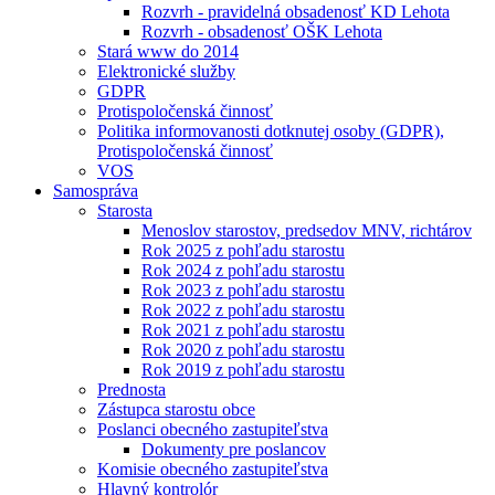
Rozvrh - pravidelná obsadenosť KD Lehota
Rozvrh - obsadenosť OŠK Lehota
Stará www do 2014
Elektronické služby
GDPR
Protispoločenská činnosť
Politika informovanosti dotknutej osoby (GDPR),
Protispoločenská činnosť
VOS
Samospráva
Starosta
Menoslov starostov, predsedov MNV, richtárov
Rok 2025 z pohľadu starostu
Rok 2024 z pohľadu starostu
Rok 2023 z pohľadu starostu
Rok 2022 z pohľadu starostu
Rok 2021 z pohľadu starostu
Rok 2020 z pohľadu starostu
Rok 2019 z pohľadu starostu
Prednosta
Zástupca starostu obce
Poslanci obecného zastupiteľstva
Dokumenty pre poslancov
Komisie obecného zastupiteľstva
Hlavný kontrolór