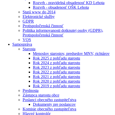
Rozvrh - pravidelná obsadenosť KD Lehota
Rozvrh - obsadenosť OŠK Lehota
Stará www do 2014
Elektronické služby
GDPR
Protispoločenská činnosť
Politika informovanosti dotknutej osoby (GDPR),
Protispoločenská činnosť
VOS
Samospráva
Starosta
Menoslov starostov, predsedov MNV, richtárov
Rok 2025 z pohľadu starostu
Rok 2024 z pohľadu starostu
Rok 2023 z pohľadu starostu
Rok 2022 z pohľadu starostu
Rok 2021 z pohľadu starostu
Rok 2020 z pohľadu starostu
Rok 2019 z pohľadu starostu
Prednosta
Zástupca starostu obce
Poslanci obecného zastupiteľstva
Dokumenty pre poslancov
Komisie obecného zastupiteľstva
Hlavný kontrolór