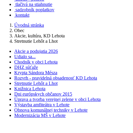
tlačivá na stiahnutie
sadzobník poplatkov
kontakt
Úvodná stránka
Obec
Akcie, kultúra, KD Lehota
Stretnutie Lehôt a Lhot
Akcie a podujatia 2026
Udialo sa...
Chodník v obci Lehota
DHZ súťaže
Krypta Sándora Mésza
Rozvrh - pravidelná obsadenosť KD Lehota
Stretnutie Lehôt a Lhot
Knižnica Lehota
Dni európskych občanov 2015
Úprava a tvorba verejnej zelene v obci Lehota
Výstavba amfiteátra v Lehote
Obnova komunálnej techniky v Lehote
Modernizácia MŠ v Lehote