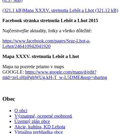
(6.37 MB)
(321.1 kB)Mapa XXXV. stretnutia Lehôt a Lhot (321.12 kB)
Facebook stránka stretnutia Lehôt a Lhot 2015
Najčerstvejšie aktuality, fotky a všetko dôležité:
https://www.facebook.com/pages/Sraz-Lhot-a-
Lehot/246410942041920
Mapa XXXV. stretnutia Lehôt a Lhot
Mapa na pozretie priamo v maps
GOOGLE:
https://www.google.com/maps/d/edit?
mid=zeLsHpPghWUg.kH-T_w-L5DME&usp=sharing
Obec
O obci
Významné, ocenené osobnosti
Územný plán obce
Akcie, kultúra, KD Lehota
Virtuálna prehliadka obce