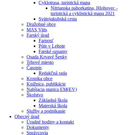
Cyklotrasa, turistická mapa
Nitrianska pahorkatina, Hlohovec -
turistická a cyklistická mapa 2021
Svätojakubská cesta
Družobné obce
MAS Vitis
Farský úrad
Farnosť
Púte v Lehote
Farské oznamy
Osada Krvavé Šenky
Trhové miesto
Časopis
Redakčná rada
Kronika obce
Knižnica, publikácie
Nabíjacia stanica EM(EV)
Školstvo
Základná škola
Materská škola
Služby a podnikanie
Obecný úrad
Úradné hodiny a kontakt
Dokumenty
Správcovia