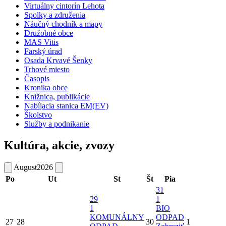
Virtuálny cintorín Lehota
Spolky a združenia
Náučný chodník a mapy
Družobné obce
MAS Vitis
Farský úrad
Osada Krvavé Šenky
Trhové miesto
Časopis
Kronika obce
Knižnica, publikácie
Nabíjacia stanica EM(EV)
Školstvo
Služby a podnikanie
Kultúra, akcie, zvozy
August
2026
Po
Ut
St
Št
Pia
31
29
1
1
BIO
KOMUNÁLNY
ODPAD
27
28
30
1