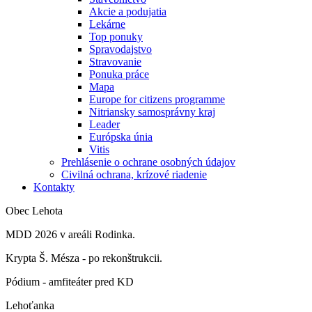
Akcie a podujatia
Lekárne
Top ponuky
Spravodajstvo
Stravovanie
Ponuka práce
Mapa
Europe for citizens programme
Nitriansky samosprávny kraj
Leader
Európska únia
Vitis
Prehlásenie o ochrane osobných údajov
Civilná ochrana, krízové riadenie
Kontakty
Obec Lehota
MDD 2026 v areáli Rodinka.
Krypta Š. Mésza - po rekonštrukcii.
Pódium - amfiteáter pred KD
Lehoťanka