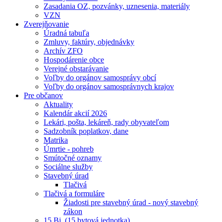
Zasadania OZ, pozvánky, uznesenia, materiály
VZN
Zverejňovanie
Úradná tabuľa
Zmluvy, faktúry, objednávky
Archív ZFO
Hospodárenie obce
Verejné obstarávanie
Voľby do orgánov samosprávy obcí
Voľby do orgánov samosprávnych krajov
Pre občanov
Aktuality
Kalendár akcií 2026
Lekári, pošta, lekáreň, rady obyvateľom
Sadzobník poplatkov, dane
Matrika
Úmrtie - pohreb
Smútočné oznamy
Sociálne služby
Stavebný úrad
Tlačivá
Tlačivá a formuláre
Žiadosti pre stavebný úrad - nový stavebný
zákon
15 Bj. (15 bytová jednotka)