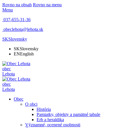
Rovno na obsah
Rovno na menu
Menu
037-655-31-36
obeclehota@lehota.sk
SK
Slovensky
SK
Slovensky
EN
English
obec
Lehota
obec
Lehota
Obec
O obci
História
Pamiatky, objekty a pamätné tabule
Erb a heraldika
Významné, ocenené osobnosti