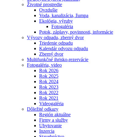
Životné prostredie
Ovzdušie
Voda, kanalizácia, žumpa
Ekológia, výruby
Fotogaléria
Potok, záplavy, povinnosti, informácie
Vývozy odpadu, zberný dvor
Triedenie odpadu
Kalendár odvozu odpadu
Zberný dvor
Multifunkčné ihrisko-rezervácie
Fotogaléria, video
Rok 2026
Rok 2025
Rok 2024
Rok 2023
Rok 2022
Rok 2021
Videogaléria
Dôležité odkazy
Región aktuálne
Firmy a služby
Ubytovanie
Inzercia
Stavebníctvo