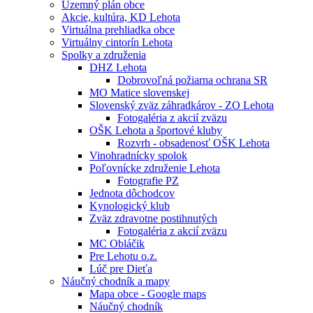
Územný plán obce
Akcie, kultúra, KD Lehota
Virtuálna prehliadka obce
Virtuálny cintorín Lehota
Spolky a združenia
DHZ Lehota
Dobrovoľná požiarna ochrana SR
MO Matice slovenskej
Slovenský zväz záhradkárov - ZO Lehota
Fotogaléria z akcií zväzu
OŠK Lehota a športové kluby
Rozvrh - obsadenosť OŠK Lehota
Vinohradnícky spolok
Poľovnícke združenie Lehota
Fotografie PZ
Jednota dôchodcov
Kynologický klub
Zväz zdravotne postihnutých
Fotogaléria z akcií zväzu
MC Obláčik
Pre Lehotu o.z.
Lúč pre Dieťa
Náučný chodník a mapy
Mapa obce - Google maps
Náučný chodník