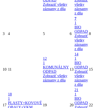
ODPAD
Zobraziť
Zobraziť všetky
všetky
záznamy z dňa
záznamy
z dňa
7
1
BIO
ODPAD
3
4
5
6
8
Zobraziť
všetky
záznamy
z dňa
14
12
1
1
BIO
KOMUNÁLNY
ODPAD
10
11
13
15
ODPAD
Zobraziť
Zobraziť všetky
všetky
záznamy z dňa
záznamy
z dňa
21
18
1
1
BIO
PLASTY+KOVOVÉ
ODPAD
17
19
20
22
OBALY+VKM
Zobraziť