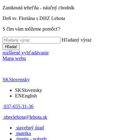
Zaniknutá teheľňa - náučný chodník
Deň sv. Floriána s DHZ Lehota
S čím vám môžeme pomôcť?
Hľadaný výraz
Hľadať
rozšírené vyhľadávanie
Mapa webu
SK
Slovensky
SK
Slovensky
EN
English
037-655-31-36
obeclehota@lehota.sk
stavebný úrad
matrika
úmrtie - pohreb