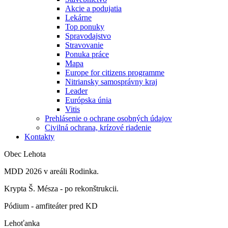
Akcie a podujatia
Lekárne
Top ponuky
Spravodajstvo
Stravovanie
Ponuka práce
Mapa
Europe for citizens programme
Nitriansky samosprávny kraj
Leader
Európska únia
Vitis
Prehlásenie o ochrane osobných údajov
Civilná ochrana, krízové riadenie
Kontakty
Obec Lehota
MDD 2026 v areáli Rodinka.
Krypta Š. Mésza - po rekonštrukcii.
Pódium - amfiteáter pred KD
Lehoťanka