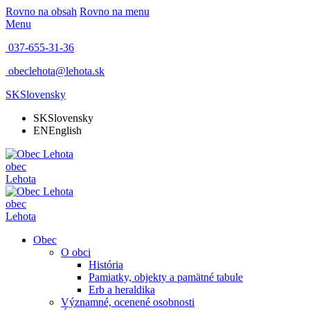
Rovno na obsah
Rovno na menu
Menu
037-655-31-36
obeclehota@lehota.sk
SK
Slovensky
SK
Slovensky
EN
English
obec
Lehota
obec
Lehota
Obec
O obci
História
Pamiatky, objekty a pamätné tabule
Erb a heraldika
Významné, ocenené osobnosti