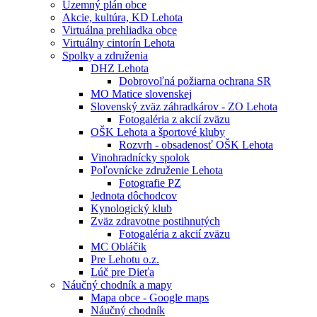
Územný plán obce
Akcie, kultúra, KD Lehota
Virtuálna prehliadka obce
Virtuálny cintorín Lehota
Spolky a združenia
DHZ Lehota
Dobrovoľná požiarna ochrana SR
MO Matice slovenskej
Slovenský zväz záhradkárov - ZO Lehota
Fotogaléria z akcií zväzu
OŠK Lehota a športové kluby
Rozvrh - obsadenosť OŠK Lehota
Vinohradnícky spolok
Poľovnícke združenie Lehota
Fotografie PZ
Jednota dôchodcov
Kynologický klub
Zväz zdravotne postihnutých
Fotogaléria z akcií zväzu
MC Obláčik
Pre Lehotu o.z.
Lúč pre Dieťa
Náučný chodník a mapy
Mapa obce - Google maps
Náučný chodník