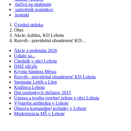
tlačivá na stiahnutie
sadzobník poplatkov
kontakt
Úvodná stránka
Obec
Akcie, kultúra, KD Lehota
Rozvrh - pravidelná obsadenosť KD...
Akcie a podujatia 2026
Udialo sa...
Chodník v obci Lehota
DHZ súťaže
Krypta Sándora Mésza
Rozvrh - pravidelná obsadenosť KD Lehota
Stretnutie Lehôt a Lhot
Knižnica Lehota
Dni európskych občanov 2015
Úprava a tvorba verejnej zelene v obci Lehota
Výstavba amfiteátra v Lehote
Obnova komunálnej techniky v Lehote
Modernizácia MŠ v Lehote