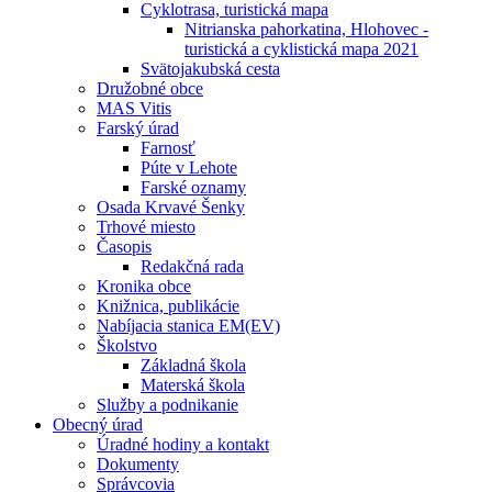
Cyklotrasa, turistická mapa
Nitrianska pahorkatina, Hlohovec -
turistická a cyklistická mapa 2021
Svätojakubská cesta
Družobné obce
MAS Vitis
Farský úrad
Farnosť
Púte v Lehote
Farské oznamy
Osada Krvavé Šenky
Trhové miesto
Časopis
Redakčná rada
Kronika obce
Knižnica, publikácie
Nabíjacia stanica EM(EV)
Školstvo
Základná škola
Materská škola
Služby a podnikanie
Obecný úrad
Úradné hodiny a kontakt
Dokumenty
Správcovia