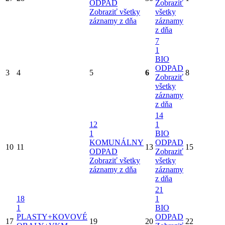
ODPAD
Zobraziť
Zobraziť všetky
všetky
záznamy z dňa
záznamy
z dňa
7
1
BIO
ODPAD
3
4
5
6
8
Zobraziť
všetky
záznamy
z dňa
14
12
1
1
BIO
KOMUNÁLNY
ODPAD
10
11
13
15
ODPAD
Zobraziť
Zobraziť všetky
všetky
záznamy z dňa
záznamy
z dňa
21
18
1
1
BIO
PLASTY+KOVOVÉ
ODPAD
17
19
20
22