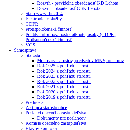
Rozvrh - pravidelná obsadenosť KD Lehota
Rozvrh - obsadenosť OŠK Lehota
Stará www do 2014
Elektronické služby
GDPR
Protispoločenská činnosť
Politika informovanosti dotknutej osoby (GDPR),
Protispoločenská činnosť
VOS
Samospráva
Starosta
Menoslov starostov, predsedov MNV, richtárov
Rok 2025 z pohľadu starostu
Rok 2024 z pohľadu starostu
Rok 2023 z pohľadu starostu
Rok 2022 z pohľadu starostu
Rok 2021 z pohľadu starostu
Rok 2020 z pohľadu starostu
Rok 2019 z pohľadu starostu
Prednosta
Zástupca starostu obce
Poslanci obecného zastupiteľstva
Dokumenty pre poslancov
Komisie obecného zastupiteľstva
Hlavný kontrolór