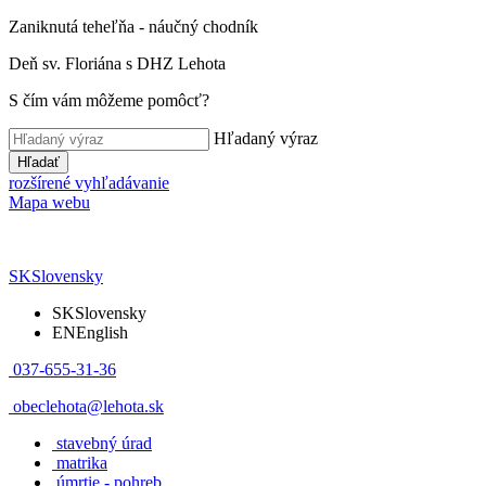
Zaniknutá teheľňa - náučný chodník
Deň sv. Floriána s DHZ Lehota
S čím vám môžeme pomôcť?
Hľadaný výraz
Hľadať
rozšírené vyhľadávanie
Mapa webu
SK
Slovensky
SK
Slovensky
EN
English
037-655-31-36
obeclehota@lehota.sk
stavebný úrad
matrika
úmrtie - pohreb