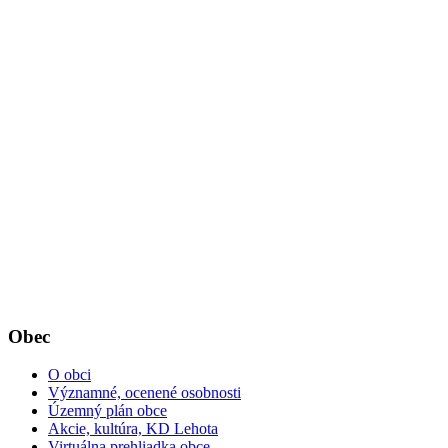
Obec
O obci
Významné, ocenené osobnosti
Územný plán obce
Akcie, kultúra, KD Lehota
Virtuálna prehliadka obce