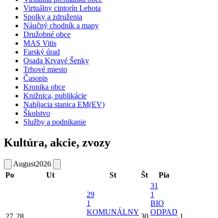
Virtuálny cintorín Lehota
Spolky a združenia
Náučný chodník a mapy
Družobné obce
MAS Vitis
Farský úrad
Osada Krvavé Šenky
Trhové miesto
Časopis
Kronika obce
Knižnica, publikácie
Nabíjacia stanica EM(EV)
Školstvo
Služby a podnikanie
Kultúra, akcie, zvozy
August
2026
Po
Ut
St
Št
Pia
31
29
1
1
BIO
KOMUNÁLNY
ODPAD
27
28
30
1