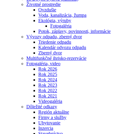
Životné prostredie
Ovzdušie
Voda, kanalizácia, žumpa
Ekológia, výruby
Fotogaléria
Potok, záplavy, povinnosti, informácie
Vývozy odpadu, zberný dvor
Triedenie odpadu
Kalendár odvozu odpadu
Zberný dvor
Multifunkčné ihrisko-rezervácie
Fotogaléria, video
Rok 2026
Rok 2025
Rok 2024
Rok 2023
Rok 2022
Rok 2021
Videogaléria
Dôležité odkazy
Región aktuálne
Firmy a služby
Ubytovanie
Inzercia
Stavebníctvo