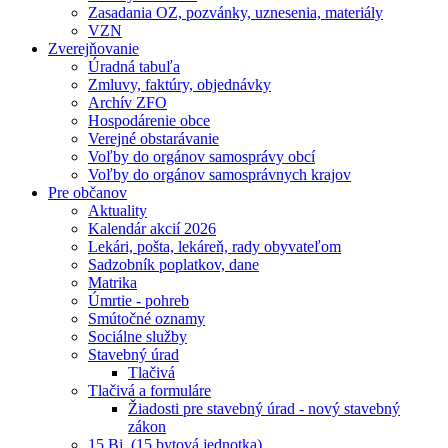
Zasadania OZ, pozvánky, uznesenia, materiály
VZN
Zverejňovanie
Úradná tabuľa
Zmluvy, faktúry, objednávky
Archív ZFO
Hospodárenie obce
Verejné obstarávanie
Voľby do orgánov samosprávy obcí
Voľby do orgánov samosprávnych krajov
Pre občanov
Aktuality
Kalendár akcií 2026
Lekári, pošta, lekáreň, rady obyvateľom
Sadzobník poplatkov, dane
Matrika
Úmrtie - pohreb
Smútočné oznamy
Sociálne služby
Stavebný úrad
Tlačivá
Tlačivá a formuláre
Žiadosti pre stavebný úrad - nový stavebný
zákon
15 Bj. (15 bytová jednotka)