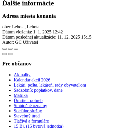
Ďalšie informácie
Adresa miesta konania
obec Lehota, Lehota
Dátum vloženia:
1. 1. 2025 12:42
Dátum poslednej aktualizácie:
11. 12. 2025 15:15
Autor:
GC Uživatel
Pre občanov
Aktuality
Kalendár akcií 2026
Lekári, pošta, lekáreň, rady obyvateľom
Sadzobník poplatkov, dane
Matrika
Úmrtie - pohreb
Smútočné oznamy
Sociálne služby
Stavebný úrad
Tlačivá a formuláre
15 Bj. (15 bytová jednotka)