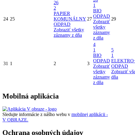
26
1
2
BIO
PAPIER
ODPAD
24
25
KOMUNÁLNY
27
29
Zobraziť
ODPAD
všetky
Zobraziť všetky
záznamy
záznamy z dňa
z dňa
4
1
5
BIO
1
ODPAD
ELEKTRO
31
1
2
3
Zobraziť
ODPAD
všetky
Zobraziť vš
záznamy
dňa
z dňa
Mobilná aplikácia
Sledujte informácie z nášho webu v
mobilnej aplikácii -
V OBRAZE.
Ochrana osobných údajov