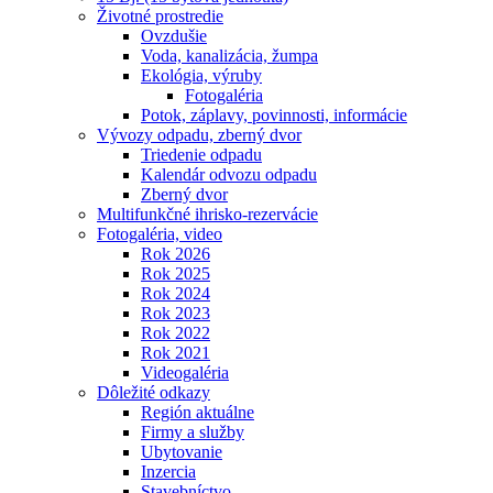
Životné prostredie
Ovzdušie
Voda, kanalizácia, žumpa
Ekológia, výruby
Fotogaléria
Potok, záplavy, povinnosti, informácie
Vývozy odpadu, zberný dvor
Triedenie odpadu
Kalendár odvozu odpadu
Zberný dvor
Multifunkčné ihrisko-rezervácie
Fotogaléria, video
Rok 2026
Rok 2025
Rok 2024
Rok 2023
Rok 2022
Rok 2021
Videogaléria
Dôležité odkazy
Región aktuálne
Firmy a služby
Ubytovanie
Inzercia
Stavebníctvo