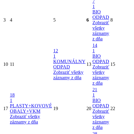
7
1
BIO
ODPAD
3
4
5
6
8
Zobraziť
všetky
záznamy
z dňa
14
12
1
1
BIO
KOMUNÁLNY
ODPAD
10
11
13
15
ODPAD
Zobraziť
Zobraziť všetky
všetky
záznamy z dňa
záznamy
z dňa
21
18
1
1
BIO
PLASTY+KOVOVÉ
ODPAD
17
19
20
22
OBALY+VKM
Zobraziť
Zobraziť všetky
všetky
záznamy z dňa
záznamy
z dňa
28