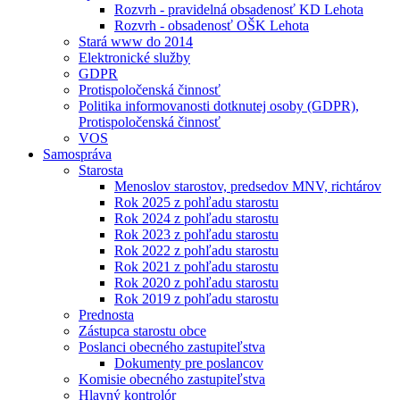
Rozvrh - pravidelná obsadenosť KD Lehota
Rozvrh - obsadenosť OŠK Lehota
Stará www do 2014
Elektronické služby
GDPR
Protispoločenská činnosť
Politika informovanosti dotknutej osoby (GDPR),
Protispoločenská činnosť
VOS
Samospráva
Starosta
Menoslov starostov, predsedov MNV, richtárov
Rok 2025 z pohľadu starostu
Rok 2024 z pohľadu starostu
Rok 2023 z pohľadu starostu
Rok 2022 z pohľadu starostu
Rok 2021 z pohľadu starostu
Rok 2020 z pohľadu starostu
Rok 2019 z pohľadu starostu
Prednosta
Zástupca starostu obce
Poslanci obecného zastupiteľstva
Dokumenty pre poslancov
Komisie obecného zastupiteľstva
Hlavný kontrolór