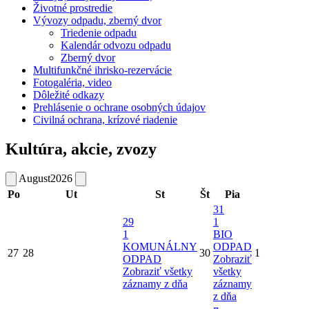
Životné prostredie
Vývozy odpadu, zberný dvor
Triedenie odpadu
Kalendár odvozu odpadu
Zberný dvor
Multifunkčné ihrisko-rezervácie
Fotogaléria, video
Dôležité odkazy
Prehlásenie o ochrane osobných údajov
Civilná ochrana, krízové riadenie
Kultúra, akcie, zvozy
August
2026
Po
Ut
St
Št
Pia
31
29
1
1
BIO
KOMUNÁLNY
ODPAD
27
28
30
1
ODPAD
Zobraziť
Zobraziť všetky
všetky
záznamy z dňa
záznamy
z dňa