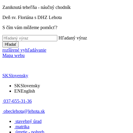
Zaniknutá teheľňa - náučný chodník
Deň sv. Floriána s DHZ Lehota
S čím vám môžeme pomôcť?
Hľadaný výraz
Hľadať
rozšírené vyhľadávanie
Mapa webu
SK
Slovensky
SK
Slovensky
EN
English
037-655-31-36
obeclehota@lehota.sk
stavebný úrad
matrika
úmrtie - pohreb