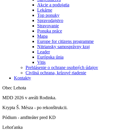
Akcie a podujatia
Lekárne
Top ponuky
Spravodajstvo
Stravovanie
Ponuka práce
Mapa
Europe for citizens programme
Nitriansky samosprávny kraj
Leader
Európska únia
Vitis
Prehlásenie o ochrane osobných údajov
Civilná ochrana, krízové riadenie
Kontakty
Obec Lehota
MDD 2026 v areáli Rodinka.
Krypta Š. Mésza - po rekonštrukcii.
Pódium - amfiteáter pred KD
Lehoťanka