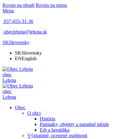
Rovno na obsah
Rovno na menu
Menu
037-655-31-36
obeclehota@lehota.sk
SK
Slovensky
SK
Slovensky
EN
English
obec
Lehota
obec
Lehota
Obec
O obci
História
Pamiatky, objekty a pamätné tabule
Erb a heraldika
Významné, ocenené osobnosti