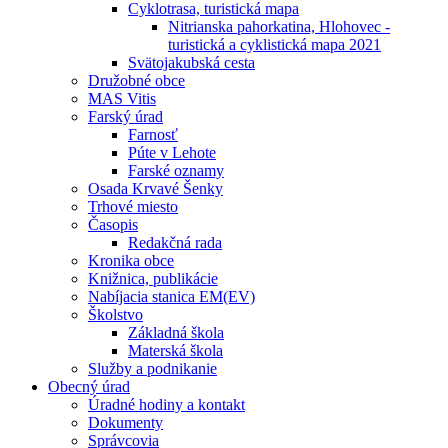
Cyklotrasa, turistická mapa
Nitrianska pahorkatina, Hlohovec -
turistická a cyklistická mapa 2021
Svätojakubská cesta
Družobné obce
MAS Vitis
Farský úrad
Farnosť
Púte v Lehote
Farské oznamy
Osada Krvavé Šenky
Trhové miesto
Časopis
Redakčná rada
Kronika obce
Knižnica, publikácie
Nabíjacia stanica EM(EV)
Školstvo
Základná škola
Materská škola
Služby a podnikanie
Obecný úrad
Úradné hodiny a kontakt
Dokumenty
Správcovia