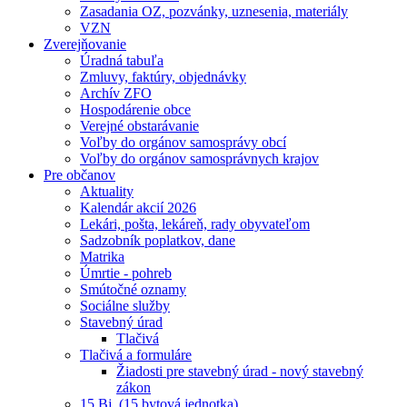
Zasadania OZ, pozvánky, uznesenia, materiály
VZN
Zverejňovanie
Úradná tabuľa
Zmluvy, faktúry, objednávky
Archív ZFO
Hospodárenie obce
Verejné obstarávanie
Voľby do orgánov samosprávy obcí
Voľby do orgánov samosprávnych krajov
Pre občanov
Aktuality
Kalendár akcií 2026
Lekári, pošta, lekáreň, rady obyvateľom
Sadzobník poplatkov, dane
Matrika
Úmrtie - pohreb
Smútočné oznamy
Sociálne služby
Stavebný úrad
Tlačivá
Tlačivá a formuláre
Žiadosti pre stavebný úrad - nový stavebný
zákon
15 Bj. (15 bytová jednotka)