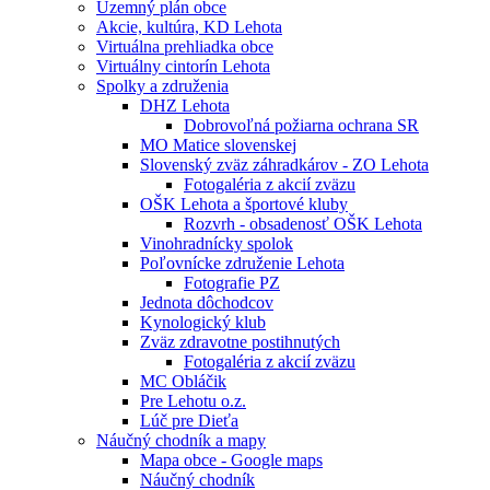
Územný plán obce
Akcie, kultúra, KD Lehota
Virtuálna prehliadka obce
Virtuálny cintorín Lehota
Spolky a združenia
DHZ Lehota
Dobrovoľná požiarna ochrana SR
MO Matice slovenskej
Slovenský zväz záhradkárov - ZO Lehota
Fotogaléria z akcií zväzu
OŠK Lehota a športové kluby
Rozvrh - obsadenosť OŠK Lehota
Vinohradnícky spolok
Poľovnícke združenie Lehota
Fotografie PZ
Jednota dôchodcov
Kynologický klub
Zväz zdravotne postihnutých
Fotogaléria z akcií zväzu
MC Obláčik
Pre Lehotu o.z.
Lúč pre Dieťa
Náučný chodník a mapy
Mapa obce - Google maps
Náučný chodník