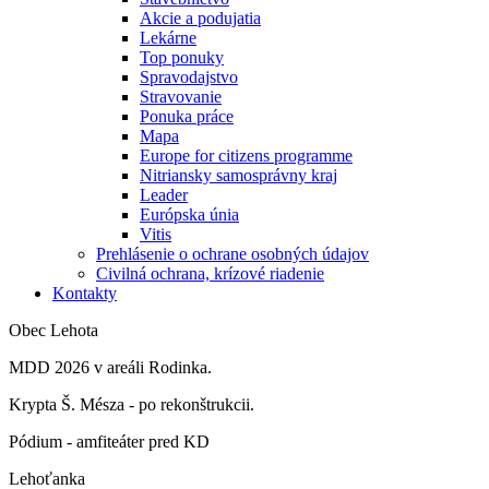
Akcie a podujatia
Lekárne
Top ponuky
Spravodajstvo
Stravovanie
Ponuka práce
Mapa
Europe for citizens programme
Nitriansky samosprávny kraj
Leader
Európska únia
Vitis
Prehlásenie o ochrane osobných údajov
Civilná ochrana, krízové riadenie
Kontakty
Obec Lehota
MDD 2026 v areáli Rodinka.
Krypta Š. Mésza - po rekonštrukcii.
Pódium - amfiteáter pred KD
Lehoťanka