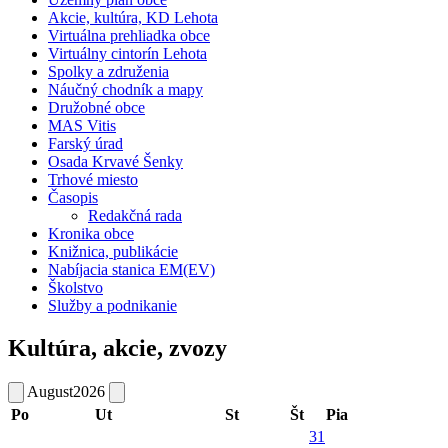
Akcie, kultúra, KD Lehota
Virtuálna prehliadka obce
Virtuálny cintorín Lehota
Spolky a združenia
Náučný chodník a mapy
Družobné obce
MAS Vitis
Farský úrad
Osada Krvavé Šenky
Trhové miesto
Časopis
Redakčná rada
Kronika obce
Knižnica, publikácie
Nabíjacia stanica EM(EV)
Školstvo
Služby a podnikanie
Kultúra, akcie, zvozy
August
2026
Po
Ut
St
Št
Pia
31