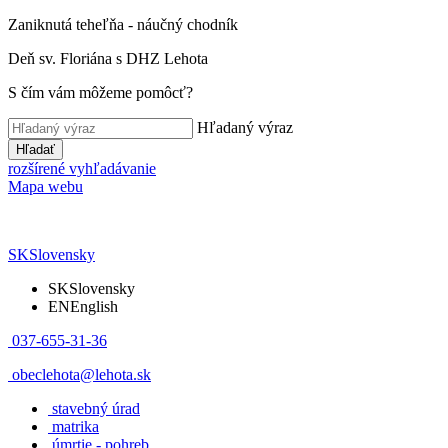
Zaniknutá teheľňa - náučný chodník
Deň sv. Floriána s DHZ Lehota
S čím vám môžeme pomôcť?
Hľadaný výraz
Hľadať
rozšírené vyhľadávanie
Mapa webu
SK
Slovensky
SK
Slovensky
EN
English
037-655-31-36
obeclehota@lehota.sk
stavebný úrad
matrika
úmrtie - pohreb