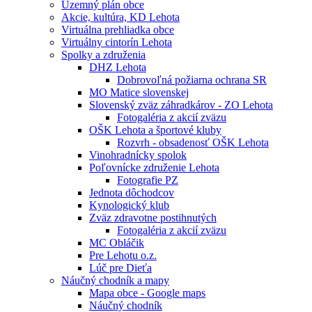
Územný plán obce
Akcie, kultúra, KD Lehota
Virtuálna prehliadka obce
Virtuálny cintorín Lehota
Spolky a združenia
DHZ Lehota
Dobrovoľná požiarna ochrana SR
MO Matice slovenskej
Slovenský zväz záhradkárov - ZO Lehota
Fotogaléria z akcií zväzu
OŠK Lehota a športové kluby
Rozvrh - obsadenosť OŠK Lehota
Vinohradnícky spolok
Poľovnícke združenie Lehota
Fotografie PZ
Jednota dôchodcov
Kynologický klub
Zväz zdravotne postihnutých
Fotogaléria z akcií zväzu
MC Obláčik
Pre Lehotu o.z.
Lúč pre Dieťa
Náučný chodník a mapy
Mapa obce - Google maps
Náučný chodník