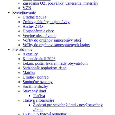
Zasadania OZ, pozvánky, uznesenia, materiály
VZN
Zverejňovanie
Úradná tabuľa
Zmluvy, faktúry, objednávky
Archív ZFO
Hospodárenie obce
Verejné obstarávanie
Voľby do orgánov samosprávy obcí
Voľby do orgánov samosprávnych krajov
Pre občanov
Aktuality
Kalendár akcií 2026
Lekári, pošta, lekáreň, rady obyvateľom
Sadzobník poplatkov, dane
Matrika
Úmrtie - pohreb
Smútočné oznamy
Sociálne služby
Stavebný úrad
Tlačivá
Tlačivá a formuláre
Žiadosti pre stavebný úrad - nový stavebný
zákon
15 Bj. (15 bytová jednotka)