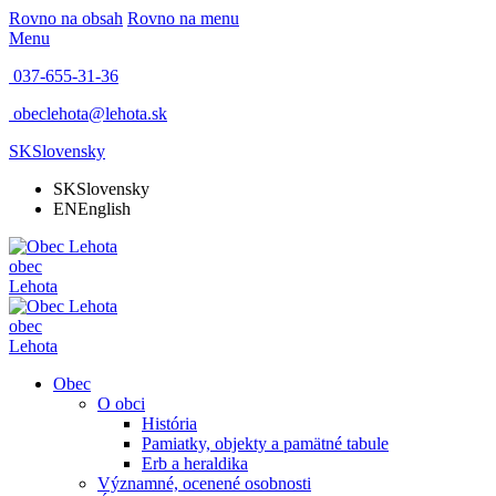
Rovno na obsah
Rovno na menu
Menu
037-655-31-36
obeclehota@lehota.sk
SK
Slovensky
SK
Slovensky
EN
English
obec
Lehota
obec
Lehota
Obec
O obci
História
Pamiatky, objekty a pamätné tabule
Erb a heraldika
Významné, ocenené osobnosti