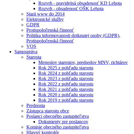
Rozvrh - pravidelná obsadenosť KD Lehota
Rozvrh - obsadenosť OŠK Lehota
Stará www do 2014
Elektronické služby
GDPR
Protispoločenská činnosť
Politika informovanosti dotknutej osoby (GDPR),
Protispoločenská činnosť
VOS
Samospráva
Starosta
Menoslov starostov, predsedov MNV, richtárov
Rok 2025 z pohľadu starostu
Rok 2024 z pohľadu starostu
Rok 2023 z pohľadu starostu
Rok 2022 z pohľadu starostu
Rok 2021 z pohľadu starostu
Rok 2020 z pohľadu starostu
Rok 2019 z pohľadu starostu
Prednosta
Zástupca starostu obce
Poslanci obecného zastupiteľstva
Dokumenty pre poslancov
Komisie obecného zastupiteľstva
Hlavný kontrolór