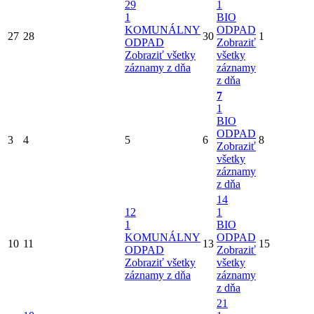
29
1
1
BIO
KOMUNÁLNY
ODPAD
27
28
30
1
ODPAD
Zobraziť
Zobraziť všetky
všetky
záznamy z dňa
záznamy
z dňa
7
1
BIO
ODPAD
3
4
5
6
8
Zobraziť
všetky
záznamy
z dňa
14
12
1
1
BIO
KOMUNÁLNY
ODPAD
10
11
13
15
ODPAD
Zobraziť
Zobraziť všetky
všetky
záznamy z dňa
záznamy
z dňa
21