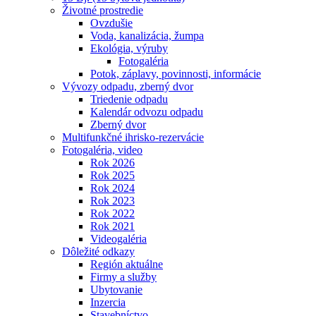
Životné prostredie
Ovzdušie
Voda, kanalizácia, žumpa
Ekológia, výruby
Fotogaléria
Potok, záplavy, povinnosti, informácie
Vývozy odpadu, zberný dvor
Triedenie odpadu
Kalendár odvozu odpadu
Zberný dvor
Multifunkčné ihrisko-rezervácie
Fotogaléria, video
Rok 2026
Rok 2025
Rok 2024
Rok 2023
Rok 2022
Rok 2021
Videogaléria
Dôležité odkazy
Región aktuálne
Firmy a služby
Ubytovanie
Inzercia
Stavebníctvo