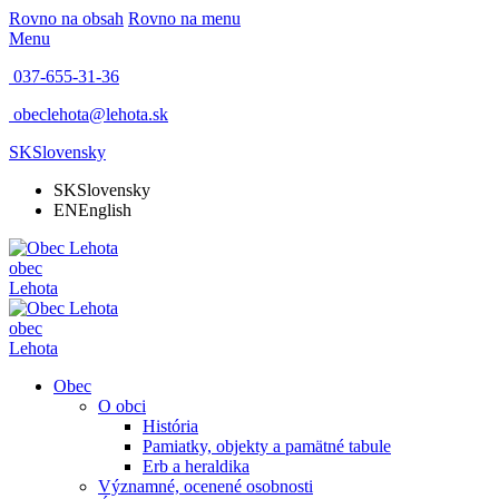
Rovno na obsah
Rovno na menu
Menu
037-655-31-36
obeclehota@lehota.sk
SK
Slovensky
SK
Slovensky
EN
English
obec
Lehota
obec
Lehota
Obec
O obci
História
Pamiatky, objekty a pamätné tabule
Erb a heraldika
Významné, ocenené osobnosti