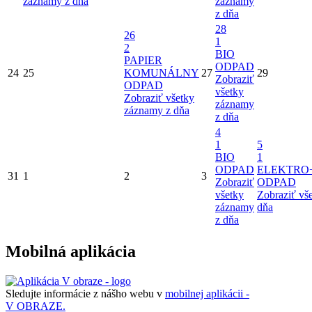
záznamy z dňa
záznamy
z dňa
28
26
1
2
BIO
PAPIER
ODPAD
24
25
KOMUNÁLNY
27
29
Zobraziť
ODPAD
všetky
Zobraziť všetky
záznamy
záznamy z dňa
z dňa
4
1
5
BIO
1
ODPAD
ELEKTRO
31
1
2
3
Zobraziť
ODPAD
všetky
Zobraziť vš
záznamy
dňa
z dňa
Mobilná aplikácia
Sledujte informácie z nášho webu v
mobilnej aplikácii -
V OBRAZE.