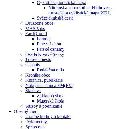
Cyklotrasa, turistická mapa
Nitrianska pahorkatina, Hlohovec -
turistická a cyklistická mapa 2021
Svätojakubská cesta
Družobné obce
MAS Vitis
Farský úrad
Farnosť
Púte v Lehote
Farské oznamy
Osada Krvavé Šenky
Trhové miesto
Časopis
Redakčná rada
Kronika obce
Knižnica, publikácie
Nabíjacia stanica EM(EV)
Školstvo
Základná škola
Materská škola
Služby a podnikanie
Obecný úrad
Úradné hodiny a kontakt
Dokumenty
Správcovia