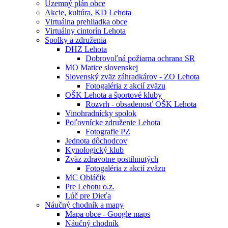
Územný plán obce
Akcie, kultúra, KD Lehota
Virtuálna prehliadka obce
Virtuálny cintorín Lehota
Spolky a združenia
DHZ Lehota
Dobrovoľná požiarna ochrana SR
MO Matice slovenskej
Slovenský zväz záhradkárov - ZO Lehota
Fotogaléria z akcií zväzu
OŠK Lehota a športové kluby
Rozvrh - obsadenosť OŠK Lehota
Vinohradnícky spolok
Poľovnícke združenie Lehota
Fotografie PZ
Jednota dôchodcov
Kynologický klub
Zväz zdravotne postihnutých
Fotogaléria z akcií zväzu
MC Obláčik
Pre Lehotu o.z.
Lúč pre Dieťa
Náučný chodník a mapy
Mapa obce - Google maps
Náučný chodník