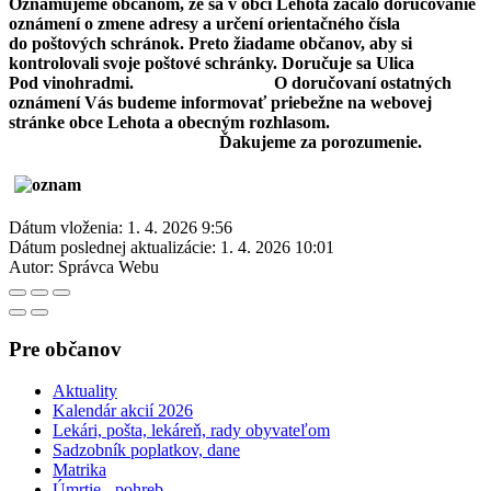
Oznamujeme občanom, že sa v obci Lehota začalo doručovanie
oznámení o zmene adresy a určení orientačného čísla
do poštových schránok. Preto žiadame občanov, aby si
kontrolovali svoje poštové schránky. Doručuje sa Ulica
Pod vinohradmi. O doručovaní ostatných
oznámení Vás budeme informovať priebežne na webovej
stránke obce Lehota a obecným rozhlasom.
Ďakujeme za porozumenie.
Dátum vloženia:
1. 4. 2026 9:56
Dátum poslednej aktualizácie:
1. 4. 2026 10:01
Autor:
Správca Webu
Pre občanov
Aktuality
Kalendár akcií 2026
Lekári, pošta, lekáreň, rady obyvateľom
Sadzobník poplatkov, dane
Matrika
Úmrtie - pohreb