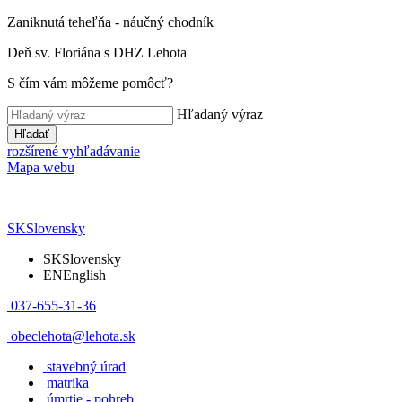
Zaniknutá teheľňa - náučný chodník
Deň sv. Floriána s DHZ Lehota
S čím vám môžeme pomôcť?
Hľadaný výraz
Hľadať
rozšírené vyhľadávanie
Mapa webu
SK
Slovensky
SK
Slovensky
EN
English
037-655-31-36
obeclehota@lehota.sk
stavebný úrad
matrika
úmrtie - pohreb