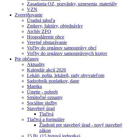
Zasadania OZ, pozvánky, uznesenia, materiály
VZN
Zverejňovanie
Úradná tabuľa
Zmluvy, faktúry, objednávky
Archív ZFO
Hospodárenie obce
Verejné obstarávanie
Voľby do orgánov samosprávy obcí
Voľby do orgánov samosprávnych krajov
Pre občanov
Aktuality
Kalendár akcií 2026
Lekári, pošta, lekáreň, rady obyvateľom
Sadzobník poplatkov, dane
Matrika
Úmrtie - pohreb
Smútočné oznamy
Sociálne služby
Stavebný úrad
Tlačivá
Tlačivá a formuláre
Žiadosti pre stavebný úrad - nový stavebný
zákon
15 Bj. (15 bytová jednotka)