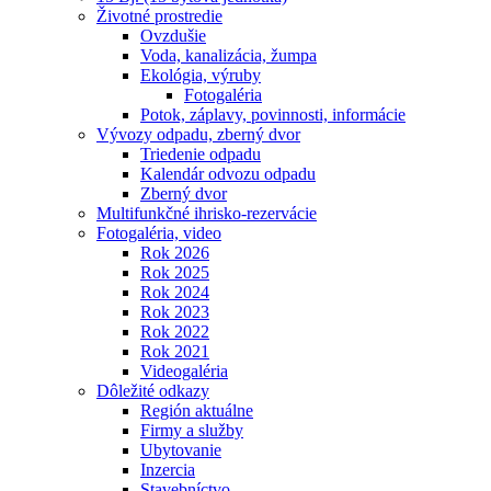
Životné prostredie
Ovzdušie
Voda, kanalizácia, žumpa
Ekológia, výruby
Fotogaléria
Potok, záplavy, povinnosti, informácie
Vývozy odpadu, zberný dvor
Triedenie odpadu
Kalendár odvozu odpadu
Zberný dvor
Multifunkčné ihrisko-rezervácie
Fotogaléria, video
Rok 2026
Rok 2025
Rok 2024
Rok 2023
Rok 2022
Rok 2021
Videogaléria
Dôležité odkazy
Región aktuálne
Firmy a služby
Ubytovanie
Inzercia
Stavebníctvo