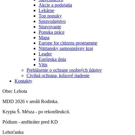
Akcie a podujatia
Lekárne
Top ponuky
Spravodajstvo
Stravovanie
Ponuka práce
Mapa
Europe for citizens programme
Nitriansky samosprávny kraj
Leader
Európska únia
Vitis
Prehlásenie o ochrane osobných údajov
Civilná ochrana, krízové riadenie
Kontakty
Obec Lehota
MDD 2026 v areáli Rodinka.
Krypta Š. Mésza - po rekonštrukcii.
Pódium - amfiteáter pred KD
Lehoťanka