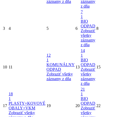
záznamy z dňa
záznamy
z dňa
7
1
BIO
ODPAD
3
4
5
6
8
Zobraziť
všetky
záznamy
z dňa
14
12
1
1
BIO
KOMUNÁLNY
ODPAD
10
11
13
15
ODPAD
Zobraziť
Zobraziť všetky
všetky
záznamy z dňa
záznamy
z dňa
21
18
1
1
BIO
PLASTY+KOVOVÉ
ODPAD
17
19
20
22
OBALY+VKM
Zobraziť
Zobraziť všetky
všetky