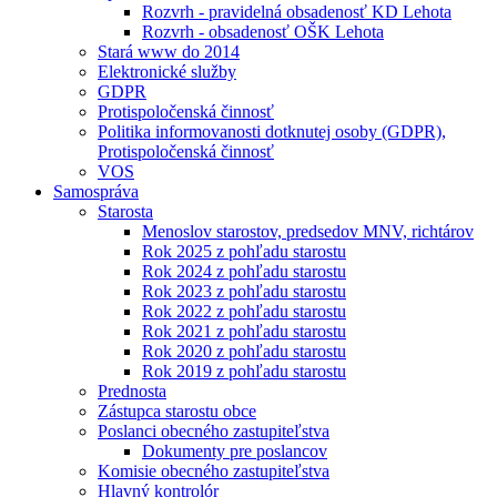
Rozvrh - pravidelná obsadenosť KD Lehota
Rozvrh - obsadenosť OŠK Lehota
Stará www do 2014
Elektronické služby
GDPR
Protispoločenská činnosť
Politika informovanosti dotknutej osoby (GDPR),
Protispoločenská činnosť
VOS
Samospráva
Starosta
Menoslov starostov, predsedov MNV, richtárov
Rok 2025 z pohľadu starostu
Rok 2024 z pohľadu starostu
Rok 2023 z pohľadu starostu
Rok 2022 z pohľadu starostu
Rok 2021 z pohľadu starostu
Rok 2020 z pohľadu starostu
Rok 2019 z pohľadu starostu
Prednosta
Zástupca starostu obce
Poslanci obecného zastupiteľstva
Dokumenty pre poslancov
Komisie obecného zastupiteľstva
Hlavný kontrolór