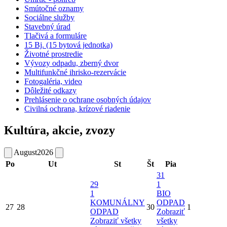
Smútočné oznamy
Sociálne služby
Stavebný úrad
Tlačivá a formuláre
15 Bj. (15 bytová jednotka)
Životné prostredie
Vývozy odpadu, zberný dvor
Multifunkčné ihrisko-rezervácie
Fotogaléria, video
Dôležité odkazy
Prehlásenie o ochrane osobných údajov
Civilná ochrana, krízové riadenie
Kultúra, akcie, zvozy
August
2026
Po
Ut
St
Št
Pia
31
29
1
1
BIO
KOMUNÁLNY
ODPAD
27
28
30
1
ODPAD
Zobraziť
Zobraziť všetky
všetky