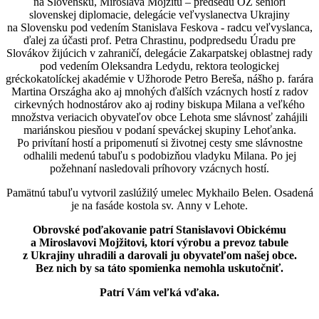
na Slovensku, Miroslava Mojžitu – predsedu OZ seniori
slovenskej diplomacie, delegácie veľvyslanectva Ukrajiny
na Slovensku pod vedením Stanislava Feskova - radcu veľvyslanca,
ďalej za účasti prof. Petra Chrastinu, podpredsedu Úradu pre
Slovákov žijúcich v zahraničí, delegácie Zakarpatskej oblastnej rady
pod vedením Oleksandra Ledydu, rektora teologickej
gréckokatolíckej akadémie v Užhorode Petro Bereša, nášho p. farára
Martina Országha ako aj mnohých ďalších vzácnych hostí z radov
cirkevných hodnostárov ako aj rodiny biskupa Milana a veľkého
množstva veriacich obyvateľov obce Lehota sme slávnosť zahájili
mariánskou piesňou v podaní speváckej skupiny Lehoťanka.
Po privítaní hostí a pripomenutí si životnej cesty sme slávnostne
odhalili medenú tabuľu s podobizňou vladyku Milana. Po jej
požehnaní nasledovali príhovory vzácnych hostí.
Pamätnú tabuľu vytvoril zaslúžilý umelec Mykhailo Belen. Osadená
je na fasáde kostola sv. Anny v Lehote.
Obrovské poďakovanie patrí Stanislavovi Obickému
a Miroslavovi Mojžitovi, ktorí výrobu a prevoz tabule
z Ukrajiny uhradili a darovali ju obyvateľom našej obce.
Bez nich by sa táto spomienka nemohla uskutočniť.
Patrí Vám veľká vďaka.