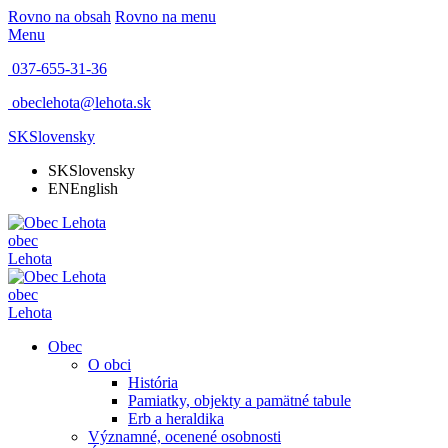
Rovno na obsah
Rovno na menu
Menu
037-655-31-36
obeclehota@lehota.sk
SK
Slovensky
SK
Slovensky
EN
English
obec
Lehota
obec
Lehota
Obec
O obci
História
Pamiatky, objekty a pamätné tabule
Erb a heraldika
Významné, ocenené osobnosti