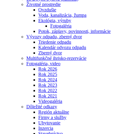
Životné prostredie
Ovzdušie
Voda, kanalizácia, žumpa
Ekológia, výruby
Fotogaléria
Potok, záplavy, povinnosti, informácie
Vývozy odpadu, zberný dvor
Triedenie odpadu
Kalendár odvozu odpadu
Zberný dvor
Multifunkčné ihrisko-rezervácie
Fotogaléria, video
Rok 2026
Rok 2025
Rok 2024
Rok 2023
Rok 2022
Rok 2021
Videogaléria
Dôležité odkazy
Región aktuálne
Firmy a služby
Ubytovanie
Inzercia
Stavebníctvo