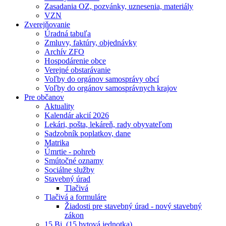
Zasadania OZ, pozvánky, uznesenia, materiály
VZN
Zverejňovanie
Úradná tabuľa
Zmluvy, faktúry, objednávky
Archív ZFO
Hospodárenie obce
Verejné obstarávanie
Voľby do orgánov samosprávy obcí
Voľby do orgánov samosprávnych krajov
Pre občanov
Aktuality
Kalendár akcií 2026
Lekári, pošta, lekáreň, rady obyvateľom
Sadzobník poplatkov, dane
Matrika
Úmrtie - pohreb
Smútočné oznamy
Sociálne služby
Stavebný úrad
Tlačivá
Tlačivá a formuláre
Žiadosti pre stavebný úrad - nový stavebný
zákon
15 Bj. (15 bytová jednotka)