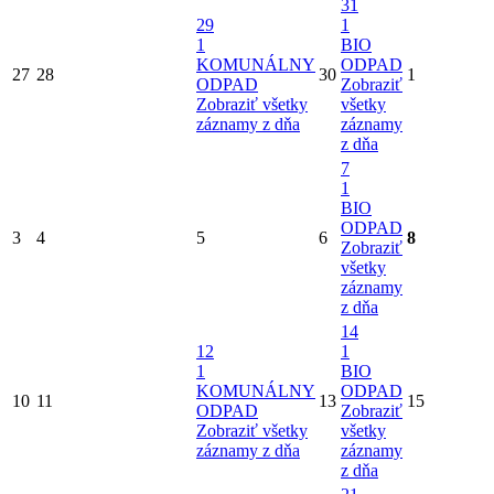
31
29
1
1
BIO
KOMUNÁLNY
ODPAD
27
28
30
1
ODPAD
Zobraziť
Zobraziť všetky
všetky
záznamy z dňa
záznamy
z dňa
7
1
BIO
ODPAD
3
4
5
6
8
Zobraziť
všetky
záznamy
z dňa
14
12
1
1
BIO
KOMUNÁLNY
ODPAD
10
11
13
15
ODPAD
Zobraziť
Zobraziť všetky
všetky
záznamy z dňa
záznamy
z dňa