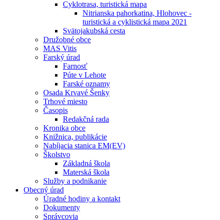
Cyklotrasa, turistická mapa
Nitrianska pahorkatina, Hlohovec -
turistická a cyklistická mapa 2021
Svätojakubská cesta
Družobné obce
MAS Vitis
Farský úrad
Farnosť
Púte v Lehote
Farské oznamy
Osada Krvavé Šenky
Trhové miesto
Časopis
Redakčná rada
Kronika obce
Knižnica, publikácie
Nabíjacia stanica EM(EV)
Školstvo
Základná škola
Materská škola
Služby a podnikanie
Obecný úrad
Úradné hodiny a kontakt
Dokumenty
Správcovia