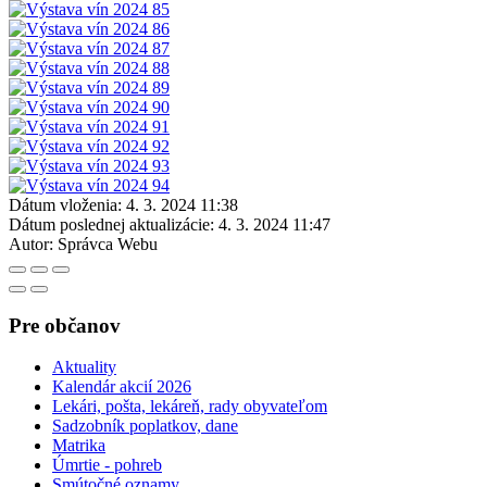
Dátum vloženia:
4. 3. 2024 11:38
Dátum poslednej aktualizácie:
4. 3. 2024 11:47
Autor:
Správca Webu
Pre občanov
Aktuality
Kalendár akcií 2026
Lekári, pošta, lekáreň, rady obyvateľom
Sadzobník poplatkov, dane
Matrika
Úmrtie - pohreb
Smútočné oznamy