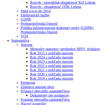
Rozvrh - pravidelná obsadenosť KD Lehota
Rozvrh - obsadenosť OŠK Lehota
Stará www do 2014
Elektronické služby
GDPR
Protispoločenská činnosť
Politika informovanosti dotknutej osoby (GDPR),
Protispoločenská činnosť
VOS
Samospráva
Starosta
Menoslov starostov, predsedov MNV, richtárov
Rok 2025 z pohľadu starostu
Rok 2024 z pohľadu starostu
Rok 2023 z pohľadu starostu
Rok 2022 z pohľadu starostu
Rok 2021 z pohľadu starostu
Rok 2020 z pohľadu starostu
Rok 2019 z pohľadu starostu
Prednosta
Zástupca starostu obce
Poslanci obecného zastupiteľstva
Dokumenty pre poslancov
Komisie obecného zastupiteľstva
Hlavný kontrolór