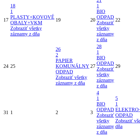
21
18
1
1
BIO
PLASTY+KOVOVÉ
ODPAD
17
19
20
22
OBALY+VKM
Zobraziť
Zobraziť všetky
všetky
záznamy z dňa
záznamy
z dňa
28
26
1
2
BIO
PAPIER
ODPAD
24
25
KOMUNÁLNY
27
29
Zobraziť
ODPAD
všetky
Zobraziť všetky
záznamy
záznamy z dňa
z dňa
4
1
5
BIO
1
ODPAD
ELEKTRO
31
1
2
3
Zobraziť
ODPAD
všetky
Zobraziť vš
záznamy
dňa
z dňa