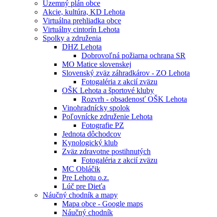
Územný plán obce
Akcie, kultúra, KD Lehota
Virtuálna prehliadka obce
Virtuálny cintorín Lehota
Spolky a združenia
DHZ Lehota
Dobrovoľná požiarna ochrana SR
MO Matice slovenskej
Slovenský zväz záhradkárov - ZO Lehota
Fotogaléria z akcií zväzu
OŠK Lehota a športové kluby
Rozvrh - obsadenosť OŠK Lehota
Vinohradnícky spolok
Poľovnícke združenie Lehota
Fotografie PZ
Jednota dôchodcov
Kynologický klub
Zväz zdravotne postihnutých
Fotogaléria z akcií zväzu
MC Obláčik
Pre Lehotu o.z.
Lúč pre Dieťa
Náučný chodník a mapy
Mapa obce - Google maps
Náučný chodník