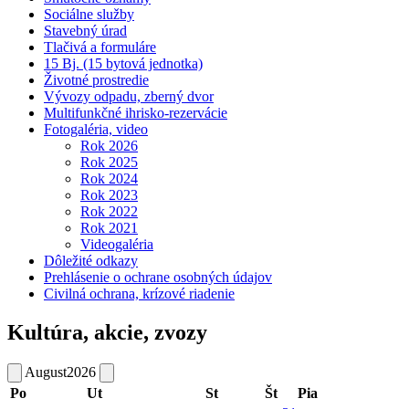
Sociálne služby
Stavebný úrad
Tlačivá a formuláre
15 Bj. (15 bytová jednotka)
Životné prostredie
Vývozy odpadu, zberný dvor
Multifunkčné ihrisko-rezervácie
Fotogaléria, video
Rok 2026
Rok 2025
Rok 2024
Rok 2023
Rok 2022
Rok 2021
Videogaléria
Dôležité odkazy
Prehlásenie o ochrane osobných údajov
Civilná ochrana, krízové riadenie
Kultúra, akcie, zvozy
August
2026
Po
Ut
St
Št
Pia