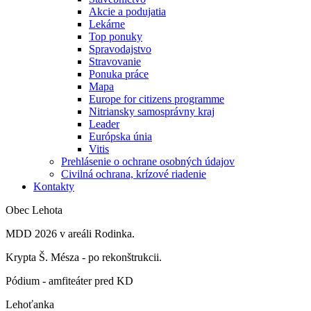
Akcie a podujatia
Lekárne
Top ponuky
Spravodajstvo
Stravovanie
Ponuka práce
Mapa
Europe for citizens programme
Nitriansky samosprávny kraj
Leader
Európska únia
Vitis
Prehlásenie o ochrane osobných údajov
Civilná ochrana, krízové riadenie
Kontakty
Obec Lehota
MDD 2026 v areáli Rodinka.
Krypta Š. Mésza - po rekonštrukcii.
Pódium - amfiteáter pred KD
Lehoťanka