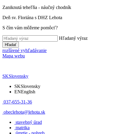
Zaniknutá teheľňa - náučný chodník
Deň sv. Floriána s DHZ Lehota
S čím vám môžeme pomôcť?
Hľadaný výraz
Hľadať
rozšírené vyhľadávanie
Mapa webu
SK
Slovensky
SK
Slovensky
EN
English
037-655-31-36
obeclehota@lehota.sk
stavebný úrad
matrika
úmrtie - pohreb