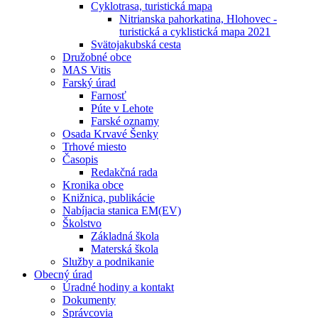
Cyklotrasa, turistická mapa
Nitrianska pahorkatina, Hlohovec -
turistická a cyklistická mapa 2021
Svätojakubská cesta
Družobné obce
MAS Vitis
Farský úrad
Farnosť
Púte v Lehote
Farské oznamy
Osada Krvavé Šenky
Trhové miesto
Časopis
Redakčná rada
Kronika obce
Knižnica, publikácie
Nabíjacia stanica EM(EV)
Školstvo
Základná škola
Materská škola
Služby a podnikanie
Obecný úrad
Úradné hodiny a kontakt
Dokumenty
Správcovia