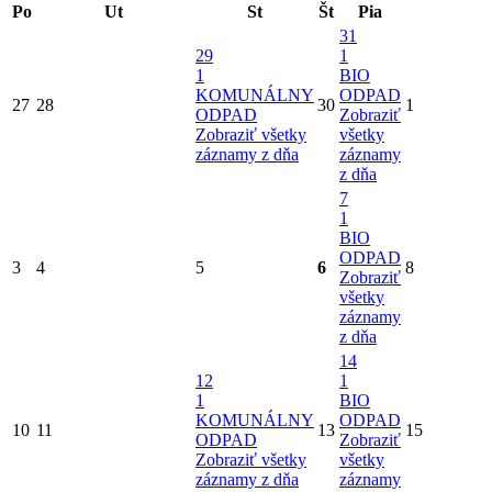
Po
Ut
St
Št
Pia
31
29
1
1
BIO
KOMUNÁLNY
ODPAD
27
28
30
1
ODPAD
Zobraziť
Zobraziť všetky
všetky
záznamy z dňa
záznamy
z dňa
7
1
BIO
ODPAD
3
4
5
6
8
Zobraziť
všetky
záznamy
z dňa
14
12
1
1
BIO
KOMUNÁLNY
ODPAD
10
11
13
15
ODPAD
Zobraziť
Zobraziť všetky
všetky
záznamy z dňa
záznamy