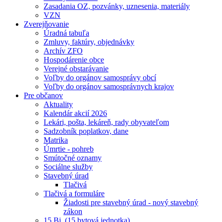
Zasadania OZ, pozvánky, uznesenia, materiály
VZN
Zverejňovanie
Úradná tabuľa
Zmluvy, faktúry, objednávky
Archív ZFO
Hospodárenie obce
Verejné obstarávanie
Voľby do orgánov samosprávy obcí
Voľby do orgánov samosprávnych krajov
Pre občanov
Aktuality
Kalendár akcií 2026
Lekári, pošta, lekáreň, rady obyvateľom
Sadzobník poplatkov, dane
Matrika
Úmrtie - pohreb
Smútočné oznamy
Sociálne služby
Stavebný úrad
Tlačivá
Tlačivá a formuláre
Žiadosti pre stavebný úrad - nový stavebný
zákon
15 Bj. (15 bytová jednotka)