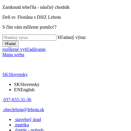
Zaniknutá teheľňa - náučný chodník
Deň sv. Floriána s DHZ Lehota
S čím vám môžeme pomôcť?
Hľadaný výraz
Hľadať
rozšírené vyhľadávanie
Mapa webu
SK
Slovensky
SK
Slovensky
EN
English
037-655-31-36
obeclehota@lehota.sk
stavebný úrad
matrika
úmrtie - pohreb