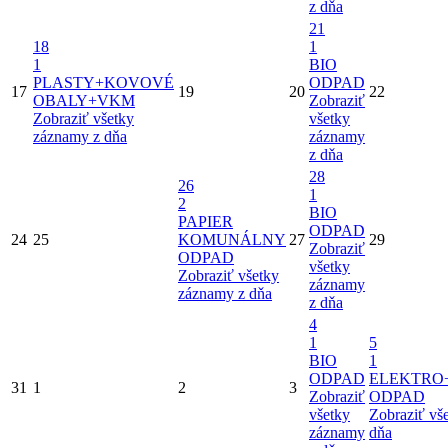
z dňa
21
18
1
1
BIO
PLASTY+KOVOVÉ
ODPAD
17
19
20
22
OBALY+VKM
Zobraziť
Zobraziť všetky
všetky
záznamy z dňa
záznamy
z dňa
28
26
1
2
BIO
PAPIER
ODPAD
24
25
KOMUNÁLNY
27
29
Zobraziť
ODPAD
všetky
Zobraziť všetky
záznamy
záznamy z dňa
z dňa
4
1
5
BIO
1
ODPAD
ELEKTRO
31
1
2
3
Zobraziť
ODPAD
všetky
Zobraziť vš
záznamy
dňa