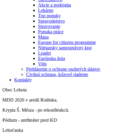
Akcie a podujatia
Lekárne
Top ponuky
Spravodajstvo
Stravovanie
Ponuka práce
Mapa
Europe for citizens programme
Nitriansky samosprávny kraj
Leader
Európska únia
Vitis
Prehlásenie o ochrane osobných údajov
Civilná ochrana, krízové riadenie
Kontakty
Obec Lehota
MDD 2026 v areáli Rodinka.
Krypta Š. Mésza - po rekonštrukcii.
Pódium - amfiteáter pred KD
Lehoťanka