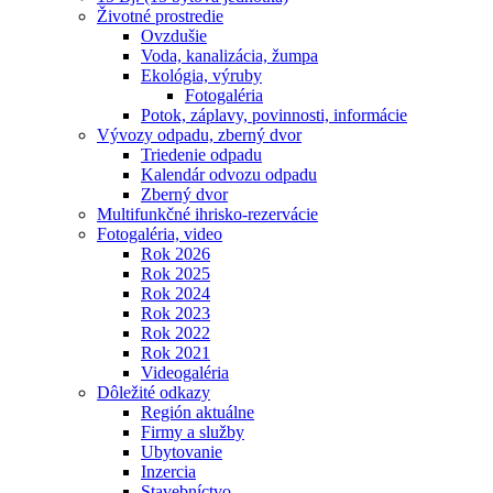
Životné prostredie
Ovzdušie
Voda, kanalizácia, žumpa
Ekológia, výruby
Fotogaléria
Potok, záplavy, povinnosti, informácie
Vývozy odpadu, zberný dvor
Triedenie odpadu
Kalendár odvozu odpadu
Zberný dvor
Multifunkčné ihrisko-rezervácie
Fotogaléria, video
Rok 2026
Rok 2025
Rok 2024
Rok 2023
Rok 2022
Rok 2021
Videogaléria
Dôležité odkazy
Región aktuálne
Firmy a služby
Ubytovanie
Inzercia
Stavebníctvo