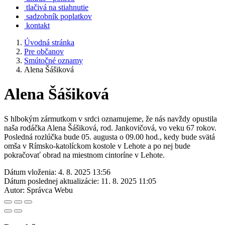
tlačivá na stiahnutie
sadzobník poplatkov
kontakt
Úvodná stránka
Pre občanov
Smútočné oznamy
Alena Šášiková
Alena Šášiková
S hlbokým zármutkom v srdci oznamujeme, že nás navždy opustila
naša rodáčka Alena Šášiková, rod. Jankovičová, vo veku 67 rokov.
Posledná rozlúčka bude 05. augusta o 09.00 hod., kedy bude svätá
omša v Rímsko-katolíckom kostole v Lehote a po nej bude
pokračovať obrad na miestnom cintoríne v Lehote.
Dátum vloženia:
4. 8. 2025 13:56
Dátum poslednej aktualizácie:
11. 8. 2025 11:05
Autor:
Správca Webu