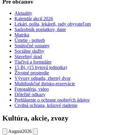
Pre občanov
Aktuality
Kalendár akcií 2026
Lekári, pošta, lekáreň, rady obyvateľom
Sadzobník poplatkov, dane
Matrika
Úmrtie - pohreb
Smútočné oznamy
Sociálne služby
Stavebný úrad
Tlačivá a formuláre
15 Bj. (15 bytová jednotka)
Životné prostredie
Vývozy odpadu, zberný dvor
Multifunkčné ihrisko-rezervácie
Fotogaléria, video
Dôležité odkazy
Prehlásenie o ochrane osobných údajov
Civilná ochrana, krízové riadenie
Kultúra, akcie, zvozy
August
2026