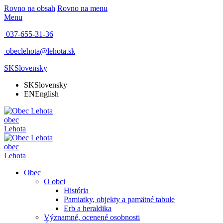
Rovno na obsah
Rovno na menu
Menu
037-655-31-36
obeclehota@lehota.sk
SK
Slovensky
SK
Slovensky
EN
English
obec
Lehota
obec
Lehota
Obec
O obci
História
Pamiatky, objekty a pamätné tabule
Erb a heraldika
Významné, ocenené osobnosti