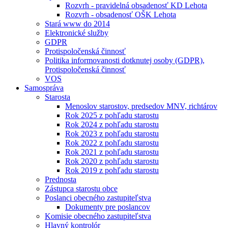
Rozvrh - pravidelná obsadenosť KD Lehota
Rozvrh - obsadenosť OŠK Lehota
Stará www do 2014
Elektronické služby
GDPR
Protispoločenská činnosť
Politika informovanosti dotknutej osoby (GDPR),
Protispoločenská činnosť
VOS
Samospráva
Starosta
Menoslov starostov, predsedov MNV, richtárov
Rok 2025 z pohľadu starostu
Rok 2024 z pohľadu starostu
Rok 2023 z pohľadu starostu
Rok 2022 z pohľadu starostu
Rok 2021 z pohľadu starostu
Rok 2020 z pohľadu starostu
Rok 2019 z pohľadu starostu
Prednosta
Zástupca starostu obce
Poslanci obecného zastupiteľstva
Dokumenty pre poslancov
Komisie obecného zastupiteľstva
Hlavný kontrolór