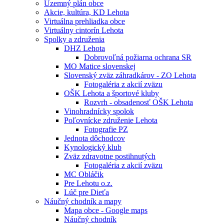
Územný plán obce
Akcie, kultúra, KD Lehota
Virtuálna prehliadka obce
Virtuálny cintorín Lehota
Spolky a združenia
DHZ Lehota
Dobrovoľná požiarna ochrana SR
MO Matice slovenskej
Slovenský zväz záhradkárov - ZO Lehota
Fotogaléria z akcií zväzu
OŠK Lehota a športové kluby
Rozvrh - obsadenosť OŠK Lehota
Vinohradnícky spolok
Poľovnícke združenie Lehota
Fotografie PZ
Jednota dôchodcov
Kynologický klub
Zväz zdravotne postihnutých
Fotogaléria z akcií zväzu
MC Obláčik
Pre Lehotu o.z.
Lúč pre Dieťa
Náučný chodník a mapy
Mapa obce - Google maps
Náučný chodník