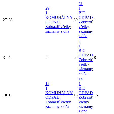
31
29
1
1
BIO
KOMUNÁLNY
ODPAD
27
28
30
1
ODPAD
Zobraziť
Zobraziť všetky
všetky
záznamy z dňa
záznamy
z dňa
7
1
BIO
ODPAD
3
4
5
6
8
Zobraziť
všetky
záznamy
z dňa
14
12
1
1
BIO
KOMUNÁLNY
ODPAD
10
11
13
15
ODPAD
Zobraziť
Zobraziť všetky
všetky
záznamy z dňa
záznamy
z dňa