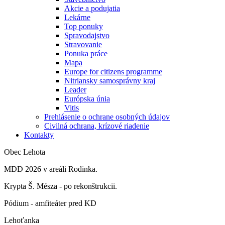
Akcie a podujatia
Lekárne
Top ponuky
Spravodajstvo
Stravovanie
Ponuka práce
Mapa
Europe for citizens programme
Nitriansky samosprávny kraj
Leader
Európska únia
Vitis
Prehlásenie o ochrane osobných údajov
Civilná ochrana, krízové riadenie
Kontakty
Obec Lehota
MDD 2026 v areáli Rodinka.
Krypta Š. Mésza - po rekonštrukcii.
Pódium - amfiteáter pred KD
Lehoťanka