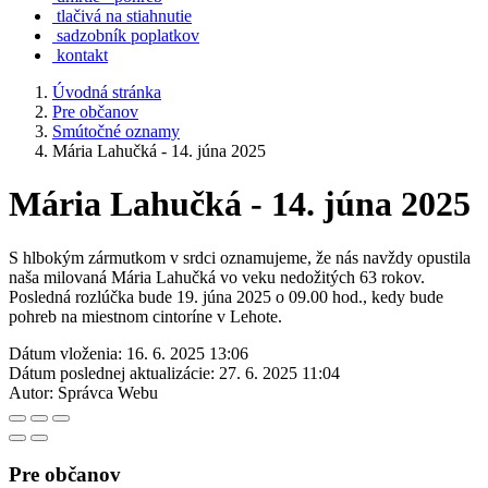
tlačivá na stiahnutie
sadzobník poplatkov
kontakt
Úvodná stránka
Pre občanov
Smútočné oznamy
Mária Lahučká - 14. júna 2025
Mária Lahučká - 14. júna 2025
S hlbokým zármutkom v srdci oznamujeme, že nás navždy opustila
naša milovaná Mária Lahučká vo veku nedožitých 63 rokov.
Posledná rozlúčka bude 19. júna 2025 o 09.00 hod., kedy bude
pohreb na miestnom cintoríne v Lehote.
Dátum vloženia:
16. 6. 2025 13:06
Dátum poslednej aktualizácie:
27. 6. 2025 11:04
Autor:
Správca Webu
Pre občanov