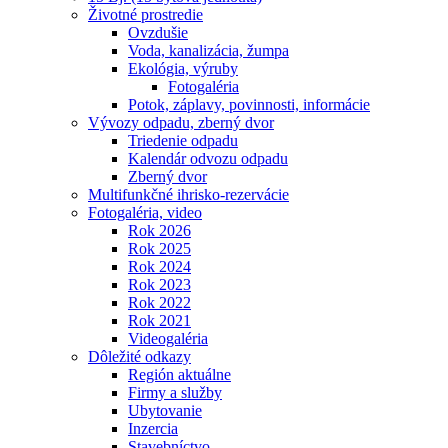
Životné prostredie
Ovzdušie
Voda, kanalizácia, žumpa
Ekológia, výruby
Fotogaléria
Potok, záplavy, povinnosti, informácie
Vývozy odpadu, zberný dvor
Triedenie odpadu
Kalendár odvozu odpadu
Zberný dvor
Multifunkčné ihrisko-rezervácie
Fotogaléria, video
Rok 2026
Rok 2025
Rok 2024
Rok 2023
Rok 2022
Rok 2021
Videogaléria
Dôležité odkazy
Región aktuálne
Firmy a služby
Ubytovanie
Inzercia
Stavebníctvo