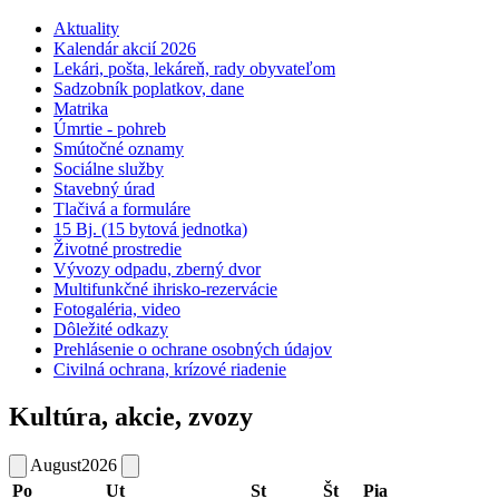
Aktuality
Kalendár akcií 2026
Lekári, pošta, lekáreň, rady obyvateľom
Sadzobník poplatkov, dane
Matrika
Úmrtie - pohreb
Smútočné oznamy
Sociálne služby
Stavebný úrad
Tlačivá a formuláre
15 Bj. (15 bytová jednotka)
Životné prostredie
Vývozy odpadu, zberný dvor
Multifunkčné ihrisko-rezervácie
Fotogaléria, video
Dôležité odkazy
Prehlásenie o ochrane osobných údajov
Civilná ochrana, krízové riadenie
Kultúra, akcie, zvozy
August
2026
Po
Ut
St
Št
Pia