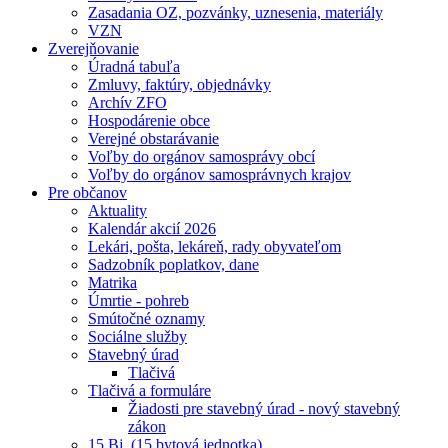
Zasadania OZ, pozvánky, uznesenia, materiály
VZN
Zverejňovanie
Úradná tabuľa
Zmluvy, faktúry, objednávky
Archív ZFO
Hospodárenie obce
Verejné obstarávanie
Voľby do orgánov samosprávy obcí
Voľby do orgánov samosprávnych krajov
Pre občanov
Aktuality
Kalendár akcií 2026
Lekári, pošta, lekáreň, rady obyvateľom
Sadzobník poplatkov, dane
Matrika
Úmrtie - pohreb
Smútočné oznamy
Sociálne služby
Stavebný úrad
Tlačivá
Tlačivá a formuláre
Žiadosti pre stavebný úrad - nový stavebný
zákon
15 Bj. (15 bytová jednotka)