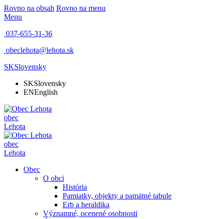
Rovno na obsah
Rovno na menu
Menu
037-655-31-36
obeclehota@lehota.sk
SK
Slovensky
SK
Slovensky
EN
English
obec
Lehota
obec
Lehota
Obec
O obci
História
Pamiatky, objekty a pamätné tabule
Erb a heraldika
Významné, ocenené osobnosti