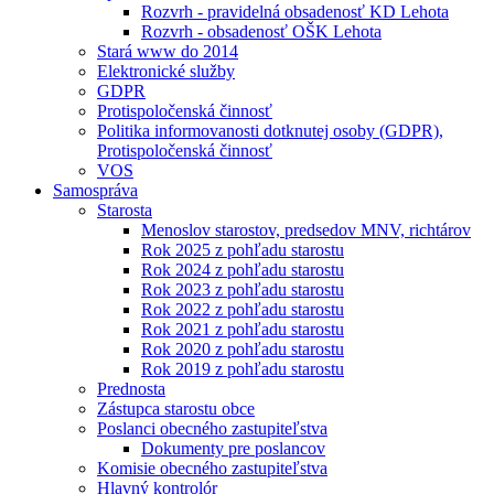
Rozvrh - pravidelná obsadenosť KD Lehota
Rozvrh - obsadenosť OŠK Lehota
Stará www do 2014
Elektronické služby
GDPR
Protispoločenská činnosť
Politika informovanosti dotknutej osoby (GDPR),
Protispoločenská činnosť
VOS
Samospráva
Starosta
Menoslov starostov, predsedov MNV, richtárov
Rok 2025 z pohľadu starostu
Rok 2024 z pohľadu starostu
Rok 2023 z pohľadu starostu
Rok 2022 z pohľadu starostu
Rok 2021 z pohľadu starostu
Rok 2020 z pohľadu starostu
Rok 2019 z pohľadu starostu
Prednosta
Zástupca starostu obce
Poslanci obecného zastupiteľstva
Dokumenty pre poslancov
Komisie obecného zastupiteľstva
Hlavný kontrolór