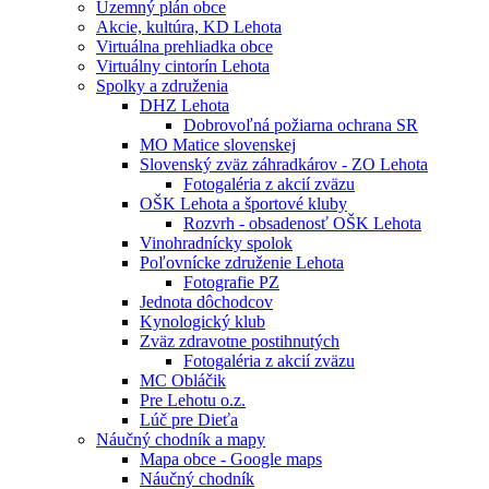
Územný plán obce
Akcie, kultúra, KD Lehota
Virtuálna prehliadka obce
Virtuálny cintorín Lehota
Spolky a združenia
DHZ Lehota
Dobrovoľná požiarna ochrana SR
MO Matice slovenskej
Slovenský zväz záhradkárov - ZO Lehota
Fotogaléria z akcií zväzu
OŠK Lehota a športové kluby
Rozvrh - obsadenosť OŠK Lehota
Vinohradnícky spolok
Poľovnícke združenie Lehota
Fotografie PZ
Jednota dôchodcov
Kynologický klub
Zväz zdravotne postihnutých
Fotogaléria z akcií zväzu
MC Obláčik
Pre Lehotu o.z.
Lúč pre Dieťa
Náučný chodník a mapy
Mapa obce - Google maps
Náučný chodník