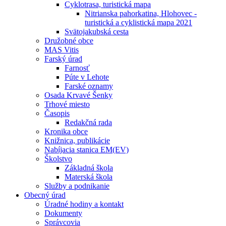
Cyklotrasa, turistická mapa
Nitrianska pahorkatina, Hlohovec -
turistická a cyklistická mapa 2021
Svätojakubská cesta
Družobné obce
MAS Vitis
Farský úrad
Farnosť
Púte v Lehote
Farské oznamy
Osada Krvavé Šenky
Trhové miesto
Časopis
Redakčná rada
Kronika obce
Knižnica, publikácie
Nabíjacia stanica EM(EV)
Školstvo
Základná škola
Materská škola
Služby a podnikanie
Obecný úrad
Úradné hodiny a kontakt
Dokumenty
Správcovia