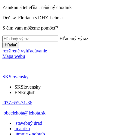
Zaniknutá teheľňa - náučný chodník
Deň sv. Floriána s DHZ Lehota
S čím vám môžeme pomôcť?
Hľadaný výraz
Hľadať
rozšírené vyhľadávanie
Mapa webu
SK
Slovensky
SK
Slovensky
EN
English
037-655-31-36
obeclehota@lehota.sk
stavebný úrad
matrika
úmrtie - pohreb