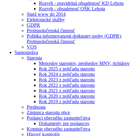
Rozvrh - pravidelná obsadenosť KD Lehota
Rozvrh - obsadenosť OŠK Lehota
Stará www do 2014
Elektronické služby
GDPR
Protispoločenská činnosť
Politika informovanosti dotknutej osoby (GDPR),
Protispoločenská činnosť
VOS
Samospráva
Starosta
Menoslov starostov, predsedov MNV, richtárov
Rok 2025 z pohľadu starostu
Rok 2024 z pohľadu starostu
Rok 2023 z pohľadu starostu
Rok 2022 z pohľadu starostu
Rok 2021 z pohľadu starostu
Rok 2020 z pohľadu starostu
Rok 2019 z pohľadu starostu
Prednosta
Zástupca starostu obce
Poslanci obecného zastupiteľstva
Dokumenty pre poslancov
Komisie obecného zastupiteľstva
Hlavný kontrolór