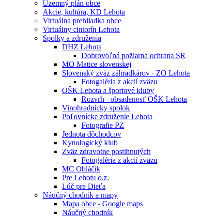
Územný plán obce
Akcie, kultúra, KD Lehota
Virtuálna prehliadka obce
Virtuálny cintorín Lehota
Spolky a združenia
DHZ Lehota
Dobrovoľná požiarna ochrana SR
MO Matice slovenskej
Slovenský zväz záhradkárov - ZO Lehota
Fotogaléria z akcií zväzu
OŠK Lehota a športové kluby
Rozvrh - obsadenosť OŠK Lehota
Vinohradnícky spolok
Poľovnícke združenie Lehota
Fotografie PZ
Jednota dôchodcov
Kynologický klub
Zväz zdravotne postihnutých
Fotogaléria z akcií zväzu
MC Obláčik
Pre Lehotu o.z.
Lúč pre Dieťa
Náučný chodník a mapy
Mapa obce - Google maps
Náučný chodník