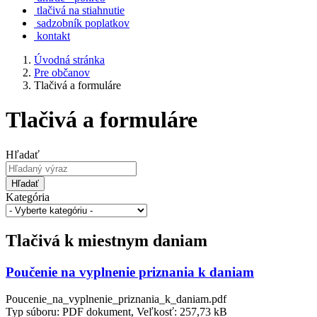
tlačivá na stiahnutie
sadzobník poplatkov
kontakt
Úvodná stránka
Pre občanov
Tlačivá a formuláre
Tlačivá a formuláre
Hľadať
Hľadať
Kategória
Tlačivá k miestnym daniam
Poučenie na vyplnenie priznania k daniam
Poucenie_na_vyplnenie_priznania_k_daniam.pdf
Typ súboru: PDF dokument, Veľkosť: 257,73 kB