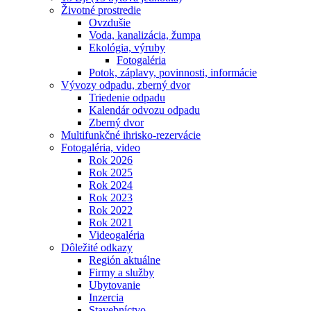
Životné prostredie
Ovzdušie
Voda, kanalizácia, žumpa
Ekológia, výruby
Fotogaléria
Potok, záplavy, povinnosti, informácie
Vývozy odpadu, zberný dvor
Triedenie odpadu
Kalendár odvozu odpadu
Zberný dvor
Multifunkčné ihrisko-rezervácie
Fotogaléria, video
Rok 2026
Rok 2025
Rok 2024
Rok 2023
Rok 2022
Rok 2021
Videogaléria
Dôležité odkazy
Región aktuálne
Firmy a služby
Ubytovanie
Inzercia
Stavebníctvo