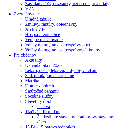
Zasadania OZ, pozvánky, uznesenia, materiály
VZN
Zverejňovanie
Úradná tabuľa
Zmluvy, faktúry, objednávky
Archív ZFO
Hospodárenie obce
Verejné obstarávanie
Voľby do orgánov samosprávy obcí
Voľby do orgánov samosprávnych krajov
Pre občanov
Aktuality
Kalendár akcií 2026
Lekári, pošta, lekáreň, rady obyvateľom
Sadzobník poplatkov, dane
Matrika
Úmrtie - pohreb
Smútočné oznamy
Sociálne služby
Stavebný úrad
Tlačivá
Tlačivá a formuláre
Žiadosti pre stavebný úrad - nový stavebný
zákon
15 Bj. (15 bytová jednotka)