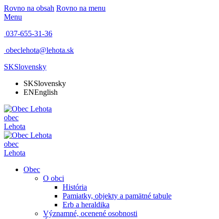
Rovno na obsah
Rovno na menu
Menu
037-655-31-36
obeclehota@lehota.sk
SK
Slovensky
SK
Slovensky
EN
English
obec
Lehota
obec
Lehota
Obec
O obci
História
Pamiatky, objekty a pamätné tabule
Erb a heraldika
Významné, ocenené osobnosti