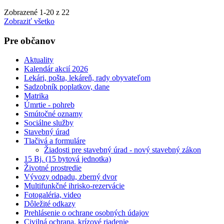
Zobrazené
1
-
20
z 22
Zobraziť všetko
Pre občanov
Aktuality
Kalendár akcií 2026
Lekári, pošta, lekáreň, rady obyvateľom
Sadzobník poplatkov, dane
Matrika
Úmrtie - pohreb
Smútočné oznamy
Sociálne služby
Stavebný úrad
Tlačivá a formuláre
Žiadosti pre stavebný úrad - nový stavebný zákon
15 Bj. (15 bytová jednotka)
Životné prostredie
Vývozy odpadu, zberný dvor
Multifunkčné ihrisko-rezervácie
Fotogaléria, video
Dôležité odkazy
Prehlásenie o ochrane osobných údajov
Civilná ochrana, krízové riadenie