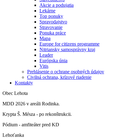
Akcie a podujatia
Lekárne
Top ponuky
Spravodajstvo
Stravovanie
Ponuka práce
Mapa
Europe for citizens programme
Nitriansky samosprávny kraj
Leader
Európska únia
Vitis
Prehlásenie o ochrane osobných údajov
Civilná ochrana, krízové riadenie
Kontakty
Obec Lehota
MDD 2026 v areáli Rodinka.
Krypta Š. Mésza - po rekonštrukcii.
Pódium - amfiteáter pred KD
Lehoťanka