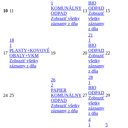
1
BIO
KOMUNÁLNY
ODPAD
10
11
13
15
ODPAD
Zobraziť
Zobraziť všetky
všetky
záznamy z dňa
záznamy
z dňa
21
18
1
1
BIO
PLASTY+KOVOVÉ
ODPAD
17
19
20
22
OBALY+VKM
Zobraziť
Zobraziť všetky
všetky
záznamy z dňa
záznamy
z dňa
28
26
1
2
BIO
PAPIER
ODPAD
24
25
KOMUNÁLNY
27
29
Zobraziť
ODPAD
všetky
Zobraziť všetky
záznamy
záznamy z dňa
z dňa
4
1
5