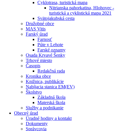
Cyklotrasa, turistická mapa
Nitrianska pahorkatina, Hlohovec -
turistická a cyklistická mapa 2021
Svätojakubská cesta
Družobné obce
MAS Vitis
Farský úrad
Farnosť
Púte v Lehote
Farské oznamy
Osada Krvavé Šenky
Trhové miesto
Časopis
Redakčná rada
Kronika obce
Knižnica, publikácie
Nabíjacia stanica EM(EV)
Školstvo
Základná škola
Materská škola
Služby a podnikanie
Obecný úrad
Úradné hodiny a kontakt
Dokumenty
Správcovia