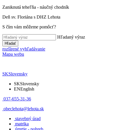
Zaniknutá teheľňa - náučný chodník
Deň sv. Floriána s DHZ Lehota
S čím vám môžeme pomôcť?
Hľadaný výraz
Hľadať
rozšírené vyhľadávanie
Mapa webu
SK
Slovensky
SK
Slovensky
EN
English
037-655-31-36
obeclehota@lehota.sk
stavebný úrad
matrika
úmrtie - pohreb