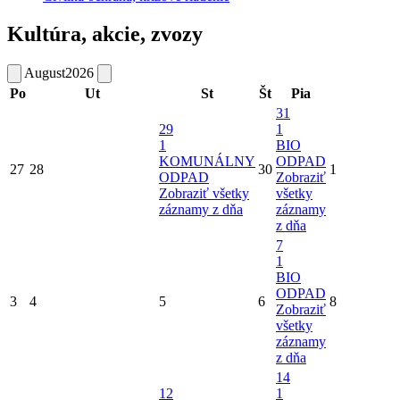
Kultúra, akcie, zvozy
August
2026
Po
Ut
St
Št
Pia
31
29
1
1
BIO
KOMUNÁLNY
ODPAD
27
28
30
1
ODPAD
Zobraziť
Zobraziť všetky
všetky
záznamy z dňa
záznamy
z dňa
7
1
BIO
ODPAD
3
4
5
6
8
Zobraziť
všetky
záznamy
z dňa
14
12
1