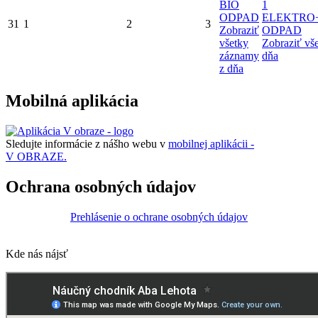
BIO
1
ODPAD
ELEKTRO
31
1
2
3
Zobraziť
ODPAD
všetky
Zobraziť vš
záznamy
dňa
z dňa
Mobilná aplikácia
Sledujte informácie z nášho webu v
mobilnej aplikácii -
V OBRAZE.
Ochrana osobných údajov
Prehlásenie o ochrane osobných údajov
Kde nás nájsť