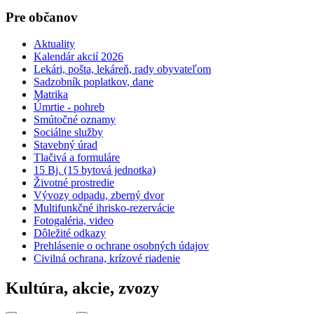
Pre občanov
Aktuality
Kalendár akcií 2026
Lekári, pošta, lekáreň, rady obyvateľom
Sadzobník poplatkov, dane
Matrika
Úmrtie - pohreb
Smútočné oznamy
Sociálne služby
Stavebný úrad
Tlačivá a formuláre
15 Bj. (15 bytová jednotka)
Životné prostredie
Vývozy odpadu, zberný dvor
Multifunkčné ihrisko-rezervácie
Fotogaléria, video
Dôležité odkazy
Prehlásenie o ochrane osobných údajov
Civilná ochrana, krízové riadenie
Kultúra, akcie, zvozy