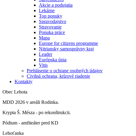
Akcie a podujatia
Lekárne
Top ponuky
Spravodajstvo
Stravovanie
Ponuka práce
Mapa
Europe for citizens programme
Nitriansky samosprávny kraj
Leader
Európska únia
Vitis
Prehlásenie o ochrane osobných údajov
Civilná ochrana, krízové riadenie
Kontakty
Obec Lehota
MDD 2026 v areáli Rodinka.
Krypta Š. Mésza - po rekonštrukcii.
Pódium - amfiteáter pred KD
Lehoťanka