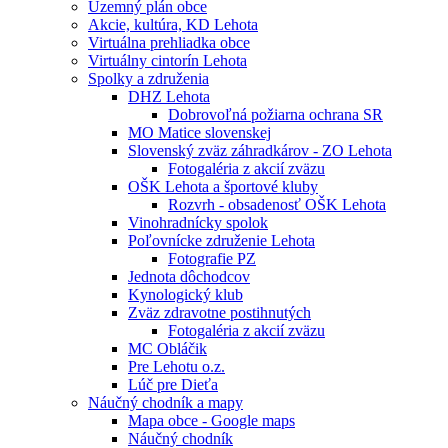
Územný plán obce
Akcie, kultúra, KD Lehota
Virtuálna prehliadka obce
Virtuálny cintorín Lehota
Spolky a združenia
DHZ Lehota
Dobrovoľná požiarna ochrana SR
MO Matice slovenskej
Slovenský zväz záhradkárov - ZO Lehota
Fotogaléria z akcií zväzu
OŠK Lehota a športové kluby
Rozvrh - obsadenosť OŠK Lehota
Vinohradnícky spolok
Poľovnícke združenie Lehota
Fotografie PZ
Jednota dôchodcov
Kynologický klub
Zväz zdravotne postihnutých
Fotogaléria z akcií zväzu
MC Obláčik
Pre Lehotu o.z.
Lúč pre Dieťa
Náučný chodník a mapy
Mapa obce - Google maps
Náučný chodník