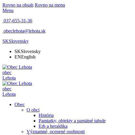
Rovno na obsah
Rovno na menu
Menu
037-655-31-36
obeclehota@lehota.sk
SK
Slovensky
SK
Slovensky
EN
English
obec
Lehota
obec
Lehota
Obec
O obci
História
Pamiatky, objekty a pamätné tabule
Erb a heraldika
Významné, ocenené osobnosti