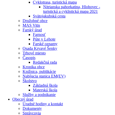
Cyklotrasa, turistická mapa
Nitrianska pahorkatina, Hlohovec -
turistická a cyklistická mapa 2021
Svätojakubská cesta
Družobné obce
MAS Vitis
Farský úrad
Farnosť
Púte v Lehote
Farské oznamy
Osada Krvavé Šenky
Trhové miesto
Časopis
Redakčná rada
Kronika obce
Knižnica, publikácie
Nabíjacia stanica EM(EV)
Školstvo
Základná škola
Materská škola
Služby a podnikanie
Obecný úrad
Úradné hodiny a kontakt
Dokumenty
Správcovia