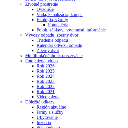
Životné prostredie
Ovzdušie
Voda, kanalizácia, žumpa
Ekológia, výruby
Fotogaléria
Potok, záplavy, povinnosti, informácie
Vývozy odpadu, zberný dvor
Triedenie odpadu
Kalendár odvozu odpadu
Zberný dvor
Multifunkčné ihrisko-rezervácie
Fotogaléria, video
Rok 2026
Rok 2025
Rok 2024
Rok 2023
Rok 2022
Rok 2021
Videogaléria
Dôležité odkazy
Región aktuálne
Firmy a služby
Ubytovanie
Inzercia
Stavebníctvo