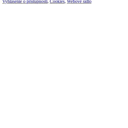
Vyhlásenie o prístupnosti
,
Cookies
,
Webové sídlo