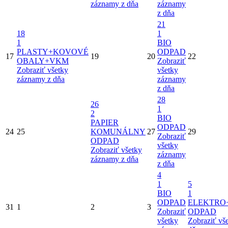
záznamy z dňa
záznamy
z dňa
21
18
1
1
BIO
PLASTY+KOVOVÉ
ODPAD
17
19
20
22
OBALY+VKM
Zobraziť
Zobraziť všetky
všetky
záznamy z dňa
záznamy
z dňa
28
26
1
2
BIO
PAPIER
ODPAD
24
25
KOMUNÁLNY
27
29
Zobraziť
ODPAD
všetky
Zobraziť všetky
záznamy
záznamy z dňa
z dňa
4
1
5
BIO
1
ODPAD
ELEKTRO
31
1
2
3
Zobraziť
ODPAD
všetky
Zobraziť vš