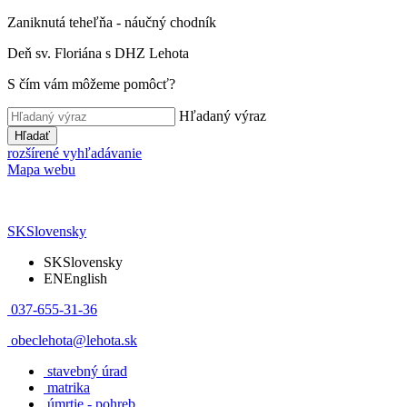
Zaniknutá teheľňa - náučný chodník
Deň sv. Floriána s DHZ Lehota
S čím vám môžeme pomôcť?
Hľadaný výraz
Hľadať
rozšírené vyhľadávanie
Mapa webu
SK
Slovensky
SK
Slovensky
EN
English
037-655-31-36
obeclehota@lehota.sk
stavebný úrad
matrika
úmrtie - pohreb