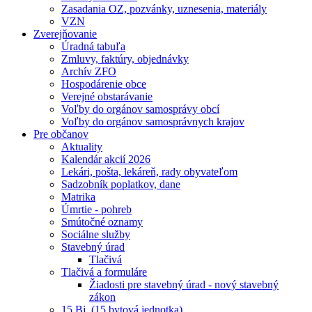
Zasadania OZ, pozvánky, uznesenia, materiály
VZN
Zverejňovanie
Úradná tabuľa
Zmluvy, faktúry, objednávky
Archív ZFO
Hospodárenie obce
Verejné obstarávanie
Voľby do orgánov samosprávy obcí
Voľby do orgánov samosprávnych krajov
Pre občanov
Aktuality
Kalendár akcií 2026
Lekári, pošta, lekáreň, rady obyvateľom
Sadzobník poplatkov, dane
Matrika
Úmrtie - pohreb
Smútočné oznamy
Sociálne služby
Stavebný úrad
Tlačivá
Tlačivá a formuláre
Žiadosti pre stavebný úrad - nový stavebný
zákon
15 Bj. (15 bytová jednotka)