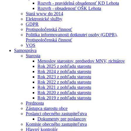
Rozvrh - pravidelná obsadenosť KD Lehota
Rozvrh - obsadenosť OŠK Lehota
Stará www do 2014
Elektronické služby
GDPR
Protispoločenská činnosť
Politika informovanosti dotknutej osoby (GDPR),
Protispoločenská činnosť
VOS
Samospráva
Starosta
Menoslov starostov, predsedov MNV, richtárov
Rok 2025 z pohľadu starostu
Rok 2024 z pohľadu starostu
Rok 2023 z pohľadu starostu
Rok 2022 z pohľadu starostu
Rok 2021 z pohľadu starostu
Rok 2020 z pohľadu starostu
Rok 2019 z pohľadu starostu
Prednosta
Zástupca starostu obce
Poslanci obecného zastupiteľstva
Dokumenty pre poslancov
Komisie obecného zastupiteľstva
Hlavný kontrolór