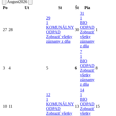
August
2026
Po
Ut
St
Št
Pia
31
29
1
1
BIO
KOMUNÁLNY
ODPAD
27
28
30
1
ODPAD
Zobraziť
Zobraziť všetky
všetky
záznamy z dňa
záznamy
z dňa
7
1
BIO
ODPAD
3
4
5
6
8
Zobraziť
všetky
záznamy
z dňa
14
12
1
1
BIO
KOMUNÁLNY
ODPAD
10
11
13
15
ODPAD
Zobraziť
Zobraziť všetky
všetky