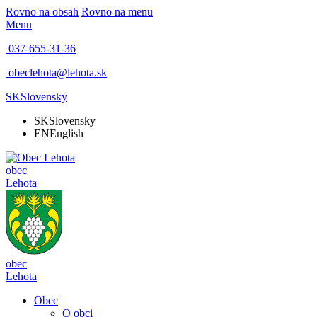
Rovno na obsah
Rovno na menu
Menu
037-655-31-36
obeclehota@lehota.sk
SK
Slovensky
SK
Slovensky
EN
English
obec
Lehota
obec
Lehota
Obec
O obci