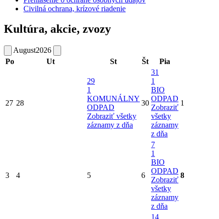
Civilná ochrana, krízové riadenie
Kultúra, akcie, zvozy
August
2026
Po
Ut
St
Št
Pia
31
29
1
1
BIO
KOMUNÁLNY
ODPAD
27
28
30
1
ODPAD
Zobraziť
Zobraziť všetky
všetky
záznamy z dňa
záznamy
z dňa
7
1
BIO
ODPAD
3
4
5
6
8
Zobraziť
všetky
záznamy
z dňa
14