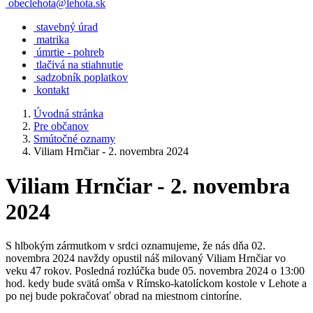
obeclehota@lehota.sk
stavebný úrad
matrika
úmrtie - pohreb
tlačivá na stiahnutie
sadzobník poplatkov
kontakt
Úvodná stránka
Pre občanov
Smútočné oznamy
Viliam Hrnčiar - 2. novembra 2024
Viliam Hrnčiar - 2. novembra
2024
S hlbokým zármutkom v srdci oznamujeme, že nás dňa 02.
novembra 2024 navždy opustil náš milovaný Viliam Hrnčiar vo
veku 47 rokov. Posledná rozlúčka bude 05. novembra 2024 o 13:00
hod. kedy bude svätá omša v Rímsko-katolíckom kostole v Lehote a
po nej bude pokračovať obrad na miestnom cintoríne.