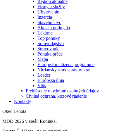
Región aktuálne
Firmy a služby
Ubytovanie
Inzercia
Stavebníctvo
Akcie a podujatia
Lekárne
Top ponuky
Spravodajstvo
Stravovanie
Ponuka práce
Mapa
Europe for citizens programme
Nitriansky samosprávny kraj
Leader
Európska únia
Vitis
Prehlásenie o ochrane osobných údajov
Civilná ochrana, krízové riadenie
Kontakty
Obec Lehota
MDD 2026 v areáli Rodinka.