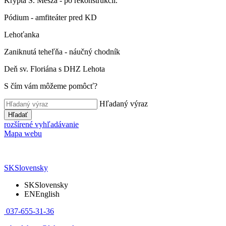
Krypta Š. Mésza - po rekonštrukcii.
Pódium - amfiteáter pred KD
Lehoťanka
Zaniknutá teheľňa - náučný chodník
Deň sv. Floriána s DHZ Lehota
S čím vám môžeme pomôcť?
Hľadaný výraz
Hľadať
rozšírené vyhľadávanie
Mapa webu
SK
Slovensky
SK
Slovensky
EN
English
037-655-31-36