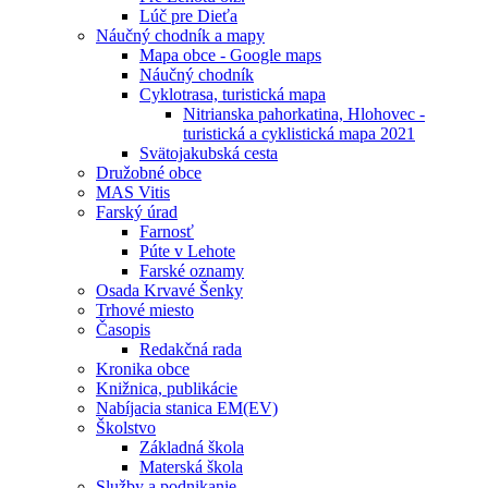
Lúč pre Dieťa
Náučný chodník a mapy
Mapa obce - Google maps
Náučný chodník
Cyklotrasa, turistická mapa
Nitrianska pahorkatina, Hlohovec -
turistická a cyklistická mapa 2021
Svätojakubská cesta
Družobné obce
MAS Vitis
Farský úrad
Farnosť
Púte v Lehote
Farské oznamy
Osada Krvavé Šenky
Trhové miesto
Časopis
Redakčná rada
Kronika obce
Knižnica, publikácie
Nabíjacia stanica EM(EV)
Školstvo
Základná škola
Materská škola
Služby a podnikanie