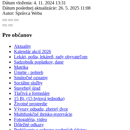
Dátum vloženia:
4. 11. 2024 13:31
Dátum poslednej aktualizácie:
26. 5. 2025 11:08
Autor:
Správca Webu
Pre občanov
Aktuality
Kalendár akcií 2026
Lekári, pošta, lekáreň, rady obyvateľom
Sadzobník poplatkov, dane
Matrika
Úmrtie - pohreb
Smútočné oznamy
Sociálne služby
Stavebný úrad
Tlačivá a formuláre
15 Bj. (15 bytová jednotka)
Životné prostredie
Vývozy odpadu, zberný dvor
Multifunkčné ihrisko-rezervácie
Fotogaléria, video
Dôležité odkazy
Prehlásenie o ochrane osobných údajov