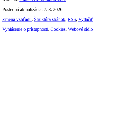
Posledná aktualizácia: 7. 8. 2026
Zmena vzhľadu
,
Štruktúra stránok
,
RSS
,
Vytlačiť
Vyhlásenie o prístupnosti
,
Cookies
,
Webové sídlo