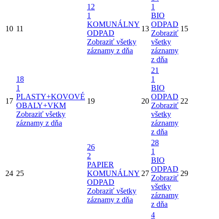
12
1
1
BIO
KOMUNÁLNY
ODPAD
10
11
13
15
ODPAD
Zobraziť
Zobraziť všetky
všetky
záznamy z dňa
záznamy
z dňa
21
18
1
1
BIO
PLASTY+KOVOVÉ
ODPAD
17
19
20
22
OBALY+VKM
Zobraziť
Zobraziť všetky
všetky
záznamy z dňa
záznamy
z dňa
28
26
1
2
BIO
PAPIER
ODPAD
24
25
KOMUNÁLNY
27
29
Zobraziť
ODPAD
všetky
Zobraziť všetky
záznamy
záznamy z dňa
z dňa
4