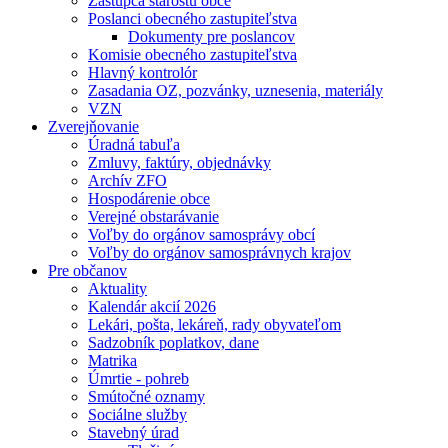
Zástupca starostu obce
Poslanci obecného zastupiteľstva
Dokumenty pre poslancov
Komisie obecného zastupiteľstva
Hlavný kontrolór
Zasadania OZ, pozvánky, uznesenia, materiály
VZN
Zverejňovanie
Úradná tabuľa
Zmluvy, faktúry, objednávky
Archív ZFO
Hospodárenie obce
Verejné obstarávanie
Voľby do orgánov samosprávy obcí
Voľby do orgánov samosprávnych krajov
Pre občanov
Aktuality
Kalendár akcií 2026
Lekári, pošta, lekáreň, rady obyvateľom
Sadzobník poplatkov, dane
Matrika
Úmrtie - pohreb
Smútočné oznamy
Sociálne služby
Stavebný úrad