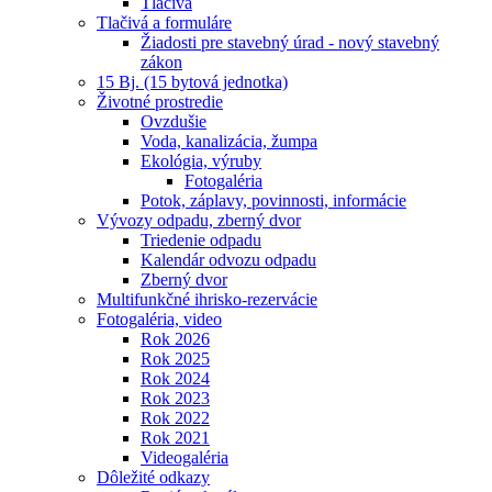
Tlačivá
Tlačivá a formuláre
Žiadosti pre stavebný úrad - nový stavebný
zákon
15 Bj. (15 bytová jednotka)
Životné prostredie
Ovzdušie
Voda, kanalizácia, žumpa
Ekológia, výruby
Fotogaléria
Potok, záplavy, povinnosti, informácie
Vývozy odpadu, zberný dvor
Triedenie odpadu
Kalendár odvozu odpadu
Zberný dvor
Multifunkčné ihrisko-rezervácie
Fotogaléria, video
Rok 2026
Rok 2025
Rok 2024
Rok 2023
Rok 2022
Rok 2021
Videogaléria
Dôležité odkazy