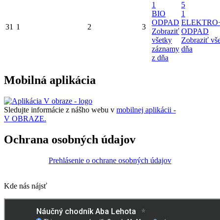
1
5
BIO
1
ODPAD
ELEKTRO
31
1
2
3
Zobraziť
ODPAD
všetky
Zobraziť vš
záznamy
dňa
z dňa
Mobilná aplikácia
Sledujte informácie z nášho webu v
mobilnej aplikácii -
V OBRAZE.
Ochrana osobných údajov
Prehlásenie o ochrane osobných údajov
Kde nás nájsť