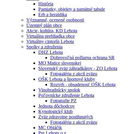
História
Pamiatky, objekty a pamätné tabule
Erb a heraldika
Významné, ocenené osobnosti
Územný plán obce
Akcie, kultúra, KD Lehota
Virtuálna prehliadka obce
Virtuálny cintorín Lehota
Spolky a združenia
DHZ Lehota
Dobrovoľná požiarna ochrana SR
MO Matice slovenskej
Slovenský zväz záhradkárov - ZO Lehota
Fotogaléria z akcií zväzu
OŠK Lehota a športové kluby
Rozvrh - obsadenosť OŠK Lehota
Vinohradnícky spolok
Poľovnícke združenie Lehota
Fotografie PZ
Jednota dôchodcov
Kynologický klub
Zväz zdravotne postihnutých
Fotogaléria z akcií zväzu
MC Obláčik
Pre Lehotu o.z.